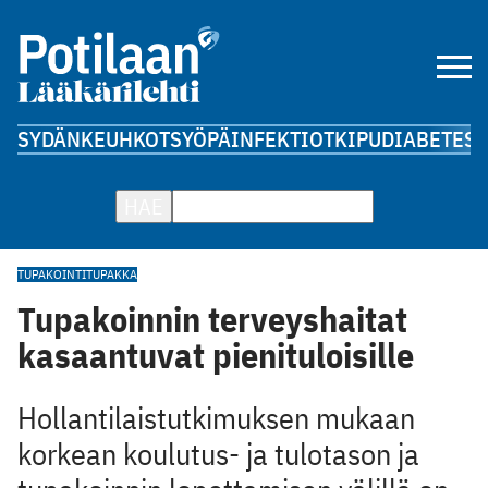
SYDÄN
KEUHKOT
SYÖPÄ
INFEKTIOT
KIPU
DIABETES
A
HAE
TUPAKOINTI
TUPAKKA
Tupakoinnin terveyshaitat
kasaantuvat pienituloisille
Hollantilaistutkimuksen mukaan
korkean koulutus- ja tulotason ja