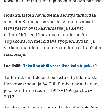
korkeasti koulutettujen ja hyvätuloisten parissa.
Hollantilaisten havaitsema kehitys tarkoittaa
sitä, että Euroopassa väestöryhmien väliset
terveyserot ovat kasvamassa ja tulevat
todennäköisesti kasvamaan entisestään.
Tupakointi on merkittävä syöpien, sydän- ja
verisuonitautien ja monien muiden sairauksien
riskitekijä.
Lue lisää:
Onko liha yhtä vaarallista kuin tupakka?
Tutkimuksen tulokset perustuvat yhdentoista
Euroopan maan ja 64 000 ihmisen aineistoon,
joka kerättiin vuosina 1987–1995 ja 2002–
2012.
Tulokset julkaistiin Journal of Epidemiology &