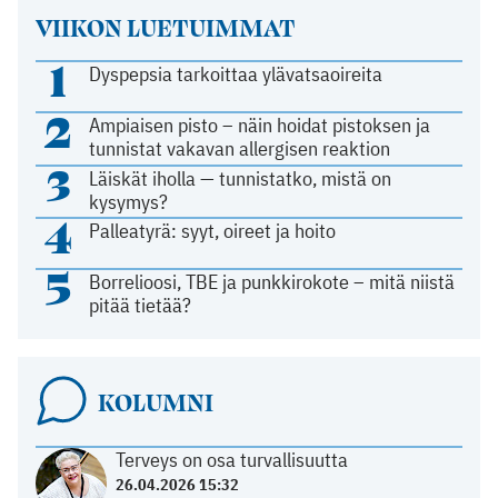
VIIKON LUETUIMMAT
1
Dyspepsia tarkoittaa ylävatsaoireita
2
Ampiaisen pisto – näin hoidat pistoksen ja
tunnistat vakavan allergisen reaktion
3
Läiskät iholla — tunnistatko, mistä on
kysymys?
4
Palleatyrä: syyt, oireet ja hoito
5
Borrelioosi, TBE ja punkkirokote – mitä niistä
pitää tietää?
KOLUMNI
Terveys on osa turvallisuutta
26.04.2026 15:32