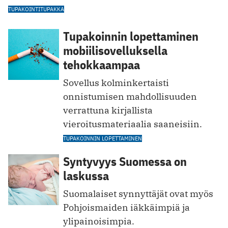
TUPAKOINTI
TUPAKKA
Tupakoinnin lopettaminen
mobiilisovelluksella
tehokkaampaa
Sovellus kolminkertaisti
onnistumisen mahdollisuuden
verrattuna kirjallista
vieroitusmateriaalia saaneisiin.
TUPAKOINNIN LOPETTAMINEN
Syntyvyys Suomessa on
laskussa
Suomalaiset synnyttäjät ova t myös
Pohjoismaiden iäkkäimpiä ja
ylipainoisimpia.