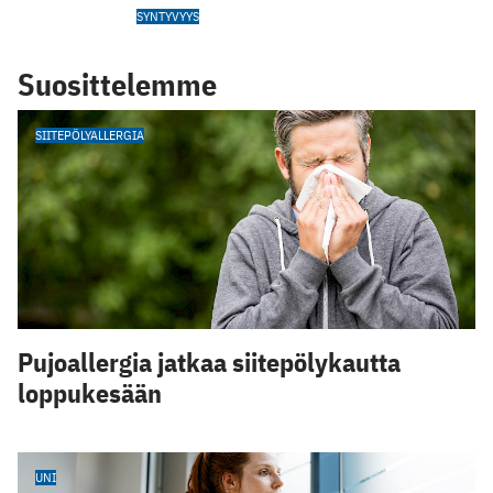
SYNTYVYYS
Suosittelemme
SIITEPÖLYALLERGIA
Pujoallergia jatkaa siitepölykautta
loppukesään
UNI