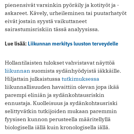
pienensivät varsinkin pyöräily ja kotityöt ja -
askareet. Kävely, urheileminen tai puutarhatyöt
eivät jostain syystä vaikuttaneet
sairastumisriskiin tässä analyysissa.
Lue lisää:
Liikunnan merkitys luuston terveydelle
Hollantilaisten tulokset vahvistavat näyttöä
liikunnan
suomista sydänhyödyistä iäkkäille.
Hiljattain julkaistussa
tutkimuksessa
liikunnallisuuden havaittiin olevan jopa ikää
parempi eliniän ja sydänkohtausriskin
ennustaja. Kuolleisuus ja sydänkohtausriski
selittyvätkin tutkijoiden mukaan paremmin
fyysisen kunnon perusteella määritellyllä
biologisella iällä kuin kronologisella iällä.