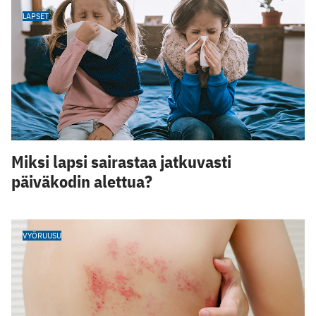
LAPSET
Miksi lapsi sairastaa jatkuvasti
päiväkodin alettua?
VYÖRUUSU