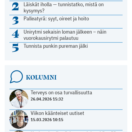
2
Läiskät iholla — tunnistatko, mistä on
kysymys?
3
Palleatyrä: syyt, oireet ja hoito
4
Unirytmi sekaisin loman jälkeen – näin
vuorokausirytmi palautuu
5
Tunnista punkin pureman jälki
KOLUMNI
Terveys on osa turvallisuutta
26.04.2026 15:32
Viikon käänteiset uutiset
15.03.2026 10:15