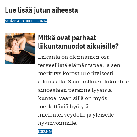
Lue lisää jutun aiheesta
SYDÄNSAIRAUDET
LIIKUNTA
Mitkä ovat parhaat
liikuntamuodot aikuisille?
Liikunta on olennainen osa
terveellistä elämäntapaa, ja sen
merkitys korostuu erityisesti
aikuisiällä. Säännöllinen liikunta ei
ainoastaan paranna fyysistä
kuntoa, vaa n sillä on myös
merkittäviä hyötyjä
mielenterveydelle ja yleiselle
hyvinvoinnille.
LIIKUNTA