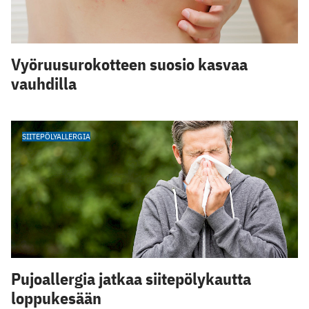
Vyöruusurokotteen suosio kasvaa
vauhdilla
SIITEPÖLYALLERGIA
Pujoallergia jatkaa siitepölykautta
loppukesään