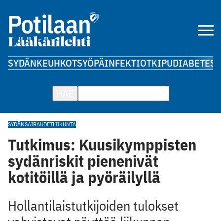
SYDÄN
KEUHKOT
SYÖPÄ
INFEKTIOT
KIPU
DIABETES
A
HAE
SYDÄNSAIRAUDET
LIIKUNTA
Tutkimus: Kuusikymppisten
sydänriskit pienenivät
kotitöillä ja pyöräilyllä
Hollantilaistutkijoiden tulokset