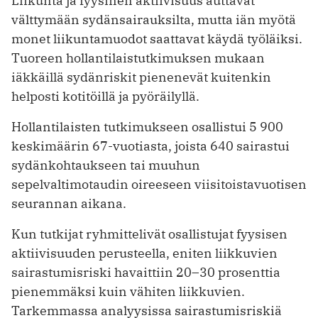
Liikunta ja fyysinen aktiivisuus auttavat
välttymään sydänsairauksilta, mutta iän myötä
monet liikuntamuodot saattavat käydä työläiksi.
Tuoreen hollantilaistutkimuksen mukaan
iäkkäillä sydänriskit pienenevät kuitenkin
helposti kotitöillä ja pyöräilyllä.
Hollantilaisten tutkimukseen osallistui 5 900
keskimäärin 67-vuotiasta, joista 640 sairastui
sydänkohtaukseen tai muuhun
sepelvaltimotaudin oireeseen viisitoistavuotisen
seurannan aikana.
Kun tutkijat ryhmittelivät osallistujat fyysisen
aktiivisuuden perusteella, eniten liikkuvien
sairastumisriski havaittiin 20–30 prosenttia
pienemmäksi kuin vähiten liikkuvien.
Tarkemmassa analyysissa sairastumisriskiä