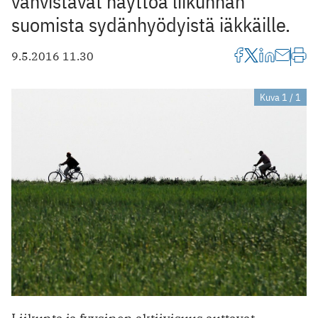
vahvistavat näyttöä liikunnan
suomista sydänhyödyistä iäkkäille.
9.5.2016 11.30
Kuva 1 / 1