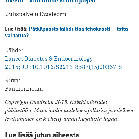
Dieetti – kun tunne voittaa järjen
Uutispalvelu Duodecim
Lue lisää:
Pätkäpaasto laihduttaa tehokaasti — totta
vai tarua?
Lähde:
Lancet Diabetes & Endocrinology
2015;DOI:10.1016/S2213-8587(15)00367-8
Kuva:
Panthermedia
Copyright Duodecim 2015. Kaikki oikeudet
pidätetään. Materiaalin uudelleen julkaisu ja edelleen
levittäminen on kielletty ilman kirjallista lupaa.
Lue lisää jutun aiheesta