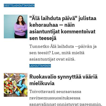
DIEETTI
LAIHDUTTAMINEN
"Älä laihduta päivä" julistaa
kehorauhaa — näin
asiantuntijat kommentoivat
sen teesejä
Tunnetko Älä laihduta —päivän ja
sen teesit? Lue, mitä mieltä
asiantuntijat ovat siitä.
LAIHDUTTAMINEN
Ruokavalio synnyttää vääriä
mielikuvia
Toivottavasti seuraavassa
ravitsemussuosituksessa
sanavalinnat onnistuvat paremmin,