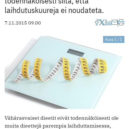
todennäköisesti siitä, että
laihdutuskuureja ei noudateta.
7.11.2015 09.00
Kuva 1 / 1
Vähärasvaiset dieetit eivät todennäköisesti ole
muita dieettejä parempia laihduttamisessa,