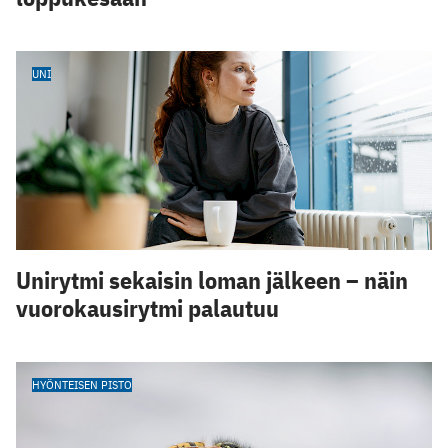
UNI
Unirytmi sekaisin loman jälkeen – näin
vuorokausirytmi palautuu
HYÖNTEISEN PISTO