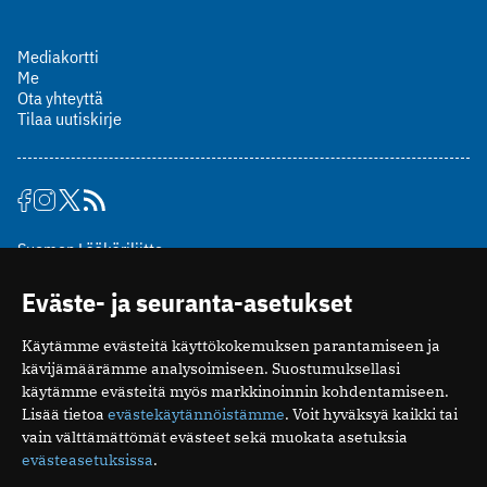
Mediakortti
Me
Ota yhteyttä
Tilaa uutiskirje
Suomen Lääkäriliitto
Mäkelänkatu 2, PL 49
Eväste- ja seuranta-asetukset
00510 Helsinki
puh. (09) 393 091
Käytämme evästeitä käyttökokemuksen parantamiseen ja
toimitus@potilaanlaakarilehti.fi
kävijämäärämme analysoimiseen. Suostumuksellasi
käytämme evästeitä myös markkinoinnin kohdentamiseen.
ISSN 2323-9476
Lisää tietoa
evästekäytännöistämme
. Voit hyväksyä kaikki tai
vain välttämättömät evästeet sekä muokata asetuksia
evästeasetuksissa
.