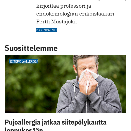
kirjoittaa professori ja
endokrinologian erikoislääkäri
Pertti Mustajoki.
HYVINVOINTI
Suosittelemme
SIITEPÖLYALLERGIA
Pujoallergia jatkaa siitepölykautta
loppukesään