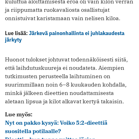
kuluttua aloittamisesta eroa oli vain kilon verran
ja riippumatta ruokavaliosta osallistujat
onnistuivat karistamaan vain nelisen kiloa.
Lue lisää:
Järkevä painonhallinta ei juhlakaudesta
järkyty
Huonot tulokset johtuvat todennäköisesti siitä,
että laihdutuskuureja ei noudateta. Aiempien
tutkimusten perusteella laihtuminen on
suurimmillaan noin 6–8 kuukauden kohdalla,
minkä jälkeen dieettien noudattamisesta
aletaan lipsua ja kilot alkavat kertyä takaisin.
Lue myös:
Nyt on pakko kysyä: Voiko 5:2-dieettiä
suositella potilaalle?