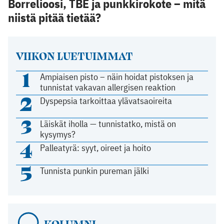
Borrelioosi, TBE ja punkkirokote – mitä
niistä pitää tietää?
VIIKON LUETUIMMAT
1
Ampiaisen pisto – näin hoidat pistoksen ja
tunnistat vakavan allergisen reaktion
2
Dyspepsia tarkoittaa ylävatsaoireita
3
Läiskät iholla — tunnistatko, mistä on
kysymys?
4
Palleatyrä: syyt, oireet ja hoito
5
Tunnista punkin pureman jälki
KOLUMNI