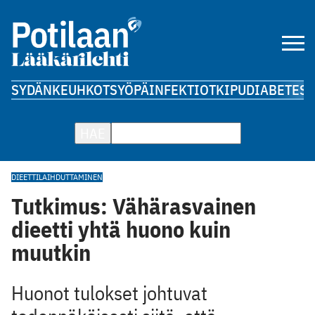
SYDÄN
KEUHKOT
SYÖPÄ
INFEKTIOT
KIPU
DIABETES
A
HAE
DIEETTI
LAIHDUTTAMINEN
Tutkimus: Vähärasvainen
dieetti yhtä huono kuin
muutkin
Huonot tulokset johtuvat