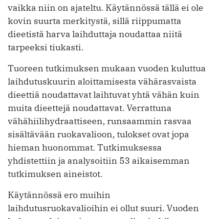
vaikka niin on ajateltu. Käytännössä tällä ei ole
kovin suurta merkitystä, sillä riippumatta
dieetistä harva laihduttaja noudattaa niitä
tarpeeksi tiukasti.
Tuoreen tutkimuksen mukaan vuoden kuluttua
laihdutuskuurin aloittamisesta vähärasvaista
dieettiä noudattavat laihtuvat yhtä vähän kuin
muita dieettejä noudattavat. Verrattuna
vähähiilihydraattiseen, runsaammin rasvaa
sisältävään ruokavalioon, tulokset ovat jopa
hieman huonommat. Tutkimuksessa
yhdistettiin ja analysoitiin 53 aikaisemman
tutkimuksen aineistot.
Käytännössä ero muihin
laihdutusruokavalioihin ei ollut suuri. Vuoden