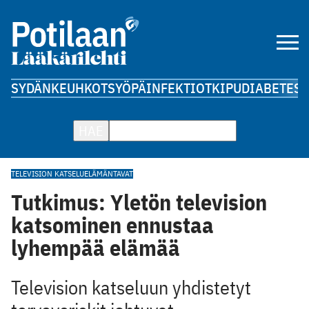
SYDÄN
KEUHKOT
SYÖPÄ
INFEKTIOT
KIPU
DIABETES
A
HAE
TELEVISION KATSELU
ELÄMÄNTAVAT
Tutkimus: Yletön television
katsominen ennustaa
lyhempää elämää
Television katseluun yhdistetyt