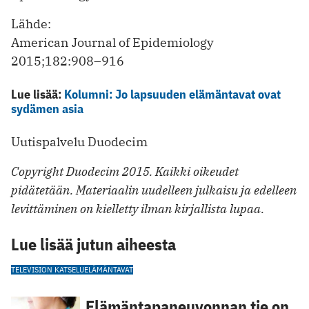
Lähde:
American Journal of Epidemiology
2015;182:908–916
Lue lisää:
Kolumni: Jo lapsuuden elämäntavat ovat
sydämen asia
Uutispalvelu Duodecim
Copyright Duodecim 2015. Kaikki oikeudet
pidätetään. Materiaalin uudelleen julkaisu ja edelleen
levittäminen on kielletty ilman kirjallista lupaa.
Lue lisää jutun aiheesta
TELEVISION KATSELU
ELÄMÄNTAVAT
Elämäntapaneuvonnan tie on