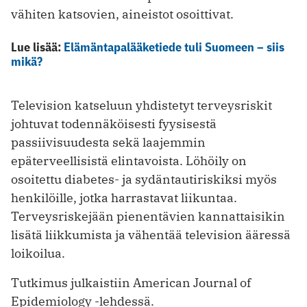
vähiten katsovien, aineistot osoittivat.
Lue lisää:
Elämäntapalääketiede tuli Suomeen – siis
mikä?
Television katseluun yhdistetyt terveysriskit
johtuvat todennäköisesti fyysisestä
passiivisuudesta sekä laajemmin
epäterveellisistä elintavoista. Löhöily on
osoitettu diabetes- ja sydäntautiriskiksi myös
henkilöille, jotka harrastavat liikuntaa.
Terveysriskejään pienentävien kannattaisikin
lisätä liikkumista ja vähentää television ääressä
loikoilua.
Tutkimus julkaistiin American Journal of
Epidemiology -lehdessä.