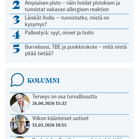
2
Ampiaisen pisto – näin hoidat pistoksen ja
tunnistat vakavan allergisen reaktion
3
Läiskät iholla — tunnistatko, mistä on
kysymys?
4
Palleatyrä: syyt, oireet ja hoito
5
Borrelioosi, TBE ja punkkirokote – mitä niistä
pitää tietää?
KOLUMNI
Terveys on osa turvallisuutta
26.04.2026 15:32
Viikon käänteiset uutiset
15.03.2026 10:15