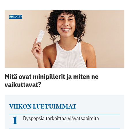
EHKÄISY
Mitä ovat minipillerit ja miten ne
vaikuttavat?
VIIKON LUETUIMMAT
1
Dyspepsia tarkoittaa ylävatsaoireita