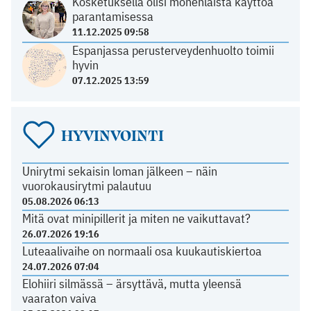
Kosketuksella olisi monenlaista käyttöä
parantamisessa
11.12.2025 09:58
Espanjassa perusterveydenhuolto toimii
hyvin
07.12.2025 13:59
HYVINVOINTI
Unirytmi sekaisin loman jälkeen – näin
vuorokausirytmi palautuu
05.08.2026 06:13
Mitä ovat minipillerit ja miten ne vaikuttavat?
26.07.2026 19:16
Luteaalivaihe on normaali osa kuukautiskiertoa
24.07.2026 07:04
Elohiiri silmässä – ärsyttävä, mutta yleensä
vaaraton vaiva