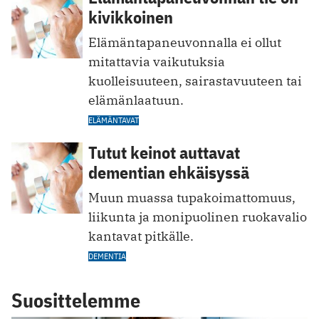
kivikkoinen
Elämäntapa­neuvonnalla ei ollut
mitattavia vaikutuksia
kuolleisuuteen, sairastavuuteen tai
elämänlaatuun.
ELÄMÄNTAVAT
Tutut keinot auttavat
dementian ehkäisyssä
Muun muassa tupakoimattomuus,
liikunta ja monipuolinen ruokavalio
kantavat pitkälle.
DEMENTIA
Suosittelemme