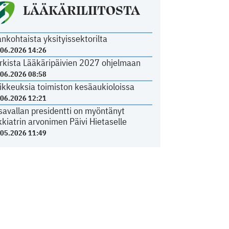
LÄÄKÄRILIITOSTA
ankohtaista yksityissektorilta
.06.2026 14:26
rkista Lääkäripäivien 2027 ohjelmaan
.06.2026 08:58
ikkeuksia toimiston kesäaukioloissa
.06.2026 12:21
savallan presidentti on myöntänyt
kkiatrin arvonimen Päivi Hietaselle
.05.2026 11:49