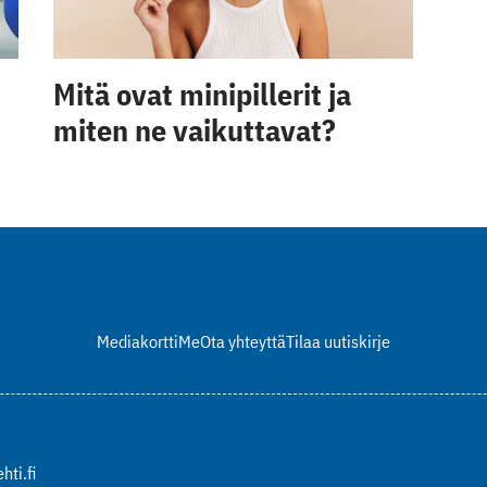
Mitä ovat minipillerit ja
miten ne vaikuttavat?
Mediakortti
Me
Ota yhteyttä
Tilaa uutiskirje
hti.fi