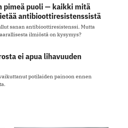
n pimeä puoli — kaikki mitä
tietää antibioottiresistenssistä
llut sanan antibioottiresistenssi. Mutta
vaarallisesta ilmiöstä on kysymys?
rosta ei apua lihavuuden
 vaikuttanut potilaiden painoon ennen
ta.