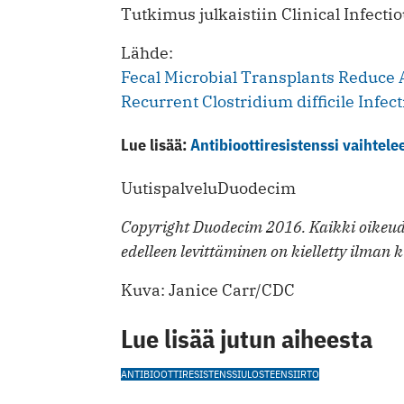
Tutkimus julkaistiin Clinical Infecti
Lähde:
Fecal Microbial Transplants Reduce A
Recurrent Clostridium difficile Infec
Lue lisää:
Antibioottiresistenssi vaihtel
UutispalveluDuodecim
Copyright Duodecim 2016. Kaikki oikeude
edelleen levittäminen on kielletty ilman k
Kuva: Janice Carr/CDC
Lue lisää jutun aiheesta
ANTIBIOOTTIRESISTENSSI
ULOSTEENSIIRTO