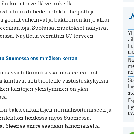
än kuin terveillä verrokeilla.
stridium difficile -infektio helpotti ja
a geenit vähenivät ja bakteerien kirjo alkoi
erikantoja. Suotuisat muutokset näkyivät
Yl
eissä. Näytteitä verrattiin 87 terveen
ai
hu
03
ittu Suomessa ensimmäisen kerran
Nä
me
 uusissa tutkimuksissa, ulosteensiirrot
04
Su
tka kantavat antibiooteille vastustuskykyisiä
hy
ttien kantojen yleistyminen on yksi
15
ta.
Es
hy
ston bakteerikantojen normalisoitumiseen ja
07
e -infektion hoidossa myös Suomessa.
iä. Yleensä siirre saadaan lähiomaiselta.