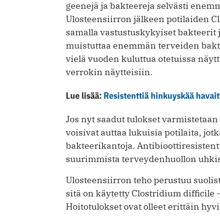
geenejä ja bakteereja selvästi enemm
Ulosteensiirron jälkeen potilaiden Clo
samalla vastustuskykyiset bakteerit j
muistuttaa enemmän terveiden bakte
vielä vuoden kuluttua otetuissa näytt
verrokin näytteisiin.
Lue lisää:
Resistenttiä hinkuyskää hava
Jos nyt saadut tulokset varmistetaan
voisivat auttaa lukuisia potilaita, jo
bakteerikantoja. Antibioottiresisten
suurimmista terveydenhuollon uhkis
Ulosteensiirron teho perustuu suoli
sitä on käytetty Clostridium difficil
Hoitotulokset ovat olleet erittäin hyv