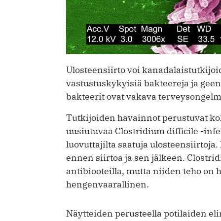
Ulosteensiirto voi kanadalaistutkijo
vastustuskykyisiä bakteereja ja geen
bakteerit ovat vakava terveysongelma,
Tutkijoiden havainnot perustuvat k
uusiutuvaa Clostridium difficile -infek
luovuttajilta saatuja ulosteensiirtoja.
ennen siirtoa ja sen jälkeen. Clostrid
antibiooteilla, mutta niiden teho on
hengenvaarallinen.
Näytteiden perusteella potilaiden eli