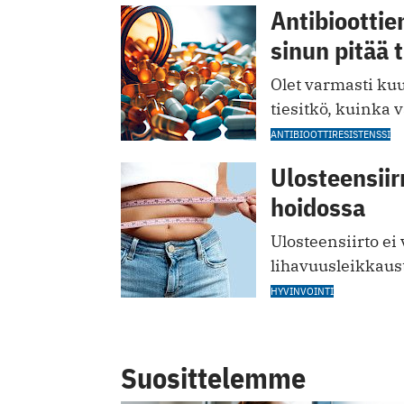
Antibioottie
sinun pitää 
Olet varmasti kuu
tiesitkö, kuinka 
ANTIBIOOTTIRESISTENSSI
Ulosteensiir
hoidossa
Ulosteensiirto ei
lihavuusleikkaus
HYVINVOINTI
Suosittelemme