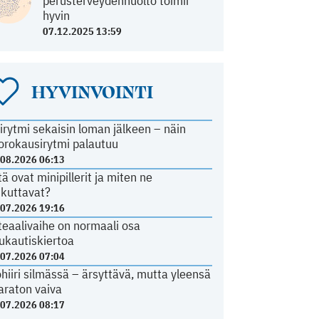
perusterveydenhuolto toimii
hyvin
07.12.2025 13:59
HYVINVOINTI
irytmi sekaisin loman jälkeen – näin
orokausirytmi palautuu
.08.2026 06:13
tä ovat minipillerit ja miten ne
ikuttavat?
.07.2026 19:16
teaalivaihe on normaali osa
ukautiskiertoa
.07.2026 07:04
ohiiri silmässä – ärsyttävä, mutta yleensä
araton vaiva
.07.2026 08:17