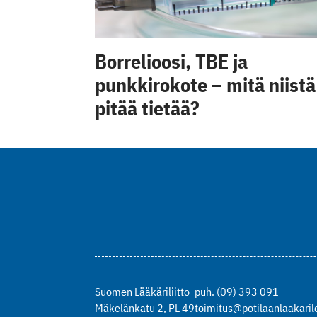
Borrelioosi, TBE ja
punkkirokote – mitä niistä
pitää tietää?
Suomen Lääkäriliitto
puh. (09) 393 091
Mäkelänkatu 2, PL 49
toimitus@potilaanlaakarile