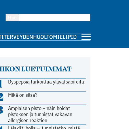
Hae
TI
TERVEYDENHUOLTO
MIELIPIDE
IIKON LUETUIMMAT
1
Dyspepsia tarkoittaa ylävatsaoireita
2
Mikä on silsa?
3
Ampiaisen pisto – näin hoidat
pistoksen ja tunnistat vakavan
allergisen reaktion
Läiskät iholla — tunnistatko, mistä