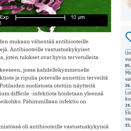
iden mukaan vähentää antibiooteille
ejä. Antibiooteille vastustuskykyiset
Un
 joten tulokset ovat hyvin tervetulleita.
vu
05
okeeseen, jossa kahdellekymmenelle
Mi
tiota ja ripulia potevalle annettiin terveiltä
va
 Potilaiden suolistosta otettiin näytteitä
26
Lu
ium difficile -infektiota hoidetaan yleensä
ku
 heikohko. Pahimmillaan infektio on
24
El
va
15
mistössä oli antibiooteille vastustuskykyisiä