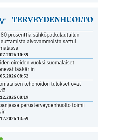
TERVEYDENHUOLTO
i 80 prosenttia sähköpotkulautailun
heuttamista aivovammoista sattui
malassa
.07.2026 10:39
iden oireiden vuoksi suomalaiset
nevät lääkäriin
.05.2026 08:52
omalaisen tehohoidon tulokset ovat
viä
.12.2025 08:19
panjassa perusterveydenhuolto toimii
vin
.12.2025 13:59