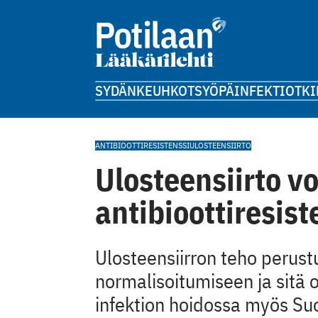
SYDÄN
KEUHKOT
SYÖPÄ
INFEKTIOT
KI
ANTIBIOOTTIRESISTENSSI
ULOSTEENSIIRTO
Ulosteensiirto v
antibioottiresist
Ulosteensiirron teho perust
normalisoitumiseen ja sitä o
infektion hoidossa myös S