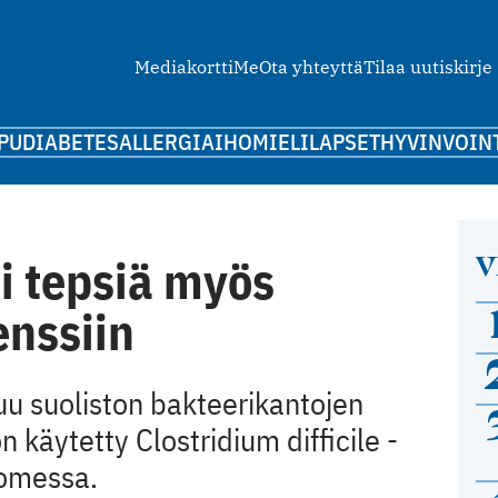
Mediakortti
Me
Ota yhteyttä
Tilaa uutiskirje
PU
DIABETES
ALLERGIA
IHO
MIELI
LAPSET
HYVINVOIN
V
oi tepsiä myös
enssiin
uu suoliston bakteerikantojen
n käytetty Clostridium difficile -
uomessa.