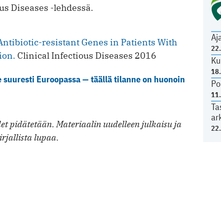
ous Diseases -lehdessä.
Aj
ntibiotic-resistant Genes in Patients With
22
tion.
Clinical Infectious Diseases 2016
Ku
18
ee suuresti Euroopassa — täällä tilanne on huonoin
Po
11
Ta
ar
t pidätetään. Materiaalin uudelleen julkaisu ja
22
irjallista lupaa.