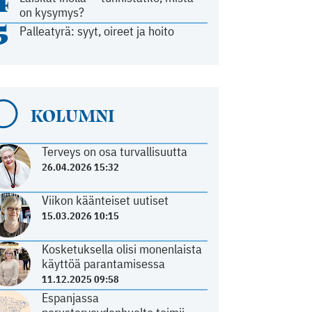
4
on kysymys?
5
Palleatyrä: syyt, oireet ja hoito
KOLUMNI
Terveys on osa turvallisuutta
26.04.2026 15:32
Viikon käänteiset uutiset
15.03.2026 10:15
Kosketuksella olisi monenlaista
käyttöä parantamisessa
11.12.2025 09:58
Espanjassa