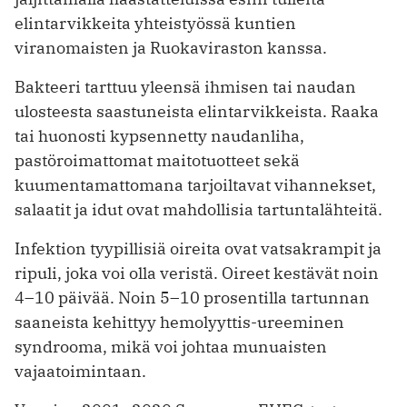
elintarvikkeita yhteistyössä kuntien
viranomaisten ja Ruokaviraston kanssa.
Bakteeri tarttuu yleensä ihmisen tai naudan
ulosteesta saastuneista elintarvikkeista. Raaka
tai huonosti kypsennetty naudanliha,
pastöroimattomat maitotuotteet sekä
kuumentamattomana tarjoiltavat vihannekset,
salaatit ja idut ovat mahdollisia tartuntalähteitä.
Infektion tyypillisiä oireita ovat vatsakrampit ja
ripuli, joka voi olla veristä. Oireet kestävät noin
4–10 päivää. Noin 5–10 prosentilla tartunnan
saaneista kehittyy hemolyyttis-ureeminen
syndrooma, mikä voi johtaa munuaisten
vajaatoimintaan.