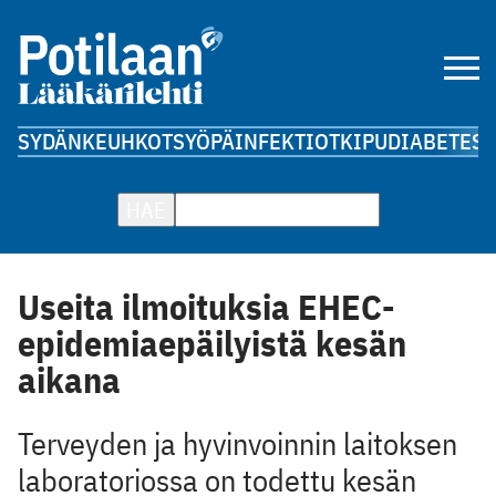
SYDÄN
KEUHKOT
SYÖPÄ
INFEKTIOT
KIPU
DIABETES
A
HAE
Useita ilmoituksia EHEC-
epidemiaepäilyistä kesän
aikana
Terveyden ja hyvinvoinnin laitoksen
laboratoriossa on todettu kesän