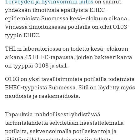
Terveyden ja hyvinvoinnin laitos
on saanut
yhdeksän ilmoitusta epäillyistä EHEC-
epidemioista Suomessa kesä–elokuun aikana.
Viidessä ilmoituksessa potilailla on ollut O103-
tyypin EHEC.
THL:n laboratoriossa on todettu kesä–elokuun
aikana 45 EHEC-tapausta, joiden bakteerikanta
on tyyppiä O103 ja stx1.
O103 on yksi tavallisimmista potilailla todetuista
EHEC-tyypeistä Suomessa. Sitä on löydetty myös
naudoista ja raakamaidosta.
Tapauksia mahdollisesti yhdistävää
tartuntalähdettä selvitetään haastattelemalla
potilaita, sekvensoimalla potilaskantoja ja
jäljittämällä haastatteluissa esiin tulleita