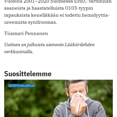
Vuosina 2001–2020 Suomessa EHEC-tartunnan
saaneista ja haastatelluista O103-tyypin
tapauksista kenelläkään ei todettu hemolyyttis-
ureemista syndroomaa.
Tiiamari Pennanen
Uutinen on julkaistu aiemmin Lääkärilehden
verkkosivuilla.
Suosittelemme
SIITEPÖLYALLERGIA