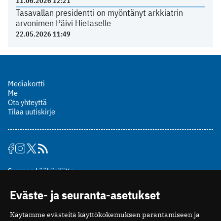
11.06.2026 12:21
Tasavallan presidentti on myöntänyt arkkiatrin
arvonimen Päivi Hietaselle
22.05.2026 11:49
Mediakortti
Me
Ota yhteyttä
Tilaa uutiskirje
Suomen Lääkäriliitto
Mäkelänkatu 2, PL 49
Eväste- ja seuranta-asetukset
00510 Helsinki
puh. (09) 393 091
Käytämme evästeitä käyttökokemuksen parantamiseen ja
toimitus@potilaanlaakarilehti.fi