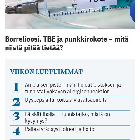
Borrelioosi, TBE ja punkkirokote – mitä
niistä pitää tietää?
VIIKON LUETUIMMAT
1
Ampiaisen pisto – näin hoidat pistoksen ja
tunnistat vakavan allergisen reaktion
2
Dyspepsia tarkoittaa ylävatsaoireita
3
Läiskät iholla — tunnistatko, mistä on
kysymys?
4
Palleatyrä: syyt, oireet ja hoito