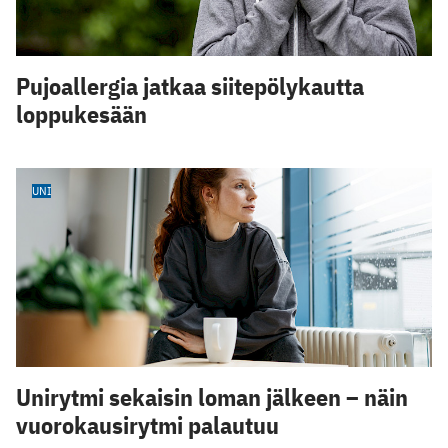
Pujoallergia jatkaa siitepölykautta
loppukesään
UNI
Unirytmi sekaisin loman jälkeen – näin
vuorokausirytmi palautuu