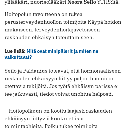
ylilääkäri, nuorisolääkäri
Noora Seilo
YTHS:ltä.
Hoitopolun tavoitteena on tukea
perusterveydenhuollon toimijoita Käypä hoidon
mukaiseen, terveydenhoitaja­vetoiseen
raskauden ehkäisyn toteuttamiseen.
Lue lisää:
Mitä ovat minipillerit ja miten ne
vaikuttavat?
Seilo ja Paldanius toteavat, että hormonaaliseen
raskauden ehkäisyyn liittyy paljon huomioon
otettavia tekijöitä. Jos työtä ehkäisyn parissa ei
tee jatkuvasti, tiedot voivat unohtua helposti.
– Hoitopolkuun on koottu laajasti raskauden
ehkäisyyn liittyviä konkreettisia
toimintaohjeita. Polku tukee toimijoita