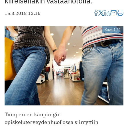
kiireiselläkin vastaanotolla.
15.3.2018 13.16
Kuva 1 / 1
Tampereen kaupungin
opiskeluterveydenhuollossa siirryttiin