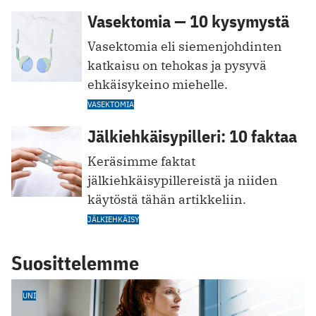
Vasektomia — 10 kysymystä
Vasektomia eli siemenjohdinten
katkaisu on tehokas ja pysyvä
ehkäisykeino miehelle.
VASEKTOMIA
Jälkiehkäisypilleri: 10 faktaa
Keräsimme faktat
jälkiehkäisypillereistä ja niiden
käytöstä tähän artikkeliin.
JÄLKIEHKÄISY
Suosittelemme
UNI