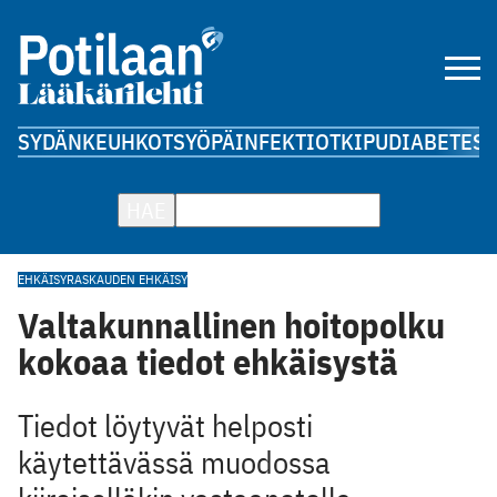
SYDÄN
KEUHKOT
SYÖPÄ
INFEKTIOT
KIPU
DIABETES
A
HAE
EHKÄISY
RASKAUDEN EHKÄISY
Valtakunnallinen hoitopolku
kokoaa tiedot ehkäisystä
Tiedot löytyvät helposti
käytettävässä muodossa