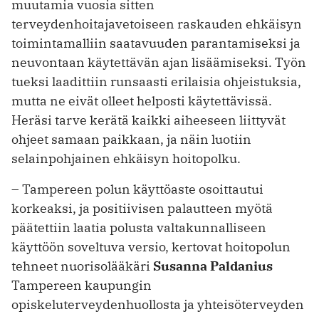
muutamia vuosia sitten
terveydenhoitajavetoiseen raskauden ehkäisyn
toimintamalliin saatavuuden parantamiseksi ja
neuvontaan käytettävän ajan lisäämiseksi. Työn
tueksi laadittiin runsaasti erilaisia ohjeistuksia,
mutta ne eivät olleet helposti käytettävissä.
Heräsi tarve kerätä kaikki aiheeseen liittyvät
ohjeet samaan paikkaan, ja näin luotiin
selainpohjainen ehkäisyn hoitopolku.
– Tampereen polun käyttöaste osoittautui
korkeaksi, ja positiivisen palautteen myötä
päätettiin laatia polusta valtakunnalliseen
käyttöön soveltuva versio, kertovat hoitopolun
tehneet nuorisolääkäri
Susanna Paldanius
Tampereen kaupungin
opiskeluterveydenhuollosta ja yhteisöterveyden