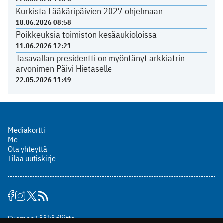
Kurkista Lääkäripäivien 2027 ohjelmaan
18.06.2026 08:58
Poikkeuksia toimiston kesäaukioloissa
11.06.2026 12:21
Tasavallan presidentti on myöntänyt arkkiatrin
arvonimen Päivi Hietaselle
22.05.2026 11:49
Mediakortti
Me
Ota yhteyttä
Tilaa uutiskirje
Suomen Lääkäriliitto