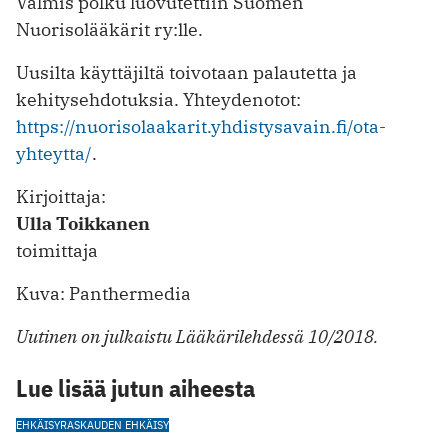
Valmis polku luovutettiin Suomen
Nuorisolääkärit ry:lle.
Uusilta käyttäjiltä toivotaan palautetta ja
kehitysehdotuksia. Yhteydenotot:
https://nuorisolaakarit.yhdistysavain.fi/ota-
yhteytta/
.
Kirjoittaja:
Ulla Toikkanen
toimittaja
Kuva: Panthermedia
Uutinen on julkaistu Lääkärilehdessä 10/2018.
Lue lisää jutun aiheesta
EHKÄISY
RASKAUDEN EHKÄISY