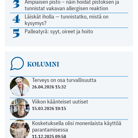
3
Ampiaisen pisto – näin hoidat pistoksen ja
tunnistat vakavan allergisen reaktion
4
Läiskät iholla — tunnistatko, mistä on
kysymys?
5
Palleatyrä: syyt, oireet ja hoito
KOLUMNI
Terveys on osa turvallisuutta
26.04.2026 15:32
Viikon käänteiset uutiset
15.03.2026 10:15
Kosketuksella olisi monenlaista käyttöä
parantamisessa
11.12.2025 09:58