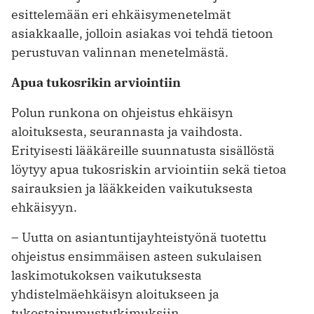
esittelemään eri ehkäisymenetelmät
asiakkaalle, jolloin asiakas voi tehdä tietoon
perustuvan valinnan menetelmästä.
Apua tukosrikin arviointiin
Polun runkona on ohjeistus ehkäisyn
aloituksesta, seurannasta ja vaihdosta.
Erityisesti lääkäreille suunnatusta sisällöstä
löytyy apua tukosriskin arviointiin sekä tietoa
sairauksien ja lääkkeiden vaikutuksesta
ehkäisyyn.
– Uutta on asiantuntija­yhteistyönä tuotettu
ohjeistus ensimmäisen asteen sukulaisen
laskimotukoksen vaikutuksesta
yhdistelmäehkäisyn aloitukseen ja
tukostaipumustutkimuksiin.