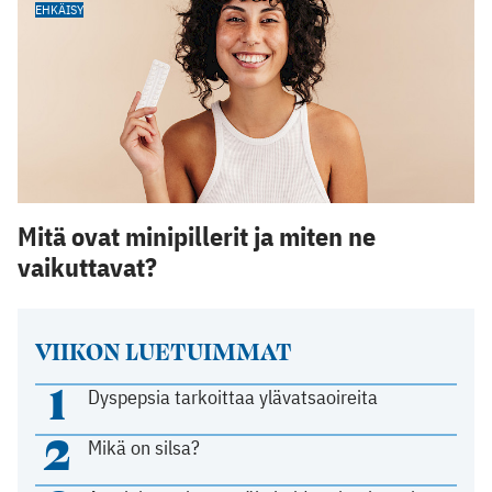
EHKÄISY
Mitä ovat minipillerit ja miten ne
vaikuttavat?
VIIKON LUETUIMMAT
1
Dyspepsia tarkoittaa ylävatsaoireita
2
Mikä on silsa?