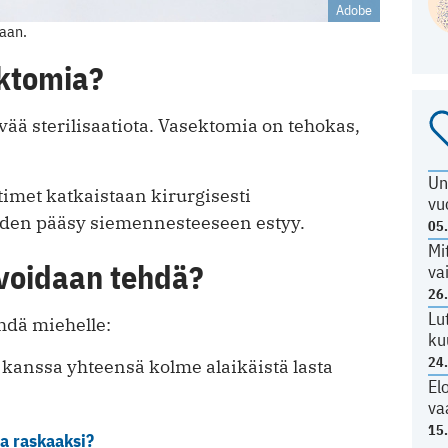
Adobe
aan.
ektomia?
vää sterilisaatiota. Vasektomia on tehokas,
Un
met katkaistaan kirurgisesti
vu
öiden pääsy siemennesteeseen estyy.
05
Mi
 voidaan tehdä?
va
26
Lu
hdä miehelle:
ku
24
a kanssa yhteensä kolme alaikäistä lasta
El
va
15
la raskaaksi?