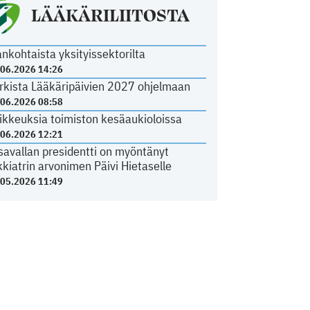
LÄÄKÄRILIITOSTA
ankohtaista yksityissektorilta
.06.2026 14:26
rkista Lääkäripäivien 2027 ohjelmaan
.06.2026 08:58
ikkeuksia toimiston kesäaukioloissa
.06.2026 12:21
savallan presidentti on myöntänyt
kkiatrin arvonimen Päivi Hietaselle
.05.2026 11:49