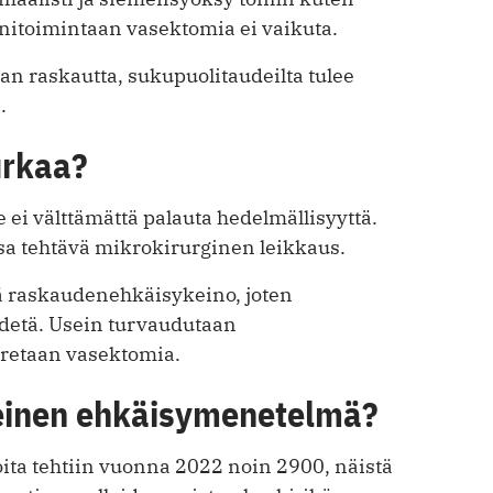
toimintaan vasektomia ei vaikuta.
n raskautta, sukupuolitaudeilta tulee
.
urkaa?
ei välttämättä palauta hedelmällisyyttä.
a tehtävä mikrokirurginen leikkaus.
ä raskaudenehkäisykeino, joten
detä. Usein turvaudutaan
uretaan vasektomia.
einen ehkäisymenetelmä?
oita tehtiin vuonna 2022 noin 2900, näistä