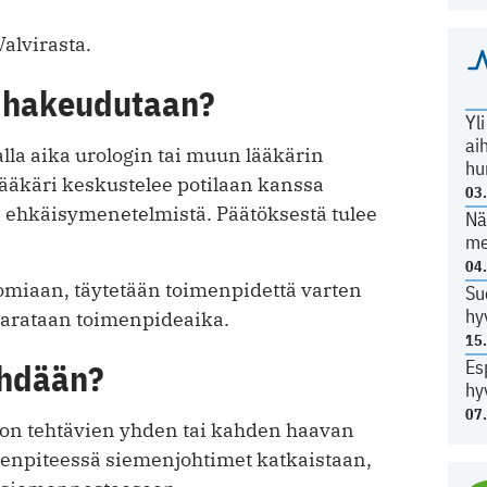
alvirasta.
n hakeudutaan?
Yl
ai
a aika urologin tai muun lääkärin
hu
lääkäri keskustelee potilaan kanssa
03
 ehkäisymenetelmistä. Päätöksestä tulee
Nä
me
04
ktomiaan, täytetään toimenpidettä varten
Su
hy
 varataan toimenpideaika.
15
Es
ehdään?
hy
07
on tehtävien yhden tai kahden haavan
menpiteessä siemenjohtimet katkaistaan,