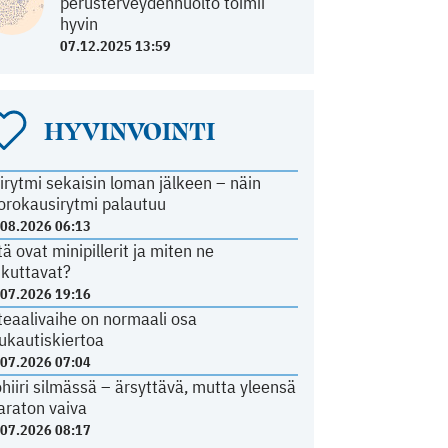
perusterveydenhuolto toimii
hyvin
07.12.2025 13:59
HYVINVOINTI
irytmi sekaisin loman jälkeen – näin
orokausirytmi palautuu
.08.2026 06:13
tä ovat minipillerit ja miten ne
ikuttavat?
.07.2026 19:16
teaalivaihe on normaali osa
ukautiskiertoa
.07.2026 07:04
ohiiri silmässä – ärsyttävä, mutta yleensä
araton vaiva
.07.2026 08:17