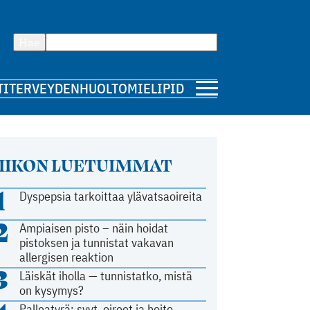
Hae
TI
TERVEYDENHUOLTO
MIELIPIDE
IIKON LUETUIMMAT
1
Dyspepsia tarkoittaa ylävatsaoireita
2
Ampiaisen pisto – näin hoidat
pistoksen ja tunnistat vakavan
allergisen reaktion
3
Läiskät iholla — tunnistatko, mistä
on kysymys?
Palleatyrä: syyt, oireet ja hoito