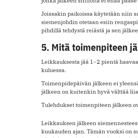
jonka jälkeen siittiöitä ei enää pää
Joissakin paikoissa käytetään niin s
siemenjohdin otetaan esiin rengaspi
pihdillä tehdystä reiästä ja sen jälke
5. Mitä toimenpiteen j
Leikkauksesta jää 1−2 pientä haavaa,
kuluessa.
Toimenpidepäivän jälkeen ei yleensä
jälkeen on kuitenkin hyvä välttää liial
Tulehdukset toimenpiteen jälkeen ov
Leikkauksen jälkeen siemennesteessä
kuukauden ajan. Tämän vuoksi on su