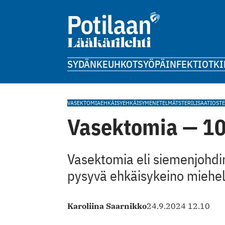
SYDÄN
KEUHKOT
SYÖPÄ
INFEKTIOT
KI
VASEKTOMIA
EHKÄISY
EHKÄISYMENETELMÄT
STERILISAATIO
ST
Vasektomia — 1
Vasektomia eli siemenjohdin
pysyvä ehkäisykeino miehel
Karoliina Saarnikko
24.9.2024 12.10