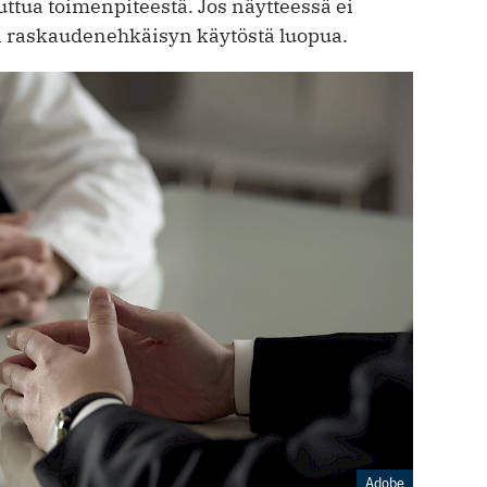
tua toimenpiteestä. Jos näytteessä ei
un raskaudenehkäisyn käytöstä luopua.
Adobe