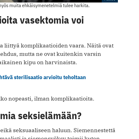
 myös muita ehkäisymenetelmiä tulee harkita.
ioita vasektomia voi
 liittyä komplikaatioiden vaara. Näitä ovat
ehdus, mutta ne ovat kuitenkin varsin
aikainen kipu on harvinaista.
tävä sterilisaatio arvioitu teholtaan
ko nopeasti, ilman komplikaatioita.
omia seksielämään?
 eikä seksuaaliseen haluun. Siemennestettä
aalisti ja siemensyöksy toimii kuten