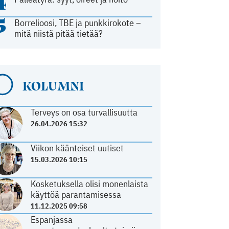
4
5
Borrelioosi, TBE ja punkkirokote –
mitä niistä pitää tietää?
KOLUMNI
Terveys on osa turvallisuutta
26.04.2026 15:32
Viikon käänteiset uutiset
15.03.2026 10:15
Kosketuksella olisi monenlaista
käyttöä parantamisessa
11.12.2025 09:58
Espanjassa