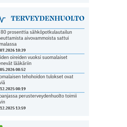
TERVEYDENHUOLTO
i 80 prosenttia sähköpotkulautailun
heuttamista aivovammoista sattui
malassa
.07.2026 10:39
iden oireiden vuoksi suomalaiset
nevät lääkäriin
.05.2026 08:52
omalaisen tehohoidon tulokset ovat
viä
.12.2025 08:19
panjassa perusterveydenhuolto toimii
vin
.12.2025 13:59