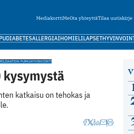
Mediakortti
Me
Ota yhteyttä
Tilaa uutiskirje
PU
DIABETES
ALLERGIA
IHO
MIELI
LAPSET
HYVINVOIN
ERILISAATION PURKU
HYVINVOINTI
V
0 kysymystä
ten katkaisu on tehokas ja
le.