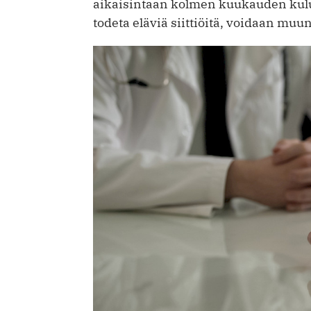
aikaisintaan kolmen kuukauden kulut
todeta eläviä siittiöitä, voidaan mu