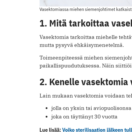
Vasektomiassa miehen siemenjohtimet katkaist
1. Mitä tarkoittaa vas
Vasektomia tarkoittaa miehelle tehtä
mutta pysyvä ehkäisymenetelmä.
Toimeenpiteessä miehen siemenjohti
paikallispuudutuksessa. Näin siitti
2. Kenelle vasektomia
Lain mukaan vasektomia voidaan te
jolla on yksin tai aviopuolisons
joka on täyttänyt 30 vuotta
Lue lisää:
Voiko sterilisaation jälkeen tul