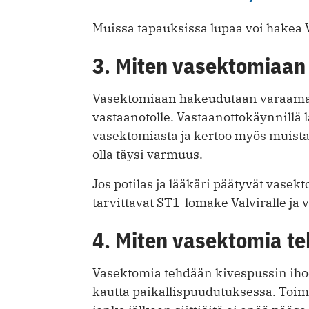
Muissa tapauksissa lupaa voi hakea V
3. Miten vasektomiaa
Vasektomiaan hakeudutaan varaamall
vastaanotolle. Vastaanottokäynnillä 
vasektomiasta ja kertoo myös muista
olla täysi varmuus.
Jos potilas ja lääkäri päätyvät vase
tarvittavat ST1-lomake Valviralle ja
4. Miten vasektomia t
Vasektomia tehdään kivespussin iho
kautta paikallispuudutuksessa. Toi