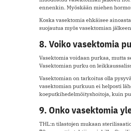
ennenkin. Myöskään miehen hormoni
Koska vasektomia ehkäisee ainoastaa
suojautua myös vasektomian jälkeen
8. Voiko vasektomia p
Vasektomia voidaan purkaa, mutta se 
Vasektomian purku on leikkaussaliss
Vasektomian on tarkoitus olla pysyv
vasektomian purkuun ei helposti läh
koeputkihedelmöityshoitoja, kuin p
9. Onko vasektomia yl
THL:n tilastojen mukaan sterilisaati