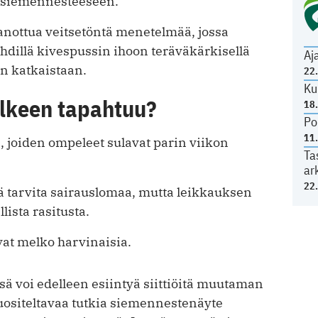
se siemennesteeseen.
anottua veitsetöntä menetelmää, jossa
hdillä kivespussin ihoon teräväkärkisellä
Aj
en katkaistaan.
22
Ku
älkeen tapahtuu?
18
Po
11
 joiden ompeleet sulavat parin viikon
Ta
ar
22
 tarvita sairauslomaa, mutta leikkauksen
lista rasitusta.
at melko harvinaisia.
 voi edelleen esiintyä siittiöitä muutaman
ositeltavaa tutkia siemennestenäyte