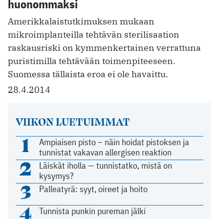
huonommaksi
Amerikkalaistutkimuksen mukaan
mikroimplanteilla tehtävän sterilisaation
raskausriski on kymmenkertainen verrattuna
puristimilla tehtävään toimenpiteeseen.
Suomessa tällaista eroa ei ole havaittu.
28.4.2014
VIIKON LUETUIMMAT
1
Ampiaisen pisto – näin hoidat pistoksen ja
tunnistat vakavan allergisen reaktion
2
Läiskät iholla — tunnistatko, mistä on
kysymys?
3
Palleatyrä: syyt, oireet ja hoito
4
Tunnista punkin pureman jälki