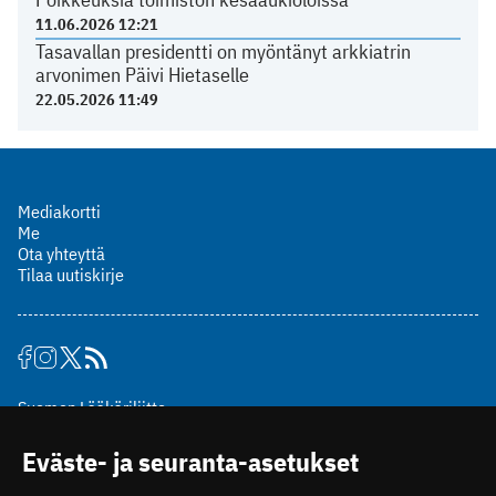
11.06.2026 12:21
Tasavallan presidentti on myöntänyt arkkiatrin
arvonimen Päivi Hietaselle
22.05.2026 11:49
Mediakortti
Me
Ota yhteyttä
Tilaa uutiskirje
Suomen Lääkäriliitto
Mäkelänkatu 2, PL 49
Eväste- ja seuranta-asetukset
00510 Helsinki
puh. (09) 393 091