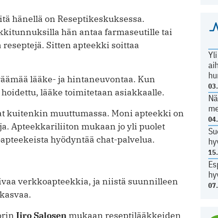
eitä hänellä on Reseptikeskuksessa.
itunnuksilla hän antaa farmaseutille tai
­reseptejä. Sitten apteekki soittaa
Yl
ai
hu
räämää lääke- ja hintaneuvontaa. Kun
03
oidettu, lääke toimitetaan asiakkaalle.
Nä
me
at kuitenkin muuttumassa. Moni ­apteekki on
04
uja. Apteekkariliiton mukaan jo yli puolet
Su
oapteekeista hyödyntää chat-palvelua.
hy
15
Es
hy
mivaa verkkoapteekkia, ja niistä suunnilleen
07
 kasvaa.
orin
Iiro Salosen
mukaan reseptilääkkeiden