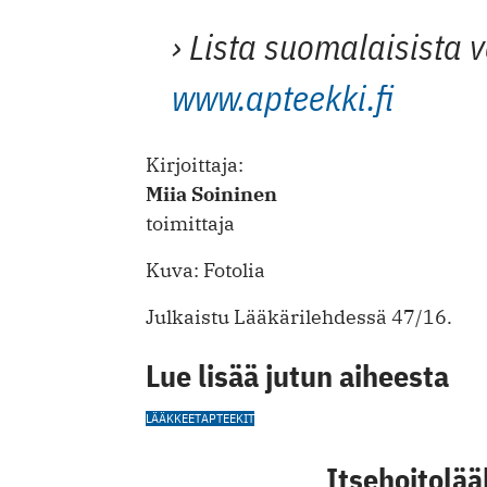
› Lista suomalaisista 
www.apteekki.fi
Kirjoittaja:
Miia Soininen
toimittaja
Kuva: Fotolia
Julkaistu Lääkärilehdessä 47/16.
Lue lisää jutun aiheesta
LÄÄKKEET
APTEEKIT
Itsehoitolä