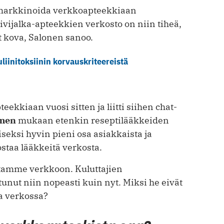
a markkinoida verkkoapteekkiaan
vijalka-apteekkien verkosto on niin tiheä,
ut kova, Salonen sanoo.
liinitoksiinin korvauskriteereistä
eekkiaan vuosi sitten ja liitti siihen chat-
emen
mukaan etenkin reseptilääkkeiden
iseksi hyvin pieni osa asiakkaista ja
ostaa lääkkeitä verkosta.
stamme verkkoon. Kuluttajien
nut niin nopeasti kuin nyt. Miksi he eivät
a verkossa?