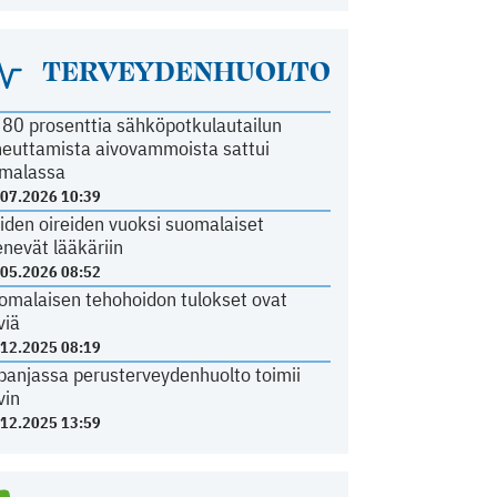
TERVEYDENHUOLTO
i 80 prosenttia sähköpotkulautailun
heuttamista aivovammoista sattui
malassa
.07.2026 10:39
iden oireiden vuoksi suomalaiset
nevät lääkäriin
.05.2026 08:52
omalaisen tehohoidon tulokset ovat
viä
.12.2025 08:19
panjassa perusterveydenhuolto toimii
vin
.12.2025 13:59