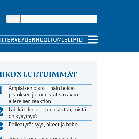
Hae
TI
TERVEYDENHUOLTO
MIELIPIDE
IIKON LUETUIMMAT
1
Ampiaisen pisto – näin hoidat
pistoksen ja tunnistat vakavan
allergisen reaktion
2
Läiskät iholla — tunnistatko, mistä
on kysymys?
3
Palleatyrä: syyt, oireet ja hoito
Tunnista punkin pureman jälki