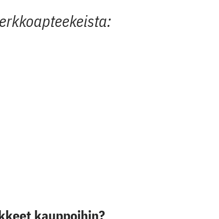
verkkoapteekeista:
äkkeet kauppoihin?