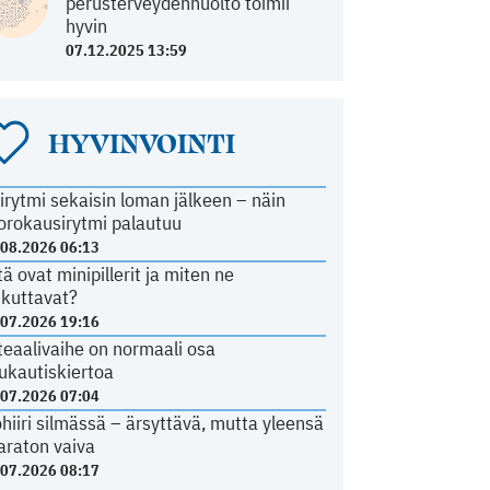
perusterveydenhuolto toimii
hyvin
07.12.2025 13:59
HYVINVOINTI
irytmi sekaisin loman jälkeen – näin
orokausirytmi palautuu
.08.2026 06:13
tä ovat minipillerit ja miten ne
ikuttavat?
.07.2026 19:16
teaalivaihe on normaali osa
ukautiskiertoa
.07.2026 07:04
ohiiri silmässä – ärsyttävä, mutta yleensä
araton vaiva
.07.2026 08:17