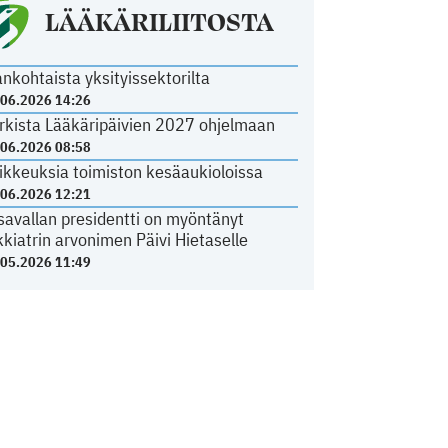
LÄÄKÄRILIITOSTA
ankohtaista yksityissektorilta
.06.2026 14:26
rkista Lääkäripäivien 2027 ohjelmaan
.06.2026 08:58
ikkeuksia toimiston kesäaukioloissa
.06.2026 12:21
savallan presidentti on myöntänyt
kkiatrin arvonimen Päivi Hietaselle
.05.2026 11:49