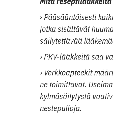
Mitä reseptilääkkeitä
› Pääsääntöisesti kaikk
jotka sisältävät huuma
säilytettävää lääkemä
› PKV-lääkkeitä saa 
› Verkkoapteekit määrit
ne toimittavat. Useimm
kylmäsäilytystä vaativi
nestepulloja.