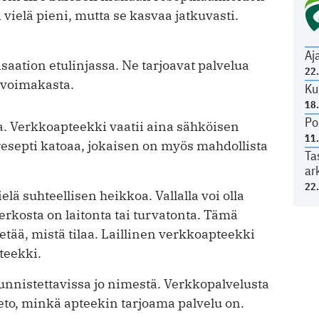
elä pieni, mutta se kasvaa jatkuvasti.
Aj
isaation etulinjassa. Ne tarjoavat palvelua
22
ä voimakasta.
Ku
18
Po
. Verkkoapteekki vaatii aina sähköisen
11
esepti katoaa, jokaisen on myös mahdollista
Ta
ar
22
ä suhteellisen heikkoa. Vallalla voi olla
erkosta on laitonta tai turvatonta. Tämä
ietää, mistä tilaa. Laillinen verkko­apteekki
teekki.
unnistettavissa jo nimestä. Verkkopalvelusta
tieto, minkä apteekin tarjoama palvelu on.