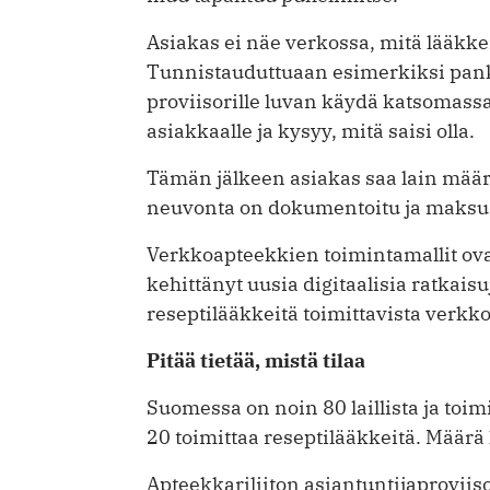
Asiakas ei näe verkossa, mitä lääkk
Tunnistauduttuaan esimerkiksi pankk
proviisorille luvan käydä katsomassa 
asiakkaalle ja kysyy, mitä saisi olla.
Tämän jälkeen asiakas saa lain mää
neuvonta on dokumentoitu ja maksu h
Verkkoapteekkien toimintamallit ov
kehittänyt uusia digitaalisia ratkais
reseptilääkkeitä toimittavista verkk
Pitää tietää, mistä tilaa
Suomessa on noin 80 laillista ja toi
20 toimittaa reseptilääkkeitä. Määrä
Apteekkariliiton asiantuntijaproviis