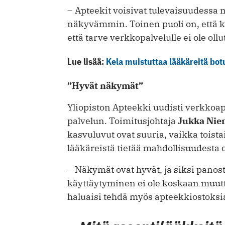
– Apteekit voisivat tulevaisuudess
näkyvämmin. Toinen puoli on, että ki
että tarve verkkopalvelulle ei ole oll
Lue lisää:
Kela muistuttaa lääkäreitä botu
”Hyvät näkymät”
Yliopiston Apteekki uudisti verkko­apt
palvelun. Toimitusjohtaja
Jukka Ni
kasvuluvut ovat suuria, vaikka toista
lääkäreistä tietää mahdollisuudesta 
– Näkymät ovat hyvät, ja siksi pano
käyttäytyminen ei ole koskaan muuttu
haluaisi tehdä myös apteekkiostoksi