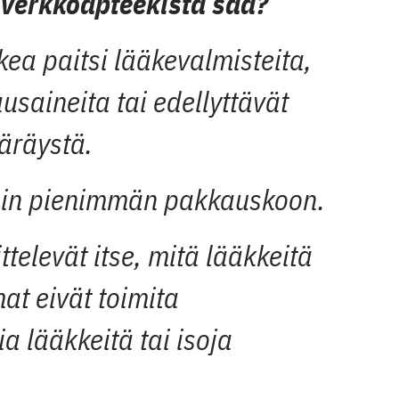
 verkkoapteekista saa?
ea paitsi lääke­valmisteita,
usaineita tai edellyttävät
äräystä.
vain pienimmän pakkauskoon.
televät itse, mitä lääkkeitä
at eivät toimita
a lääkkeitä tai isoja