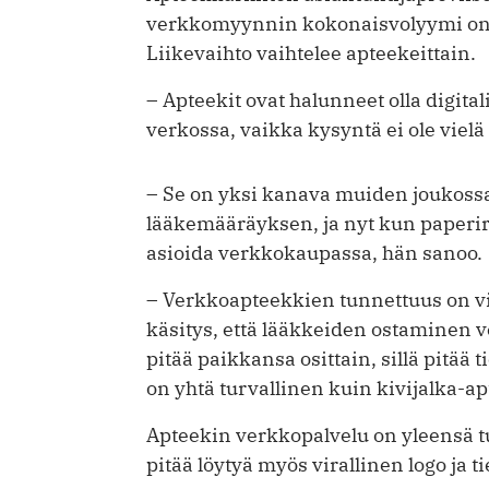
verkkomyynnin kokonaisvolyymi on vi
Liikevaihto vaihtelee apteekeittain.
– Apteekit ovat halunneet olla digital
verkossa, vaikka kysyntä ei ole viel
– Se on yksi kanava muiden joukossa
lääkemääräyksen, ja nyt kun paperir
asioida verkkokaupassa, hän sanoo.
– Verkkoapteekkien tunnettuus on viel
käsitys, että lääkkeiden ostaminen v
pitää paikkansa osittain, sillä pitää t
on yhtä turvallinen kuin kivijalka-ap
Apteekin verkkopalvelu on yleensä t
pitää löytyä myös virallinen logo ja 