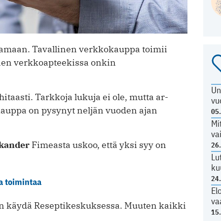
ksamaan. Tavallinen verkkokauppa toimii
nen verkkoapteekissa onkin
Un
itaasti. Tarkkoja lukuja ei ole, mutta ar­
vu
auppa on pysynyt neljän vuoden ajan
05
Mi
va
ikander
Fimeasta uskoo, että yksi syy on
26
Lu
ku
24
a toimintaa
El
va
van käydä Reseptikeskuksessa. Muuten kaikki
15