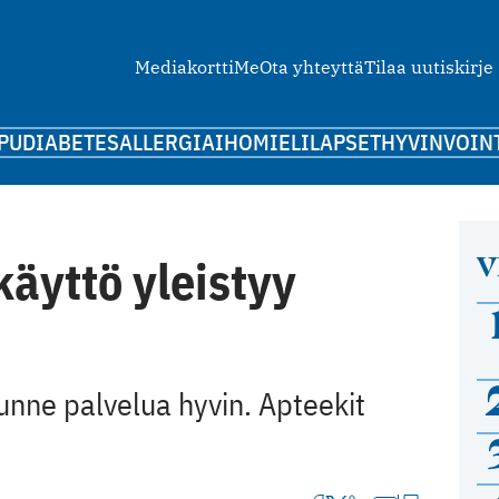
Mediakortti
Me
Ota yhteyttä
Tilaa uutiskirje
PU
DIABETES
ALLERGIA
IHO
MIELI
LAPSET
HYVINVOIN
V
äyttö yleistyy
tunne palvelua hyvin. Apteekit