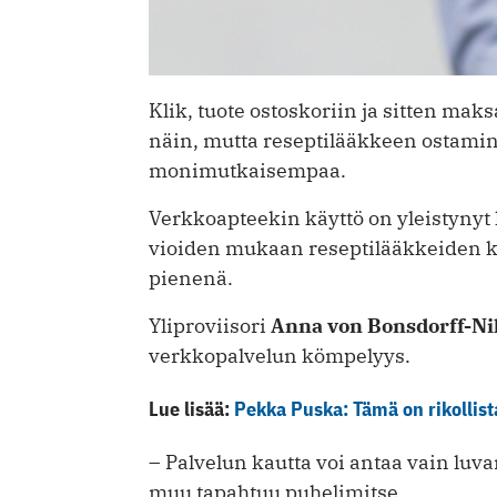
Klik, tuote ostoskoriin ja sitten ma
näin, mutta reseptilääkkeen ostami
monimutkaisempaa.
Verkkoapteekin käyttö on yleistynyt ­h
vioiden mukaan reseptilääkkeiden k
pienenä.
Yliproviisori
Anna von Bonsdorff-­N
verkkopalvelun kömpelyys.
Lue lisää:
Pekka Puska: Tämä on rikollist
– Palvelun kautta voi antaa vain lu
muu tapahtuu puhelimitse.