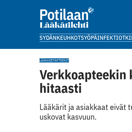
SYDÄN
KEUHKOT
SYÖPÄ
INFEKTIOT
KI
LÄÄKKEET
APTEEKIT
Verkkoapteekin k
hitaasti
Lääkärit ja asiakkaat eivät 
uskovat kasvuun.