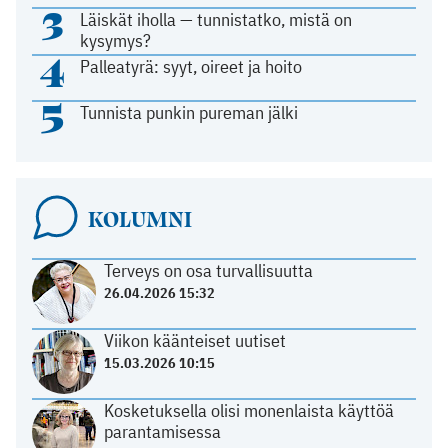
3
Läiskät iholla — tunnistatko, mistä on
kysymys?
4
Palleatyrä: syyt, oireet ja hoito
5
Tunnista punkin pureman jälki
KOLUMNI
Terveys on osa turvallisuutta
26.04.2026 15:32
Viikon käänteiset uutiset
15.03.2026 10:15
Kosketuksella olisi monenlaista käyttöä
parantamisessa