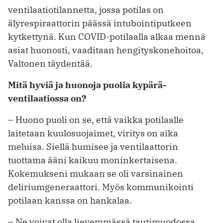
ventilaatiotilannetta, jossa potilas on
älyrespiraattorin päässä intubointiputkeen
kytkettynä. Kun COVID-potilaalla alkaa mennä
asiat huonosti, vaaditaan hengityskone­hoitoa,
Valtonen täydentää.
Mitä hyviä ja huonoja puolia kypärä­
ventilaatiossa on?
– Huono puoli on se, että vaikka potilaalle
laitetaan kuulosuojaimet, viritys on aika
meluisa. Siellä humisee ja ventilaattorin
tuottama ääni kaikuu moninkertaisena.
Kokemukseni ­mukaan se oli varsinainen
delirium­generaattori. Myös kommunikointi
potilaan kanssa on hankalaa.
– Ne voivat olla lievemmässä tautimuodossa