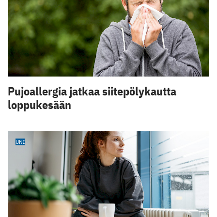
Pujoallergia jatkaa siitepölykautta
loppukesään
UNI