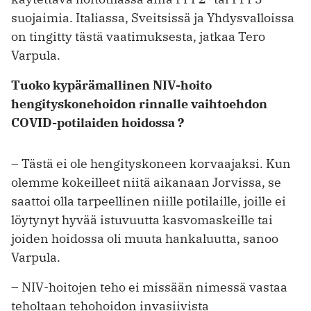
suojaimia. Italiassa, Sveitsissä ja Yhdys­valloissa
on tingitty tästä vaatimuksesta, jatkaa Tero
Varpula.
Tuoko kypärämallinen NIV-hoito
hengityskonehoidon rinnalle vaihto­ehdon
COVID-potilaiden hoidossa ?
– Tästä ei ole hengityskoneen korvaajaksi. Kun
olemme kokeilleet niitä aikanaan Jorvissa, se
saattoi olla tarpeellinen niille potilaille, joille ei
löytynyt hyvää istuvuutta kasvomaskeille tai
joiden hoidossa oli muuta hankaluutta, sanoo
Varpula.
– NIV-hoitojen teho ei missään nimessä vastaa
teholtaan tehohoidon invasiivista