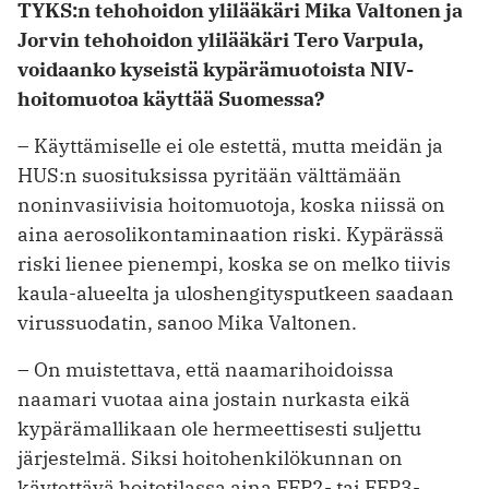
TYKS:n tehohoidon ylilääkäri Mika Valtonen ja
Jorvin tehohoidon ylilääkäri Tero Varpula,
voidaanko kyseistä kypärämuotoista NIV-
hoitomuotoa käyttää Suomessa?
– Käyttämiselle ei ole estettä, mutta meidän ja
HUS:n suosituksissa ­pyritään välttämään
noninvasiivisia hoitomuotoja, koska niissä on
aina aerosolikontaminaation riski. Kypärässä
riski lienee pienempi, koska se on melko tiivis
kaula-alueelta ja ulos­hengitysputkeen saadaan
virussuodatin, sanoo Mika Valtonen.
– On muistettava, että naamari­hoidoissa
naamari vuotaa aina jostain nurkasta eikä
kypärämallikaan ole hermeettisesti suljettu
järjestelmä. Siksi hoitohenkilökunnan on
käytettävä hoitotilassa aina FFP2- tai FFP3-