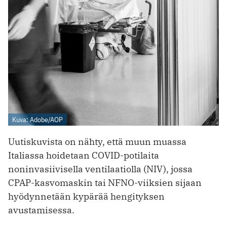
Kuva: Adobe/AOP
Uutiskuvista on nähty, että muun muassa
Italiassa hoidetaan COVID-potilaita
noninvasiivisella ventilaatiolla (NIV), jossa
CPAP-kasvomaskin tai NFNO-viiksien sijaan
hyödynnetään kypärää hengityksen
avustamisessa.