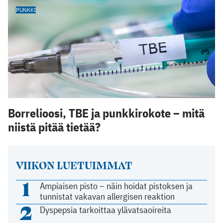
PUNKKI
Borrelioosi, TBE ja punkkirokote – mitä
niistä pitää tietää?
VIIKON LUETUIMMAT
1
Ampiaisen pisto – näin hoidat pistoksen ja
tunnistat vakavan allergisen reaktion
2
Dyspepsia tarkoittaa ylävatsaoireita