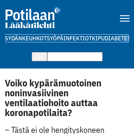
SYDÄN
KEUHKOT
SYÖPÄ
INFEKTIOT
KIPU
DIABETES
A
HAE
Voiko kypärämuotoinen
noninvasiivinen
ventilaatiohoito auttaa
koronapotilaita?
– Tästä ei ole hengityskoneen