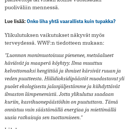
puoliväliin mennessä.
Lue lisää:
Onko liha yhtä vaarallista kuin tupakka?
Ylikulutuksen vaikutukset näkyvät myös
terveydessä. WWF:n tiedotteen mukaan:
"Luonnon monimuotoisuus pienenee, metsäalueet
häviävät ja maaperä köyhtyy. Ilma muuttuu
kelvottomaksi hengittää ja ihmiset kärsivät ruuan ja
veden puutteesta. Hiilidioksidipäästöt muodostavat yli
puolet ekologisesta jalanjäljestämme ja kiihdyttävät
ilmaston lämpenemistä. Jotta ylikulutus saadaan
kuriin, kasvihuonepäästöihin on puututtava. Tämä
onnistuu vain säästämällä energiaa ja miettimällä
uusia ratkaisuja sen tuottamiseen."