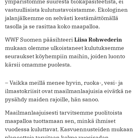
ympäristömme suuresta biokapasiteetista, ei
vastuullisista kulutustavoistamme. Ekologinen
jalanjälkemme on selvästi kestämättömällä
tasolla ja se rasittaa koko maapalloa.
WWF Suomen pääsihteeri
Liisa Rohwederin
mukaan olemme ulkoistaneet kulutuksemme
seuraukset köyhempiin maihin, joiden luonto
kärsii omamme puolesta.
– Vaikka meillä menee hyvin, ruoka-, vesi- ja
ilmastokriisit ovat maailmanlaajuisia eivätkä ne
pysähdy maiden rajoille, hän sanoo.
Maailmanlaajuisesti tarvitsemme puolitoista
maapalloa tuottamaan sen, minkä ihmiset
vuodessa kuluttavat. Kasvuennusteiden mukaan
planeettoja tarvitaan kolme vuosisadan