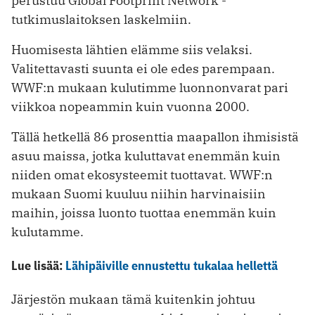
perustuu Global Footprint Network -
tutkimuslaitoksen laskelmiin.
Huomisesta lähtien elämme siis velaksi.
Valitettavasti suunta ei ole edes parempaan.
WWF:n mukaan kulutimme luonnonvarat pari
viikkoa nopeammin kuin vuonna 2000.
Tällä hetkellä 86 prosenttia maapallon ihmisistä
asuu maissa, jotka kuluttavat enemmän kuin
niiden omat ekosysteemit tuottavat. WWF:n
mukaan Suomi kuuluu niihin harvinaisiin
maihin, joissa luonto tuottaa enemmän kuin
kulutamme.
Lue lisää:
Lähipäiville ennustettu tukalaa hellettä
Järjestön mukaan tämä kuitenkin johtuu