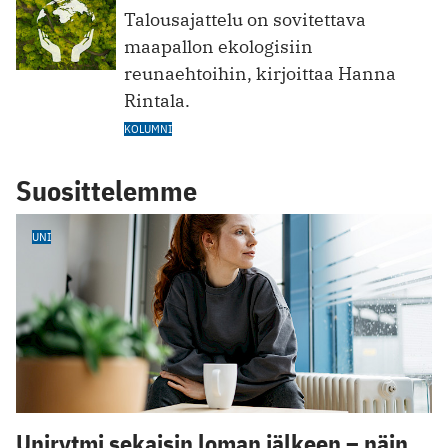
Talousajattelu on sovitettava
maapallon ekologisiin
reunaehtoihin, kirjoittaa Hanna
Rintala.
KOLUMNI
Suosittelemme
UNI
Unirytmi sekaisin loman jälkeen – näin