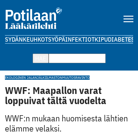
SYDÄN
KEUHKOT
SYÖPÄ
INFEKTIOT
KIPU
DIABETES
A
HAE
EKOLOGINEN JALANJÄLKI
ILMASTONMUUTOS
RAVINTO
WWF: Maapallon varat
loppuivat tältä vuodelta
WWF:n mukaan huomisesta lähtien
elämme velaksi.