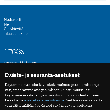
Mediakortti
Me
Ota yhteyttä
Tilaa uutiskirje
Suomen Lääkäriliitto
Mäkelänkatu 2, PL 49
Eväste- ja seuranta-asetukset
00510 Helsinki
puh. (09) 393 091
Käytämme evästeitä käyttökokemuksen parantamiseen ja
toimitus@potilaanlaakarilehti.fi
kävijämäärämme analysoimiseen. Suostumuksellasi
käytämme evästeitä myös markkinoinnin kohdentamiseen.
ISSN 2323-9476
Lisää tietoa
evästekäytännöistämme
. Voit hyväksyä kaikki tai
vain välttämättömät evästeet sekä muokata asetuksia