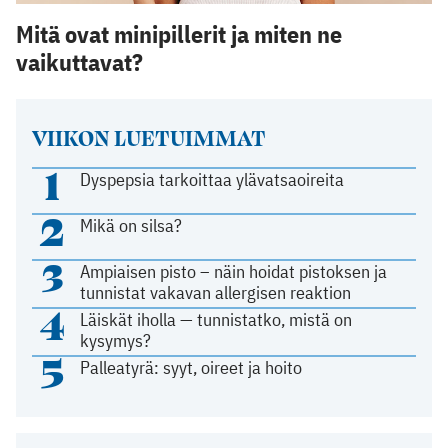
Mitä ovat minipillerit ja miten ne
vaikuttavat?
VIIKON LUETUIMMAT
1
Dyspepsia tarkoittaa ylävatsaoireita
2
Mikä on silsa?
3
Ampiaisen pisto – näin hoidat pistoksen ja
tunnistat vakavan allergisen reaktion
4
Läiskät iholla — tunnistatko, mistä on
kysymys?
5
Palleatyrä: syyt, oireet ja hoito