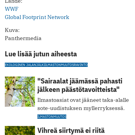
Lähde:
WWF
Global Footprint Network
Kuva:
Panthermedia
Lue lisää jutun aiheesta
EKOLOGINEN JALANJÄLKI
ILMASTONMUUTOS
RAVINTO
"Sairaalat jäämässä pahasti
jälkeen päästötavoitteista"
Ilmastoasiat ovat jääneet taka-alalle
sote-uudistuksen myllerryksessä.
ILMASTONMUUTOS
Vihreä siirtymä ei riitä