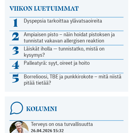
VIIKON LUETUIMMAT
1
Dyspepsia tarkoittaa ylävatsaoireita
2
Ampiaisen pisto – näin hoidat pistoksen ja
tunnistat vakavan allergisen reaktion
3
Läiskät iholla — tunnistatko, mistä on
kysymys?
4
Palleatyrä: syyt, oireet ja hoito
5
Borrelioosi, TBE ja punkkirokote – mitä niistä
pitää tietää?
KOLUMNI
Terveys on osa turvallisuutta
26.04.2026 15:32