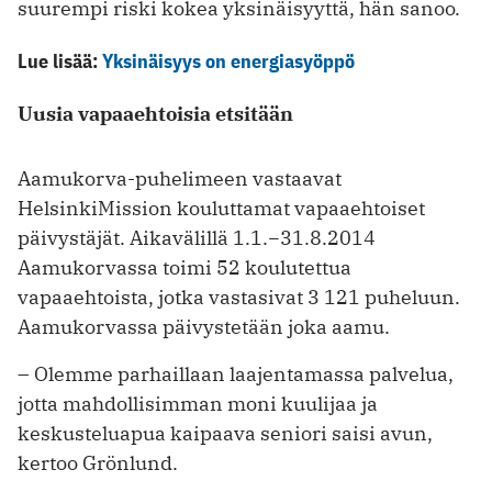
suurempi riski kokea yksinäisyyttä, hän sanoo.
Lue lisää:
Yksinäisyys on energiasyöppö
Uusia vapaaehtoisia etsitään
Aamukorva-puhelimeen vastaavat
HelsinkiMission kouluttamat vapaaehtoiset
päivystäjät. Aikavälillä 1.1.−31.8.2014
Aamukorvassa toimi 52 koulutettua
vapaaehtoista, jotka vastasivat 3 121 puheluun.
Aamukorvassa päivystetään joka aamu.
– Olemme parhaillaan laajentamassa palvelua,
jotta mahdollisimman moni kuulijaa ja
keskusteluapua kaipaava seniori saisi avun,
kertoo Grönlund.