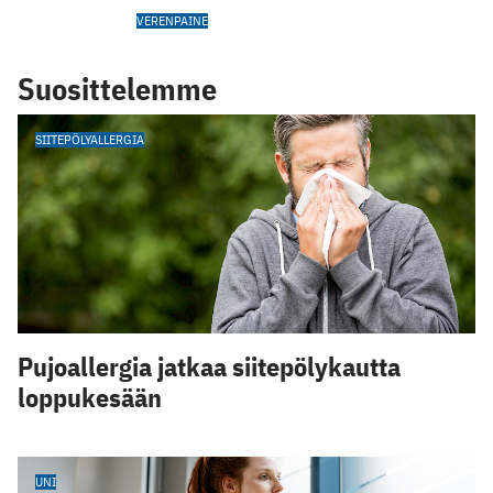
VERENPAINE
Suosittelemme
SIITEPÖLYALLERGIA
Pujoallergia jatkaa siitepölykautta
loppukesään
UNI