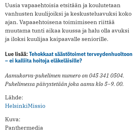
Uusia vapaaehtoisia etsitään ja koulutetaan
vanhusten kuulijoiksi ja keskusteluavuksi koko
ajan. Vapaaehtoisena toimimiseen riittää
muutama tunti aikaa kuussa ja halu olla avuksi
ja iloksi kuulijaa kaipaavalle seniorille.
Lue lisää:
Tehokkaat säästötoimet terveydenhuoltoon
– ei kalliita hoitoja eläkeläisille?
Aamukorva-puhelimen numero on 045 341 0504.
Puhelimessa päivystetään joka aamu klo 5−9. 00.
Lähde:
HelsinkiMissio
Kuva:
Panthermedia