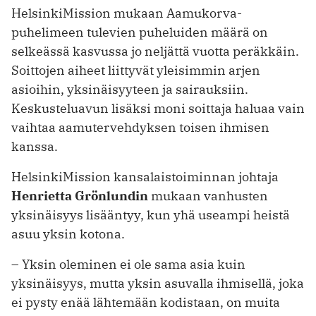
HelsinkiMission mukaan Aamukorva-
puhelimeen tulevien puheluiden määrä on
selkeässä kasvussa jo neljättä vuotta peräkkäin.
Soittojen aiheet liittyvät yleisimmin arjen
asioihin, yksinäisyyteen ja sairauksiin.
Keskusteluavun lisäksi moni soittaja haluaa vain
vaihtaa aamutervehdyksen toisen ihmisen
kanssa.
HelsinkiMission kansalaistoiminnan johtaja
Henrietta Grönlundin
mukaan
vanhusten
yksinäisyys lisääntyy, kun yhä useampi heistä
asuu yksin kotona.
– Yksin oleminen ei ole sama asia kuin
yksinäisyys, mutta yksin asuvalla ihmisellä, joka
ei pysty enää lähtemään kodistaan, on muita