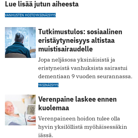
Lue lisää jutun aiheesta
VANHUSTEN HOITO
YKSINÄISYYS
Tutkimustulos: sosiaalinen
eristäytyneisyys altistaa
muistisairaudelle
Jopa neljäsosa yksinäisistä ja
eristyneistä vanhuksista sairastui
dementiaan 9 vuoden seurannassa.
YKSINÄISYYS
Verenpaine laskee ennen
kuolemaa
Verenpaineen hoidon tulee olla
hyvin yksilöllistä myöhäisessäkin
iässä.