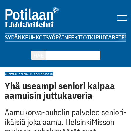
SYDÄN
KEUHKOT
SYÖPÄ
INFEKTIOT
KIPU
DIABETES
A
HAE
VANHUSTEN HOITO
YKSINÄISYYS
Yhä useampi seniori kaipaa
aamuisin juttukaveria
Aamukorva-puhelin palvelee seniori-
ikäisiä joka aamu. HelsinkiMisson