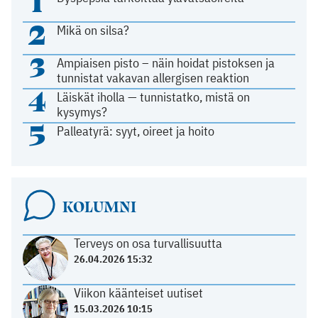
1
2
Mikä on silsa?
3
Ampiaisen pisto – näin hoidat pistoksen ja
tunnistat vakavan allergisen reaktion
4
Läiskät iholla — tunnistatko, mistä on
kysymys?
5
Palleatyrä: syyt, oireet ja hoito
KOLUMNI
Terveys on osa turvallisuutta
26.04.2026 15:32
Viikon käänteiset uutiset
15.03.2026 10:15