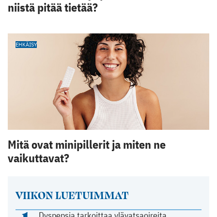
niistä pitää tietää?
EHKÄISY
Mitä ovat minipillerit ja miten ne
vaikuttavat?
VIIKON LUETUIMMAT
Dyspepsia tarkoittaa ylävatsaoireita