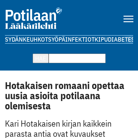
SYDÄN
KEUHKOT
SYÖPÄ
INFEKTIOT
KIPU
DIABETES
A
HAE
Hotakaisen romaani opettaa
uusia asioita potilaana
olemisesta
Kari Hotakaisen kirjan kaikkein
parasta antia ovat kuvaukset