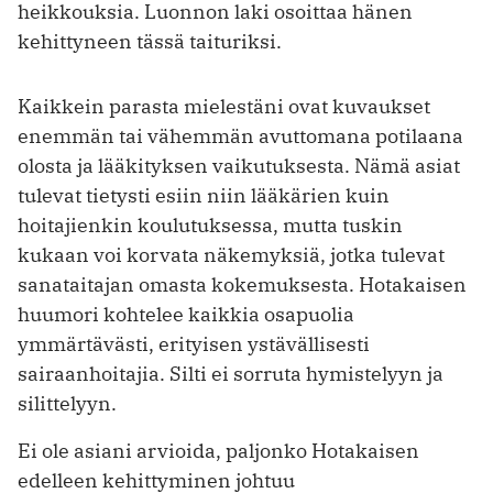
heikkouksia. Luonnon laki osoittaa hänen
kehittyneen tässä taituriksi.
Kaikkein parasta mielestäni ovat kuvaukset
enemmän tai vähemmän avuttomana potilaana
olosta ja lääkityksen vaikutuksesta. Nämä asiat
tulevat tietysti esiin niin lääkärien kuin
hoitajienkin koulutuksessa, mutta tuskin
kukaan voi korvata näkemyksiä, jotka tulevat
sanataitajan omasta kokemuksesta. Hotakaisen
huumori kohtelee kaikkia osapuolia
ymmärtävästi, erityisen ystävällisesti
sairaanhoitajia. Silti ei sorruta hymistelyyn ja
silittelyyn.
Ei ole asiani arvioida, paljonko Hotakaisen
edelleen kehittyminen johtuu