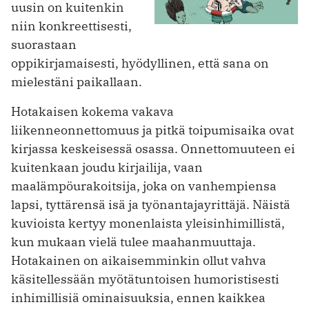
uusin on kuitenkin
niin konkreettisesti,
suorastaan
oppikirjamaisesti, hyödyllinen, että sana on
mielestäni paikallaan.
Hotakaisen kokema vakava
liikenneonnettomuus ja pitkä toipumisaika ovat
kirjassa keskeisessä osassa. Onnettomuuteen ei
kuitenkaan joudu kirjailija, vaan
maalämpöurakoitsija, joka on vanhempiensa
lapsi, tyttärensä isä ja työnantajayrittäjä. Näistä
kuvioista kertyy monenlaista yleisinhimillistä,
kun mukaan vielä tulee maahanmuuttaja.
Hotakainen on aikaisemminkin ollut vahva
käsitellessään myötätuntoisen humoristisesti
inhimillisiä ominaisuuksia, ennen kaikkea