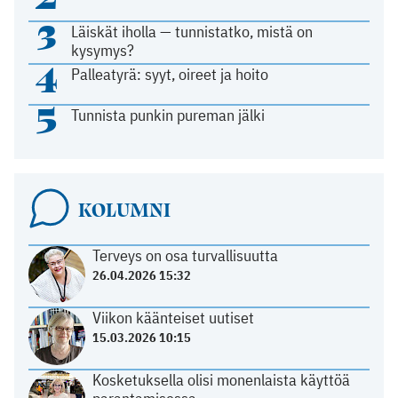
3
Läiskät iholla — tunnistatko, mistä on
kysymys?
4
Palleatyrä: syyt, oireet ja hoito
5
Tunnista punkin pureman jälki
KOLUMNI
Terveys on osa turvallisuutta
26.04.2026 15:32
Viikon käänteiset uutiset
15.03.2026 10:15
Kosketuksella olisi monenlaista käyttöä