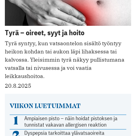
Tyrä – oireet, syyt ja hoito
Tyrä syntyy, kun vatsaontelon sisältö työntyy
heikon kohdan tai aukon läpi lihaksessa tai
kalvossa. Yleisimmin tyrä näkyy pullistumana
vatsalla tai nivusessa ja voi vaatia
leikkaushoitoa.
20.8.2025
VIIKON LUETUIMMAT
1
Ampiaisen pisto – näin hoidat pistoksen ja
tunnistat vakavan allergisen reaktion
2
Dyspepsia tarkoittaa ylävatsaoireita