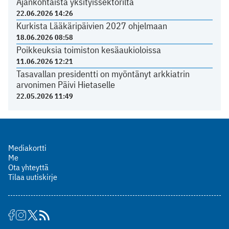
Ajankohtaista yksityissektorilta
22.06.2026 14:26
Kurkista Lääkäripäivien 2027 ohjelmaan
18.06.2026 08:58
Poikkeuksia toimiston kesäaukioloissa
11.06.2026 12:21
Tasavallan presidentti on myöntänyt arkkiatrin
arvonimen Päivi Hietaselle
22.05.2026 11:49
Mediakortti
Me
Ota yhteyttä
Tilaa uutiskirje