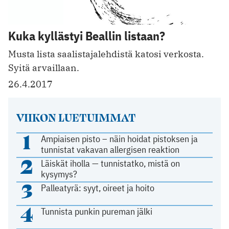
Kuka kyllästyi Beallin listaan?
Musta lista saalistajalehdistä katosi verkosta.
Syitä arvaillaan.
26.4.2017
VIIKON LUETUIMMAT
1
Ampiaisen pisto – näin hoidat pistoksen ja
tunnistat vakavan allergisen reaktion
2
Läiskät iholla — tunnistatko, mistä on
kysymys?
3
Palleatyrä: syyt, oireet ja hoito
4
Tunnista punkin pureman jälki