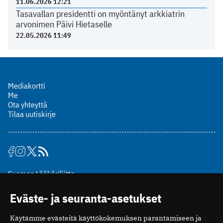
11.06.2026 12:21
Tasavallan presidentti on myöntänyt arkkiatrin
arvonimen Päivi Hietaselle
22.05.2026 11:49
Mediakortti
Me
Ota yhteyttä
Tilaa uutiskirje
Suomen Lääkäriliitto
Mäkelänkatu 2, PL 49
Eväste- ja seuranta-asetukset
00510 Helsinki
puh. (09) 393 091
Käytämme evästeitä käyttökokemuksen parantamiseen ja
toimitus@potilaanlaakarilehti.fi