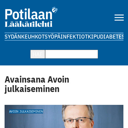
SYDÄN
KEUHKOT
SYÖPÄ
INFEKTIOT
KIPU
DIABETES
A
HAE
Avainsana Avoin
julkaiseminen
AVOIN JULKAISEMINEN