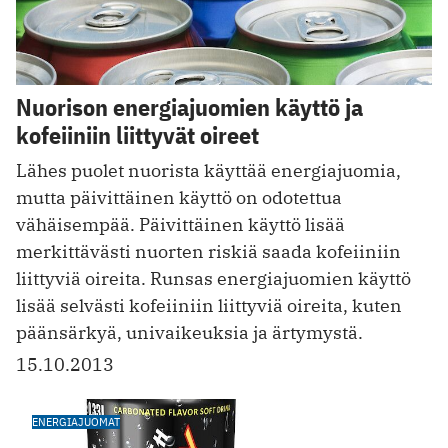
Nuorison energiajuomien käyttö ja
kofeiiniin liittyvät oireet
Lähes puolet nuorista käyttää energiajuomia,
mutta päivittäinen käyttö on odotettua
vähäisempää. Päivittäinen käyttö lisää
merkittävästi nuorten riskiä saada kofeiiniin
liittyviä oireita. Runsas energiajuomien käyttö
lisää selvästi kofeiiniin liittyviä oireita, kuten
päänsärkyä, univaikeuksia ja ärtymystä.
15.10.2013
ENERGIAJUOMAT