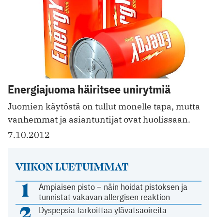
Energiajuoma häiritsee unirytmiä
Juomien käytöstä on tullut monelle tapa, mutta
vanhemmat ja asiantuntijat ovat huolissaan.
7.10.2012
VIIKON LUETUIMMAT
1
Ampiaisen pisto – näin hoidat pistoksen ja
tunnistat vakavan allergisen reaktion
2
Dyspepsia tarkoittaa ylävatsaoireita