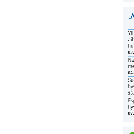
Yl
ai
hu
03
Nä
me
04
Su
hy
15
Es
hy
07