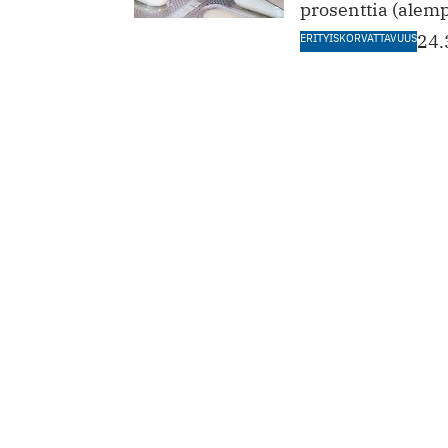
prosenttia (alemp
ERITYISKORVATTAVUUS
24.