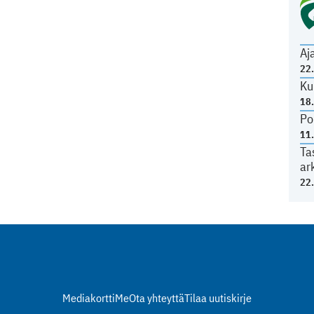
Aj
22
Ku
18
Po
11
Ta
ar
22
Mediakortti
Me
Ota yhteyttä
Tilaa uutiskirje