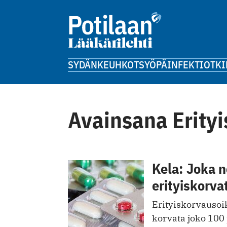
SYDÄN
KEUHKOT
SYÖPÄ
INFEKTIOT
KI
Avainsana Erity
Kela: Joka n
erityiskorva
Erityiskorvausoi
korvata joko 100 