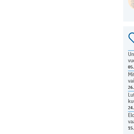
Un
vu
05
Mi
va
26
Lu
ku
24
El
va
15