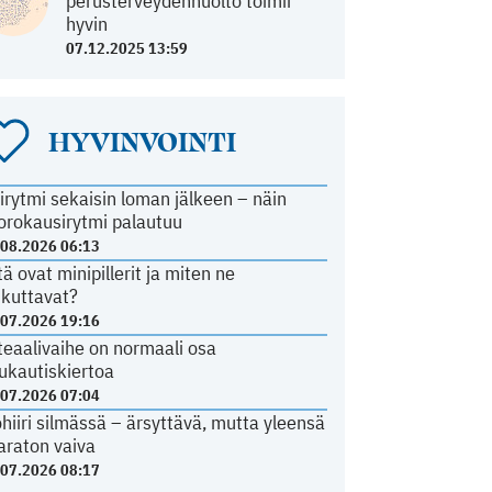
perusterveydenhuolto toimii
hyvin
07.12.2025 13:59
HYVINVOINTI
irytmi sekaisin loman jälkeen – näin
orokausirytmi palautuu
.08.2026 06:13
tä ovat minipillerit ja miten ne
ikuttavat?
.07.2026 19:16
teaalivaihe on normaali osa
ukautiskiertoa
.07.2026 07:04
ohiiri silmässä – ärsyttävä, mutta yleensä
araton vaiva
.07.2026 08:17