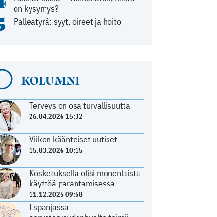
4
on kysymys?
5
Palleatyrä: syyt, oireet ja hoito
KOLUMNI
Terveys on osa turvallisuutta
26.04.2026 15:32
Viikon käänteiset uutiset
15.03.2026 10:15
Kosketuksella olisi monenlaista
käyttöä parantamisessa
11.12.2025 09:58
Espanjassa