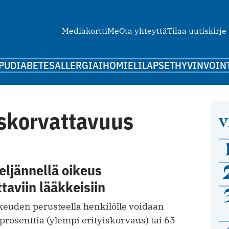
Mediakortti
Me
Ota yhteyttä
Tilaa uutiskirje
PU
DIABETES
ALLERGIA
IHO
MIELI
LAPSET
HYVINVOIN
iskorvattavuus
V
eljännellä oikeus
ttaviin lääkkeisiin
keuden perusteella henkilölle voidaan
prosenttia (ylempi erityiskorvaus) tai 65