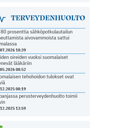
TERVEYDENHUOLTO
i 80 prosenttia sähköpotkulautailun
heuttamista aivovammoista sattui
malassa
.07.2026 10:39
iden oireiden vuoksi suomalaiset
nevät lääkäriin
.05.2026 08:52
omalaisen tehohoidon tulokset ovat
viä
.12.2025 08:19
panjassa perusterveydenhuolto toimii
vin
.12.2025 13:59