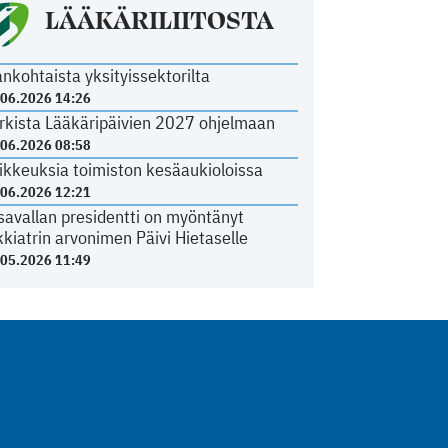
LÄÄKÄRILIITOSTA
ankohtaista yksityissektorilta
.06.2026 14:26
rkista Lääkäripäivien 2027 ohjelmaan
.06.2026 08:58
ikkeuksia toimiston kesäaukioloissa
.06.2026 12:21
savallan presidentti on myöntänyt
kkiatrin arvonimen Päivi Hietaselle
.05.2026 11:49