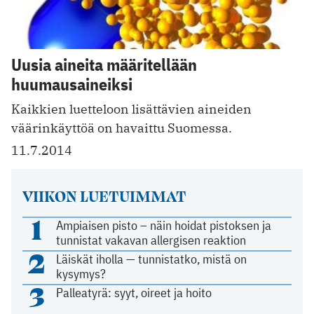
Uusia aineita määritellään
huumausaineiksi
Kaikkien luetteloon lisättävien aineiden
väärinkäyttöä on havaittu Suomessa.
11.7.2014
VIIKON LUETUIMMAT
1
Ampiaisen pisto – näin hoidat pistoksen ja
tunnistat vakavan allergisen reaktion
2
Läiskät iholla — tunnistatko, mistä on
kysymys?
3
Palleatyrä: syyt, oireet ja hoito