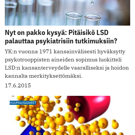
Nyt on pakko kysyä: Pitäisikö LSD
palauttaa psykiatrisiin tutkimuksiin?
YK:n vuonna 1971 kansainvälisesti hyväksytty
psykotrooppisten aineiden sopimus luokitteli
LSD:n kansanterveydelle vaaralliseksi ja hoidon
kannalta merkityksettömäksi.
17.6.2015
HUUMAUSAINEET