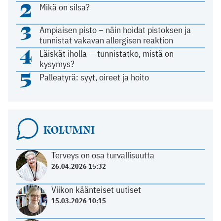
2
Mikä on silsa?
3
Ampiaisen pisto – näin hoidat pistoksen ja
tunnistat vakavan allergisen reaktion
4
Läiskät iholla — tunnistatko, mistä on
kysymys?
5
Palleatyrä: syyt, oireet ja hoito
KOLUMNI
Terveys on osa turvallisuutta
26.04.2026 15:32
Viikon käänteiset uutiset
15.03.2026 10:15