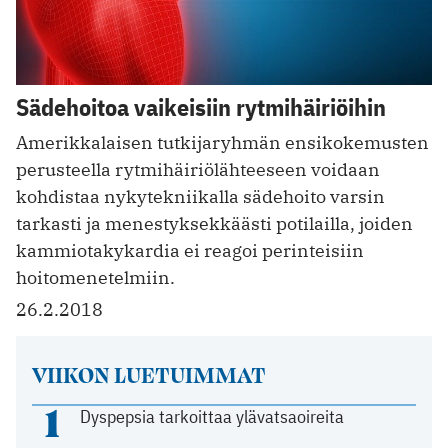
Sädehoitoa vaikeisiin rytmihäiriöihin
Amerikkalaisen tutkija­ryhmän ensikokemusten
perusteella rytmihäiriölähteeseen voidaan
kohdistaa nykytekniikalla sädehoito varsin
tarkasti ja menestyksekkäästi potilailla, joiden
kammiotakykardia ei reagoi perinteisiin
hoitomenetelmiin.
26.2.2018
VIIKON LUETUIMMAT
1
Dyspepsia tarkoittaa ylävatsaoireita