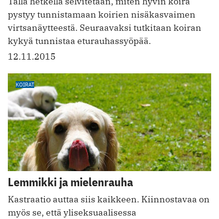
Tällä hetkellä selvitetään, miten hyvin koira
pystyy tunnistamaan koirien nisäkasvaimen
virtsanäytteestä. Seuraavaksi tutkitaan koiran
kykyä tunnistaa eturauhassyöpää.
12.11.2015
KOIRAT
Lemmikki ja mielenrauha
Kastraatio auttaa siis kaikkeen. Kiinnostavaa on
myös se, että yliseksuaalisessa