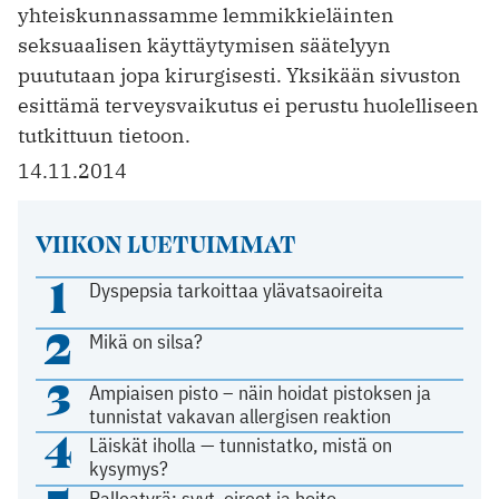
yhteiskunnassamme lemmikkieläinten
seksuaalisen käyttäytymisen säätelyyn
puututaan jopa kirurgisesti. Yksikään sivuston
esittämä terveysvaikutus ei perustu huolelliseen
tutkittuun tietoon.
14.11.2014
VIIKON LUETUIMMAT
1
Dyspepsia tarkoittaa ylävatsaoireita
2
Mikä on silsa?
3
Ampiaisen pisto – näin hoidat pistoksen ja
tunnistat vakavan allergisen reaktion
4
Läiskät iholla — tunnistatko, mistä on
kysymys?
Palleatyrä: syyt, oireet ja hoito