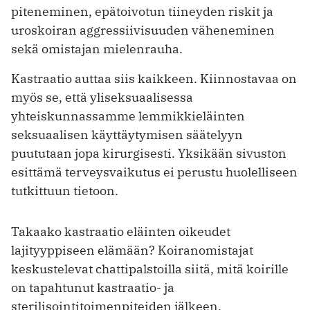
piteneminen, epätoivotun tiineyden riskit ja
uroskoiran aggressiivisuuden väheneminen
sekä omistajan mielenrauha.
Kastraatio auttaa siis kaikkeen. Kiinnostavaa on
myös se, että yliseksuaalisessa
yhteiskunnassamme lemmikkieläinten
seksuaalisen käyttäytymisen säätelyyn
puututaan jopa kirurgisesti. Yksikään sivuston
esittämä terveysvaikutus ei perustu huolelliseen
tutkittuun tietoon.
Takaako kastraatio eläinten oikeudet
lajityyppiseen elämään? Koiranomistajat
keskustelevat chattipalstoilla siitä, mitä koirille
on tapahtunut kastraatio- ja
sterilisointitoimenpiteiden jälkeen.