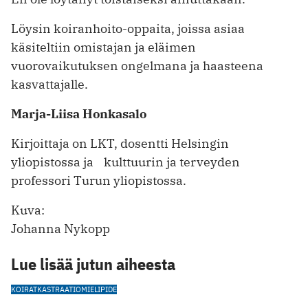
Löysin koiranhoito-oppaita, joissa asiaa
käsiteltiin omistajan ja eläimen
vuorovaikutuksen ongelmana ja haasteena
kasvattajalle.
Marja-Liisa Honkasalo
Kirjoittaja on LKT, dosentti Helsingin
yliopistossa ja kulttuurin ja terveyden
professori Turun yliopistossa.
Kuva:
Johanna Nykopp
Lue lisää jutun aiheesta
KOIRAT
KASTRAATIO
MIELIPIDE