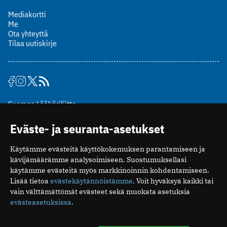
Mediakortti
Me
Ota yhteyttä
Tilaa uutiskirje
Suomen Lääkäriliitto
Mäkelänkatu 2, PL 49
Eväste- ja seuranta-asetukset
00510 Helsinki
puh. (09) 393 091
Käytämme evästeitä käyttökokemuksen parantamiseen ja
toimitus@potilaanlaakarilehti.fi
kävijämäärämme analysoimiseen. Suostumuksellasi
käytämme evästeitä myös markkinoinnin kohdentamiseen.
ISSN 2323-9476
Lisää tietoa
evästekäytännöistämme
. Voit hyväksyä kaikki tai
vain välttämättömät evästeet sekä muokata asetuksia
evästeasetuksissa
.