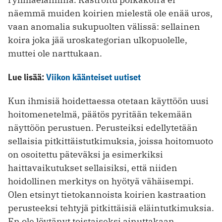
näemmä muiden koirien mielestä ole enää uros,
vaan anomalia sukupuolten välissä: sellainen
koira joka jää uroskategorian ulkopuolelle,
muttei ole narttukaan.
Lue lisää:
Viikon käänteiset uutiset
Kun ihmisiä hoidettaessa otetaan käyttöön uusi
hoitomenetelmä, päätös pyritään tekemään
näyttöön perustuen. Perusteiksi edellytetään
sellaisia pitkittäistutkimuksia, joissa hoitomuoto
on osoitettu päteväksi ja esimerkiksi
haittavaikutukset sellaisiksi, että niiden
hoidollinen merkitys on hyötyä vähäisempi.
Olen etsinyt tietokannoista koirien kastraation
perusteeksi tehtyjä pitkittäisiä eläintutkimuksia.
En ole löytänyt toistaiseksi ainuttakaan.