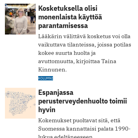
Kosketuksella olisi
monenlaista käyttöä
parantamisessa
Lääkärin välittävä kosketus voi olla
vaikuttava tilanteissa, joissa potilas
kokee suurta huolta ja
avuttomuutta, kirjoittaa Taina
Kinnunen.
KOLUMNI
Espanjassa
perusterveydenhuolto toimii
hyvin
Kokemukset puoltavat sitä, että
Suomessa kannattaisi palata 1990-
lukua edeltäneeseen