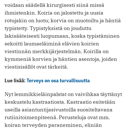
voidaan säädellä kirurgisesti siinä missä
ihmistenkin. Koiria on jalostettu ja uusia
rotujakin on luotu; korvia on muotoiltu ja häntiä
typistetty. Typistyksistä on jouduttu
lakisääteisesti luopumaan, koska typistäminen
sekoitti laumaeläiminä elävien koirien
viestinnän merkkijärjestelmän. Koirilla on
kymmeniä korvien ja häntien asentoja, joiden
viestisisällöt ovat tärkeitä.
Lue lisää:
Terveys on osa turvallisuutta
Nyt lemmikkieläinpalstat on vaivihkaa täyttänyt
keskustelu kastraatiosta. Kastraatio esitetään
useilla asiantuntijasivustoilla suositeltavana
rutiinitoimenpiteenä. Perusteluja ovat mm.
koiran terveyden paraneminen, eliniän