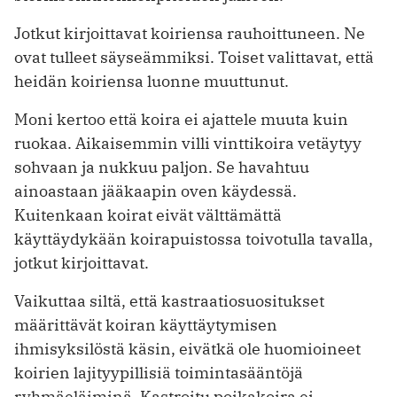
Jotkut kirjoittavat koiriensa rauhoittuneen. Ne
ovat tulleet säyseämmiksi. Toiset valittavat, että
heidän koiriensa luonne muuttunut.
Moni kertoo että koira ei ajattele muuta kuin
ruokaa. Aikaisemmin villi vinttikoira vetäytyy
sohvaan ja nukkuu paljon. Se havahtuu
ainoastaan jääkaapin oven käydessä.
Kuitenkaan koirat eivät välttämättä
käyttäydykään koirapuistossa toivotulla tavalla,
jotkut kirjoittavat.
Vaikuttaa siltä, että kastraatiosuositukset
määrittävät koiran käyttäytymisen
ihmisyksilöstä käsin, eivätkä ole huomioineet
koirien lajityypillisiä toimintasääntöjä
ryhmäeläiminä. Kastroitu poikakoira ei