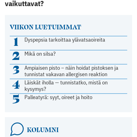
vaikuttavat?
VIIKON LUETUIMMAT
1
Dyspepsia tarkoittaa ylävatsaoireita
2
Mikä on silsa?
3
Ampiaisen pisto – näin hoidat pistoksen ja
tunnistat vakavan allergisen reaktion
4
Läiskät iholla — tunnistatko, mistä on
kysymys?
5
Palleatyrä: syyt, oireet ja hoito
KOLUMNI