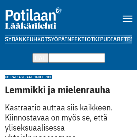
SYDÄN
KEUHKOT
SYÖPÄ
INFEKTIOT
KIPU
DIABETES
A
HAE
KOIRAT
KASTRAATIO
MIELIPIDE
Lemmikki ja mielenrauha
Kastraatio auttaa siis kaikkeen.
Kiinnostavaa on myös se, että
yliseksuaalisessa