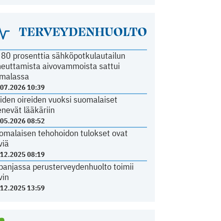
TERVEYDENHUOLTO
i 80 prosenttia sähköpotkulautailun
heuttamista aivovammoista sattui
malassa
.07.2026 10:39
iden oireiden vuoksi suomalaiset
nevät lääkäriin
.05.2026 08:52
omalaisen tehohoidon tulokset ovat
viä
.12.2025 08:19
panjassa perusterveydenhuolto toimii
vin
.12.2025 13:59