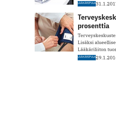
LÄÄKÄRIPULA
31.1.201
Terveyskesku
prosenttia
Terveyskeskusten
Lisäksi alueellise
Lääkäriliiton tuor
LÄÄKÄRIPULA
29.1.201