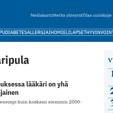
Mediakortti
Me
Ota yhteyttä
Tilaa uutiskirje
PU
DIABETES
ALLERGIA
IHO
MIELI
LAPSET
HYVINVOIN
ripula
V
uksessa lääkäri on yhä
jainen
pienempi kuin koskaan aiemmin 2000-