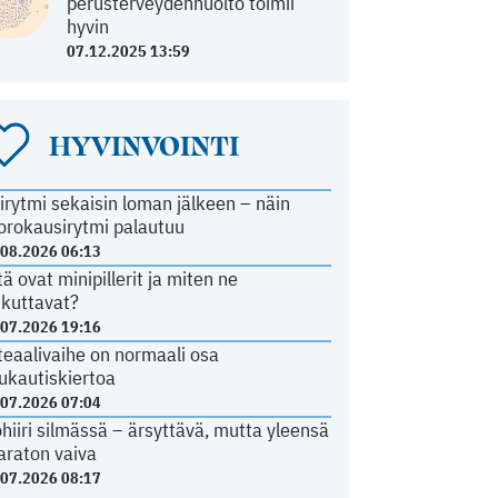
perusterveydenhuolto toimii
hyvin
07.12.2025 13:59
HYVINVOINTI
irytmi sekaisin loman jälkeen – näin
orokausirytmi palautuu
.08.2026 06:13
tä ovat minipillerit ja miten ne
ikuttavat?
.07.2026 19:16
teaalivaihe on normaali osa
ukautiskiertoa
.07.2026 07:04
ohiiri silmässä – ärsyttävä, mutta yleensä
araton vaiva
.07.2026 08:17