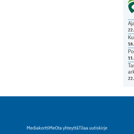
Aj
22
Ku
18
Po
11
Ta
ar
22
Mediakortti
Me
Ota yhteyttä
Tilaa uutiskirje