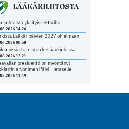
LÄÄKÄRILIITOSTA
ankohtaista yksityissektorilta
.06.2026 14:26
rkista Lääkäripäivien 2027 ohjelmaan
.06.2026 08:58
ikkeuksia toimiston kesäaukioloissa
.06.2026 12:21
savallan presidentti on myöntänyt
kkiatrin arvonimen Päivi Hietaselle
.05.2026 11:49