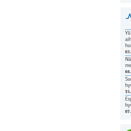
Yl
ai
hu
03
Nä
me
04
Su
hy
15
Es
hy
07