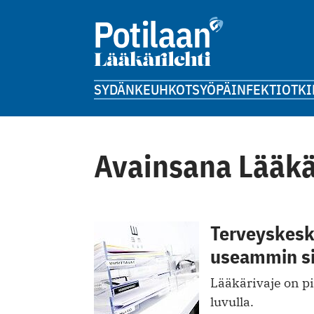
SYDÄN
KEUHKOT
SYÖPÄ
INFEKTIOT
KI
Avainsana Lääkä
Terveyskesk
useammin si
Lääkärivaje on 
luvulla.