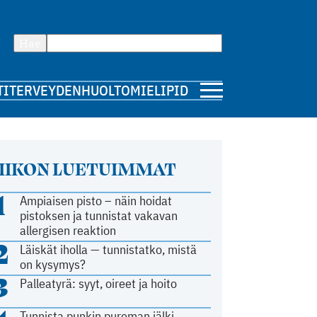
Hae
TI
TERVEYDENHUOLTO
MIELIPIDE
IIKON LUETUIMMAT
1
Ampiaisen pisto – näin hoidat
pistoksen ja tunnistat vakavan
allergisen reaktion
2
Läiskät iholla — tunnistatko, mistä
on kysymys?
3
Palleatyrä: syyt, oireet ja hoito
Tunnista punkin pureman jälki