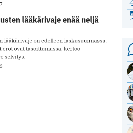
7
sten lääkärivaje enää neljä
 lääkärivaje on edelleen laskusuunnassa.
t erot ovat tasoittumassa, kertoo
e selvitys.
6