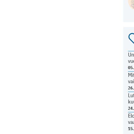
Un
vu
05
Mi
va
26
Lu
ku
24
El
va
15