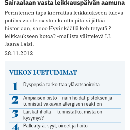
Sairaalaan vasta leikkauspäivän aamuna
Perinteinen tapa kierrättää leikkaukseen tuleva
potilas vuodeosaston kautta pitäisi jättää
historiaan, sanoo Hyvinkäällä kehitetystä ?
leikkaukseen kotoa? -mallista väittelevä LL
Jaana Laisi.
28.11.2012
VIIKON LUETUIMMAT
1
Dyspepsia tarkoittaa ylävatsaoireita
2
Ampiaisen pisto – näin hoidat pistoksen ja
tunnistat vakavan allergisen reaktion
3
Läiskät iholla — tunnistatko, mistä on
kysymys?
4
Palleatyrä: syyt, oireet ja hoito