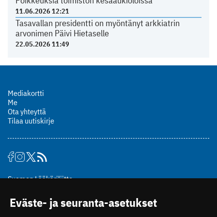
Poikkeuksia toimiston kesäaukioloissa
11.06.2026 12:21
Tasavallan presidentti on myöntänyt arkkiatrin
arvonimen Päivi Hietaselle
22.05.2026 11:49
Mediakortti
Me
Ota yhteyttä
Tilaa uutiskirje
Suomen Lääkäriliitto
Mäkelänkatu 2, PL 49
Eväste- ja seuranta-asetukset
00510 Helsinki
puh. (09) 393 091