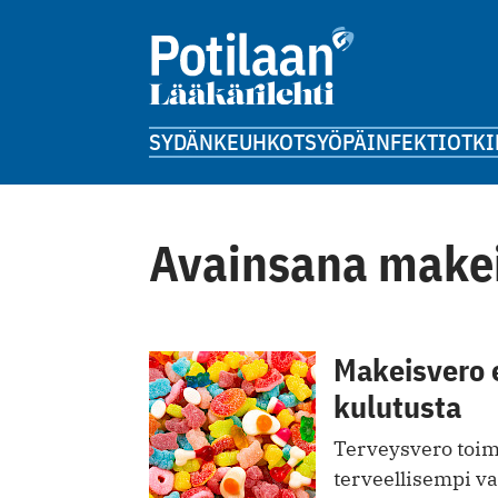
SYDÄN
KEUHKOT
SYÖPÄ
INFEKTIOT
KI
Avainsana make
Makeisvero 
kulutusta
Terveysvero toimi
terveellisempi va