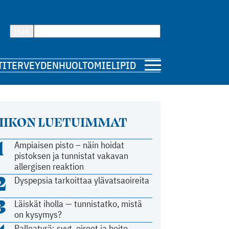
Hae
TI
TERVEYDENHUOLTO
MIELIPIDE
IIKON LUETUIMMAT
1
Ampiaisen pisto – näin hoidat
pistoksen ja tunnistat vakavan
allergisen reaktion
2
Dyspepsia tarkoittaa ylävatsaoireita
3
Läiskät iholla — tunnistatko, mistä
on kysymys?
Palleatyrä: syyt, oireet ja hoito