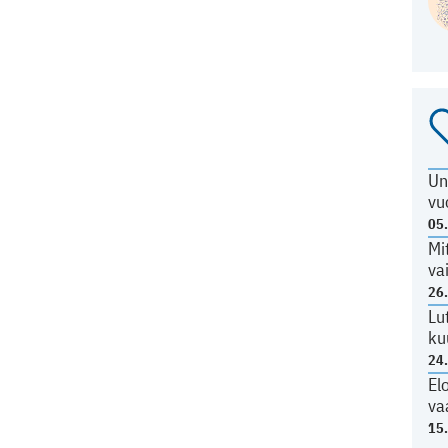
Un
vu
05
Mi
va
26
Lu
ku
24
El
va
15