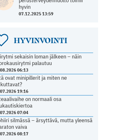
perusterveydenhuolto toimii
hyvin
07.12.2025 13:59
HYVINVOINTI
irytmi sekaisin loman jälkeen – näin
orokausirytmi palautuu
.08.2026 06:13
tä ovat minipillerit ja miten ne
ikuttavat?
.07.2026 19:16
teaalivaihe on normaali osa
ukautiskiertoa
.07.2026 07:04
ohiiri silmässä – ärsyttävä, mutta yleensä
araton vaiva
.07.2026 08:17