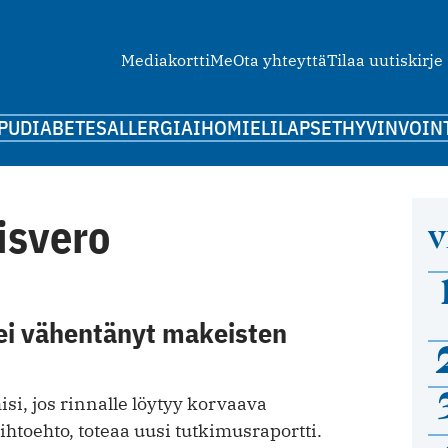
Mediakortti
Me
Ota yhteyttä
Tilaa uutiskirje
PU
DIABETES
ALLERGIA
IHO
MIELI
LAPSET
HYVINVOIN
isvero
V
ei vähentänyt makeisten
si, jos rinnalle löytyy korvaava
ihtoehto, toteaa uusi tutkimusraportti.