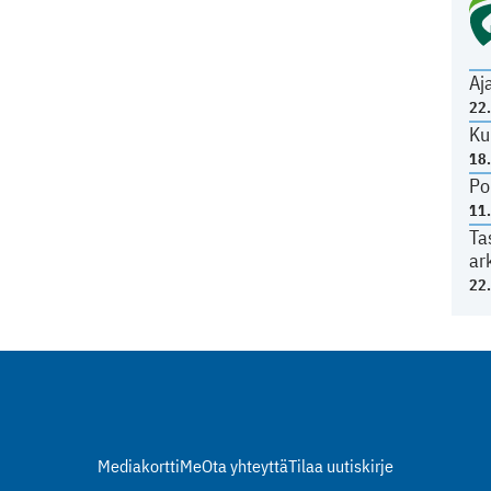
Aj
22
Ku
18
Po
11
Ta
ar
22
Mediakortti
Me
Ota yhteyttä
Tilaa uutiskirje