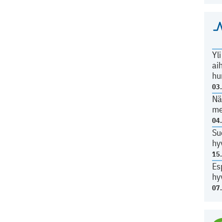
Yl
ai
hu
03
Nä
me
04
Su
hy
15
Es
hy
07