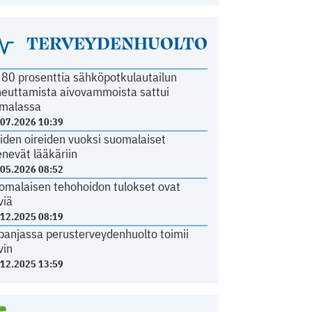
TERVEYDENHUOLTO
i 80 prosenttia sähköpotkulautailun
heuttamista aivovammoista sattui
malassa
.07.2026 10:39
iden oireiden vuoksi suomalaiset
nevät lääkäriin
.05.2026 08:52
omalaisen tehohoidon tulokset ovat
viä
.12.2025 08:19
panjassa perusterveydenhuolto toimii
vin
.12.2025 13:59