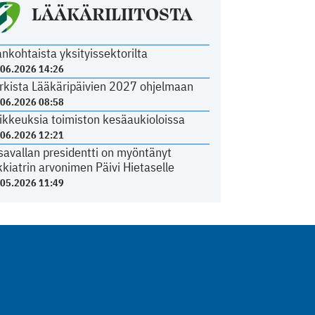
LÄÄKÄRILIITOSTA
ankohtaista yksityissektorilta
.06.2026 14:26
rkista Lääkäripäivien 2027 ohjelmaan
.06.2026 08:58
ikkeuksia toimiston kesäaukioloissa
.06.2026 12:21
savallan presidentti on myöntänyt
kkiatrin arvonimen Päivi Hietaselle
.05.2026 11:49