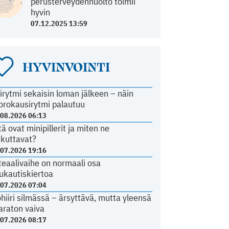
perusterveydenhuolto toimii
hyvin
07.12.2025 13:59
HYVINVOINTI
irytmi sekaisin loman jälkeen – näin
orokausirytmi palautuu
.08.2026 06:13
tä ovat minipillerit ja miten ne
ikuttavat?
.07.2026 19:16
teaalivaihe on normaali osa
ukautiskiertoa
.07.2026 07:04
ohiiri silmässä – ärsyttävä, mutta yleensä
araton vaiva
.07.2026 08:17