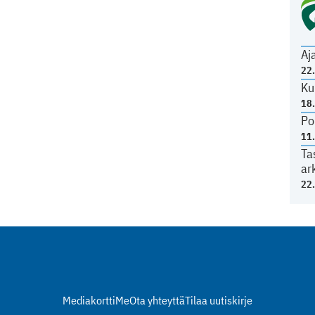
Aj
22
Ku
18
Po
11
Ta
ar
22
Mediakortti
Me
Ota yhteyttä
Tilaa uutiskirje