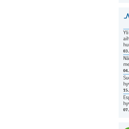
Yl
ai
hu
03
Nä
me
04
Su
hy
15
Es
hy
07