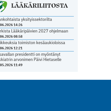
LÄÄKÄRILIITOSTA
ankohtaista yksityissektorilta
.06.2026 14:26
rkista Lääkäripäivien 2027 ohjelmaan
.06.2026 08:58
ikkeuksia toimiston kesäaukioloissa
.06.2026 12:21
savallan presidentti on myöntänyt
kkiatrin arvonimen Päivi Hietaselle
.05.2026 11:49