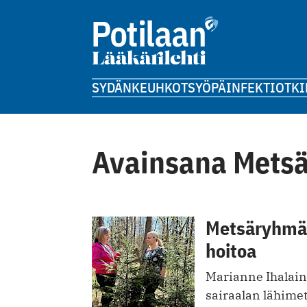
SYDÄN
KEUHKOT
SYÖPÄ
INFEKTIOT
KI
Avainsana Mets
Metsäryhmät
hoitoa
Marianne Ihalain
sairaalan lähime