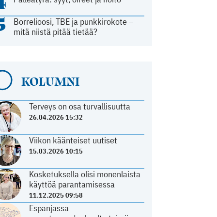
4
5
Borrelioosi, TBE ja punkkirokote –
mitä niistä pitää tietää?
KOLUMNI
Terveys on osa turvallisuutta
26.04.2026 15:32
Viikon käänteiset uutiset
15.03.2026 10:15
Kosketuksella olisi monenlaista
käyttöä parantamisessa
11.12.2025 09:58
Espanjassa