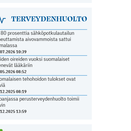
TERVEYDENHUOLTO
i 80 prosenttia sähköpotkulautailun
heuttamista aivovammoista sattui
malassa
.07.2026 10:39
iden oireiden vuoksi suomalaiset
nevät lääkäriin
.05.2026 08:52
omalaisen tehohoidon tulokset ovat
viä
.12.2025 08:19
panjassa perusterveydenhuolto toimii
vin
.12.2025 13:59