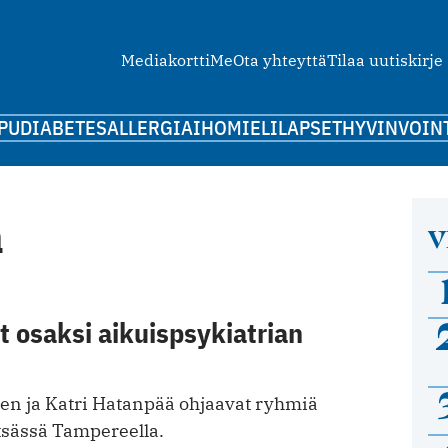
Mediakortti
Me
Ota yhteyttä
Tilaa uutiskirje
PU
DIABETES
ALLERGIA
IHO
MIELI
LAPSET
HYVINVOIN
ä
V
 osaksi aikuispsykiatrian
en ja Katri Hatanpää ohjaavat ryhmiä
tsässä Tampereella.