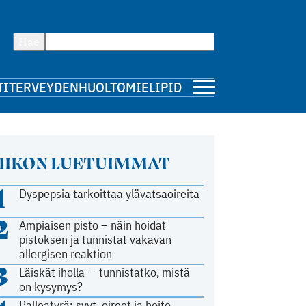
Hae
TI
TERVEYDENHUOLTO
MIELIPIDE
IIKON LUETUIMMAT
1
Dyspepsia tarkoittaa ylävatsaoireita
2
Ampiaisen pisto – näin hoidat
pistoksen ja tunnistat vakavan
allergisen reaktion
3
Läiskät iholla — tunnistatko, mistä
on kysymys?
Palleatyrä: syyt, oireet ja hoito