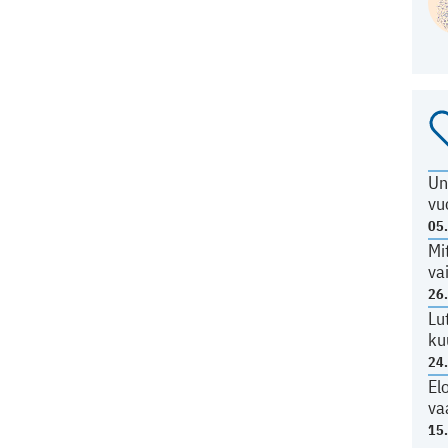
Un
vu
05
Mi
va
26
Lu
ku
24
El
va
15