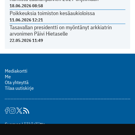
18.06.2026 08:58
Poikkeuksia toimiston kesäaukioloissa
11.06.2026 12:21
Tasavallan presidentti on myöntänyt arkkiatrin
arvonimen Päivi Hietaselle
22.05.2026 11:49
Mediakortti
Me
Ota yhteyttä
Tilaa uutiskirje
Suomen Lääkäriliitto
Mäkelänkatu 2, PL 49