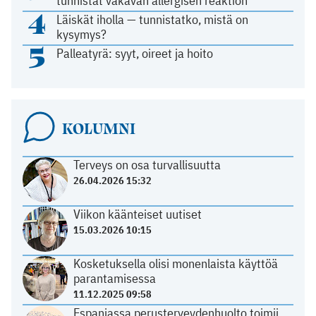
tunnistat vakavan allergisen reaktion
4
Läiskät iholla — tunnistatko, mistä on
kysymys?
5
Palleatyrä: syyt, oireet ja hoito
KOLUMNI
Terveys on osa turvallisuutta
26.04.2026 15:32
Viikon käänteiset uutiset
15.03.2026 10:15
Kosketuksella olisi monenlaista käyttöä
parantamisessa
11.12.2025 09:58
Espanjassa perusterveydenhuolto toimii