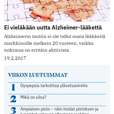
Ei vieläkään uutta Alzheimer-lääkettä
Alzheimerin tautiin ei ole tullut uusia lääkkeitä
markkinoille melkein 20 vuoteen, vaikka
tutkimus on erittäin aktiivista.
19.2.2017
VIIKON LUETUIMMAT
1
Dyspepsia tarkoittaa ylävatsaoireita
2
Mikä on silsa?
3
Ampiaisen pisto – näin hoidat pistoksen ja