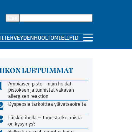
Hae
TI
TERVEYDENHUOLTO
MIELIPIDE
IIKON LUETUIMMAT
1
Ampiaisen pisto – näin hoidat
pistoksen ja tunnistat vakavan
allergisen reaktion
2
Dyspepsia tarkoittaa ylävatsaoireita
3
Läiskät iholla — tunnistatko, mistä
on kysymys?
Palleatyrä: syyt, oireet ja hoito