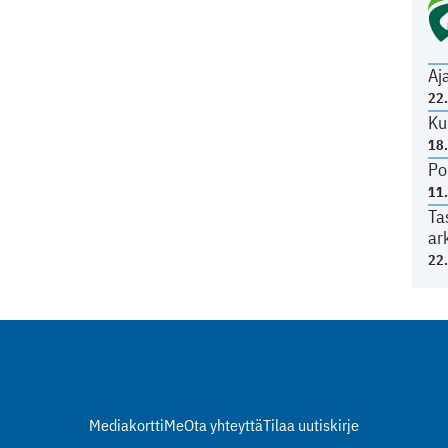
Aj
22
Ku
18
Po
11
Ta
ar
22
Mediakortti
Me
Ota yhteyttä
Tilaa uutiskirje