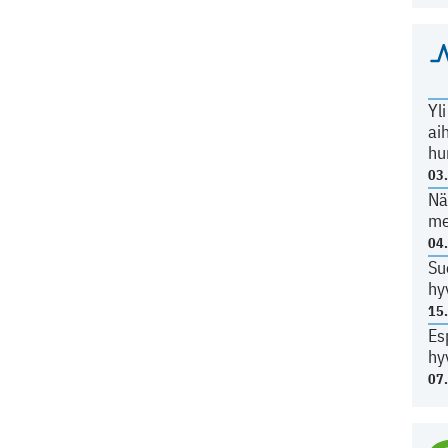
Yl
ai
hu
03
Nä
me
04
Su
hy
15
Es
hy
07