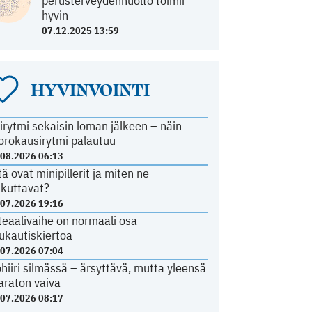
perusterveydenhuolto toimii
hyvin
07.12.2025 13:59
HYVINVOINTI
irytmi sekaisin loman jälkeen – näin
orokausirytmi palautuu
.08.2026 06:13
tä ovat minipillerit ja miten ne
ikuttavat?
.07.2026 19:16
teaalivaihe on normaali osa
ukautiskiertoa
.07.2026 07:04
ohiiri silmässä – ärsyttävä, mutta yleensä
araton vaiva
.07.2026 08:17