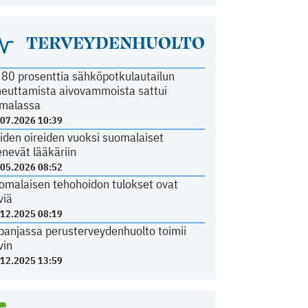
TERVEYDENHUOLTO
i 80 prosenttia sähköpotkulautailun
heuttamista aivovammoista sattui
malassa
.07.2026 10:39
iden oireiden vuoksi suomalaiset
nevät lääkäriin
.05.2026 08:52
omalaisen tehohoidon tulokset ovat
viä
.12.2025 08:19
panjassa perusterveydenhuolto toimii
vin
.12.2025 13:59