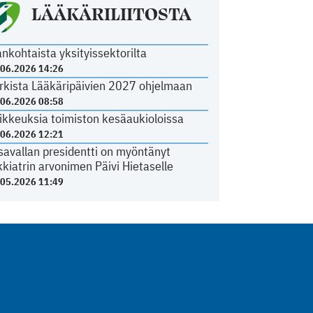
LÄÄKÄRILIITOSTA
ankohtaista yksityissektorilta
.06.2026 14:26
rkista Lääkäripäivien 2027 ohjelmaan
.06.2026 08:58
ikkeuksia toimiston kesäaukioloissa
.06.2026 12:21
savallan presidentti on myöntänyt
kkiatrin arvonimen Päivi Hietaselle
.05.2026 11:49