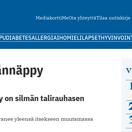
Mediakortti
Me
Ota yhteyttä
Tilaa uutiskirje
PU
DIABETES
ALLERGIA
IHO
MIELI
LAPSET
HYVINVOIN
ännäppy
V
 on silmän talirauhasen
anee yleensä itsekseen muutamassa