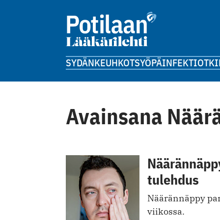
SYDÄN
KEUHKOT
SYÖPÄ
INFEKTIOT
KI
Avainsana Näär
Näärännäppy
tulehdus
Näärännäppy par
viikossa.