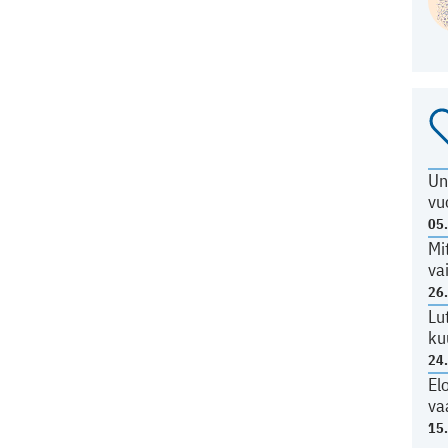
Un
vu
05
Mi
va
26
Lu
ku
24
El
va
15