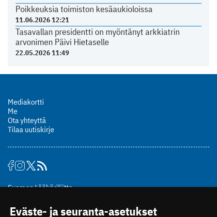
Poikkeuksia toimiston kesäaukioloissa
11.06.2026 12:21
Tasavallan presidentti on myöntänyt arkkiatrin
arvonimen Päivi Hietaselle
22.05.2026 11:49
Mediakortti
Me
Ota yhteyttä
Tilaa uutiskirje
Suomen Lääkäriliitto
Mäkelänkatu 2, PL 49
Eväste- ja seuranta-asetukset
00510 Helsinki