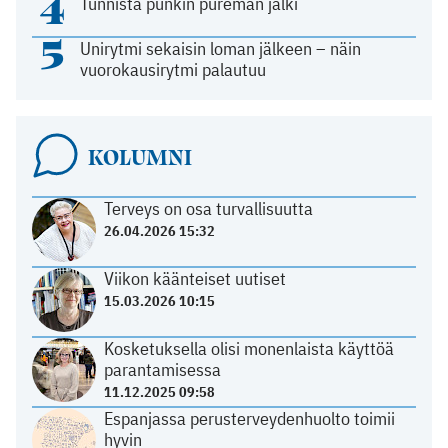
4
Tunnista punkin pureman jälki
5
Unirytmi sekaisin loman jälkeen – näin
vuorokausirytmi palautuu
KOLUMNI
Terveys on osa turvallisuutta
26.04.2026 15:32
Viikon käänteiset uutiset
15.03.2026 10:15
Kosketuksella olisi monenlaista käyttöä
parantamisessa
11.12.2025 09:58
Espanjassa perusterveydenhuolto toimii
hyvin