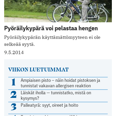
Pyöräilykypärä voi pelastaa hengen
Pyöräilykypärän käyttämättömyyteen ei ole
selkeää syytä.
9.5.2014
VIIKON LUETUIMMAT
1
Ampiaisen pisto – näin hoidat pistoksen ja
tunnistat vakavan allergisen reaktion
2
Läiskät iholla — tunnistatko, mistä on
kysymys?
3
Palleatyrä: syyt, oireet ja hoito