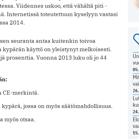
essa. Viidennes uskoo, että vähältä piti -
ä. Internetissä toteutettuun kyselyyn vastasi
ssa 2014.
sen seuranta antaa kuitenkin toivoa
 kypärän käyttö on yleistynyt melkoisesti.
Un
ä prosenttia. Vuonna 2013 luku oli jo 44
vu
05
Mi
än:
va
26
on CE-merkintä.
Lu
ku
 kypärä, jossa on myös säätömahdollisuus.
24
El
aa myös otsaa.
va
15