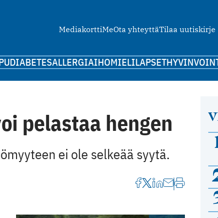
Mediakortti
Me
Ota yhteyttä
Tilaa uutiskirje
PU
DIABETES
ALLERGIA
IHO
MIELI
LAPSET
HYVINVOIN
V
voi pelastaa hengen
ömyyteen ei ole selkeää syytä.