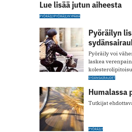
Lue lisää jutun aiheesta
PYÖRÄILY
PYÖRÄILYKYPÄRÄ
Pyöräilyn li
sydänsairau
Pyöräily voi vähe
laskea verenpain
kolesterolipitois
SYDÄNSAIRAUDET
Humalassa py
Tutkijat ehdottav
PYÖRÄILY