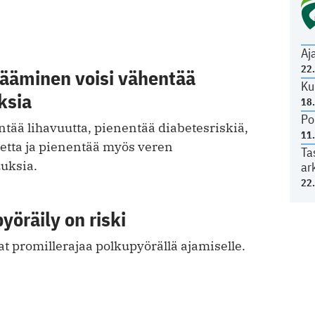
Aj
22
sääminen voisi vähentää
Ku
ksia
18
Po
ntää lihavuutta, pienentää diabetesriskiä,
11
etta ja pienentää myös veren
Ta
uuksia.
ar
22
öräily on riski
at promillerajaa polkupyörällä ajamiselle.