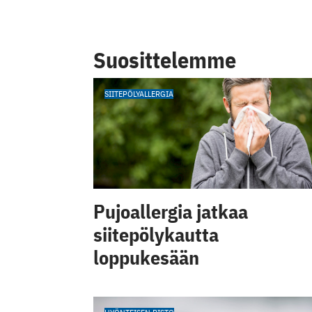
Suosittelemme
SIITEPÖLYALLERGIA
Pujoallergia jatkaa
siitepölykautta
loppukesään