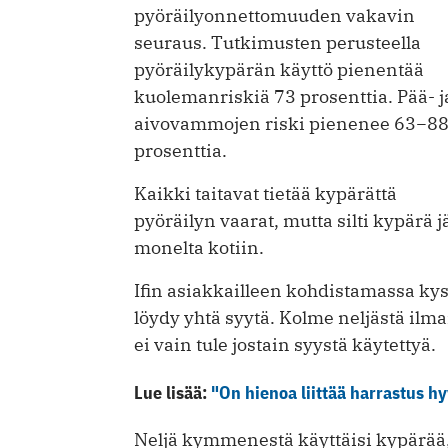
pyöräilyonnettomuuden vakavin
seuraus. Tutkimusten perusteella
pyöräilykypärän käyttö pienentää
kuolemanriskiä 73 prosenttia. Pää- j
aivovammojen riski pienenee 63−8
prosenttia.
Kaikki taitavat tietää kypärättä
pyöräilyn vaarat, mutta silti kypärä j
monelta kotiin.
Ifin asiakkailleen kohdistamassa kys
löydy yhtä syytä. Kolme neljästä ilm
ei vain tule jostain syystä käytettyä.
Lue lisää:
"On hienoa liittää harrastus 
Neljä kymmenestä käyttäisi kypärää, 