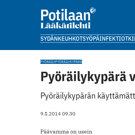
SYDÄN
KEUHKOT
SYÖPÄ
INFEKTIOT
KI
PYÖRÄILY
PYÖRÄILYKYPÄRÄ
Pyöräilykypärä 
Pyöräilykypärän käyttämätt
9.5.2014 09.30
Päävamma on usein