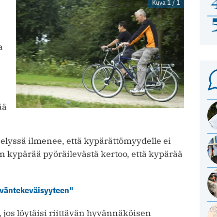
Kuva 1 / 1
a
8
ää
elyssä ilmenee, että kypärättömyydelle ei
an kypärää pyöräilevästä kertoo, että kypärää
hyväntekeväisyyteen"
jos löytäisi riittävän hyvännäköisen