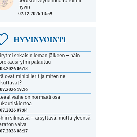
perusterveydenhuolto toimii
hyvin
07.12.2025 13:59
HYVINVOINTI
irytmi sekaisin loman jälkeen – näin
orokausirytmi palautuu
.08.2026 06:13
tä ovat minipillerit ja miten ne
ikuttavat?
.07.2026 19:16
teaalivaihe on normaali osa
ukautiskiertoa
.07.2026 07:04
ohiiri silmässä – ärsyttävä, mutta yleensä
araton vaiva
.07.2026 08:17