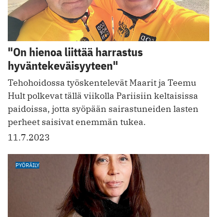
"On hienoa liittää harrastus
hyväntekeväisyyteen"
Tehohoidossa työskentelevät Maarit ja Teemu
Hult polkevat tällä viikolla Pariisiin keltaisissa
paidoissa, jotta syöpään sairastuneiden lasten
perheet saisivat enemmän tukea.
11.7.2023
PYÖRÄILY