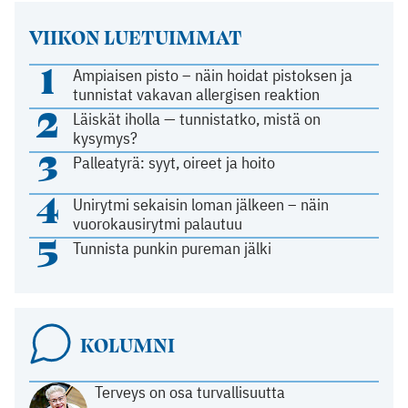
VIIKON LUETUIMMAT
1
Ampiaisen pisto – näin hoidat pistoksen ja
tunnistat vakavan allergisen reaktion
2
Läiskät iholla — tunnistatko, mistä on
kysymys?
3
Palleatyrä: syyt, oireet ja hoito
4
Unirytmi sekaisin loman jälkeen – näin
vuorokausirytmi palautuu
5
Tunnista punkin pureman jälki
KOLUMNI
Terveys on osa turvallisuutta