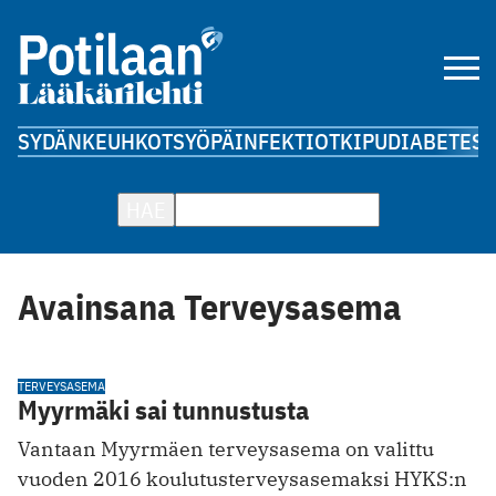
SYDÄN
KEUHKOT
SYÖPÄ
INFEKTIOT
KIPU
DIABETES
A
HAE
Avainsana Terveysasema
TERVEYSASEMA
Myyrmäki sai tunnustusta
Vantaan Myyrmäen terveysasema on valittu
vuoden 2016 koulutusterveysasemaksi HYKS:n