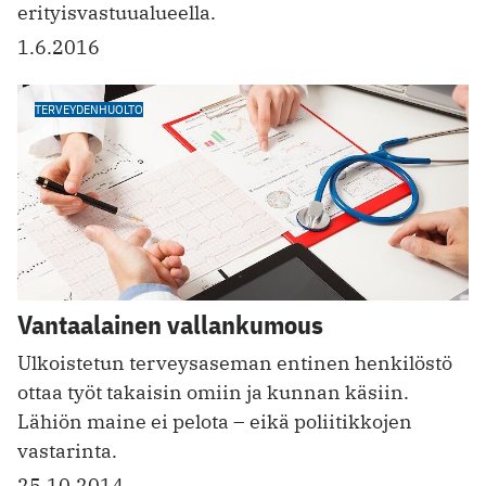
erityisvastuualueella.
1.6.2016
TERVEYDENHUOLTO
Vantaalainen vallankumous
Ulkoistetun terveysaseman entinen henkilöstö
ottaa työt takaisin omiin ja kunnan käsiin.
Lähiön maine ei pelota – eikä poliitikkojen
vastarinta.
25.10.2014