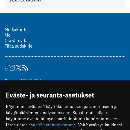
22.05.2026 11:49
Mediakortti
Me
Ota yhteyttä
Tilaa uutiskirje
Suomen Lääkäriliitto
Mäkelänkatu 2, PL 49
Eväste- ja seuranta-asetukset
00510 Helsinki
puh. (09) 393 091
Käytämme evästeitä käyttökokemuksen parantamiseen ja
toimitus@potilaanlaakarilehti.fi
kävijämäärämme analysoimiseen. Suostumuksellasi
käytämme evästeitä myös markkinoinnin kohdentamiseen.
ISSN 2323-9476
Lisää tietoa
evästekäytännöistämme
. Voit hyväksyä kaikki tai