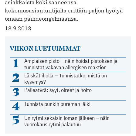
asiakkaista koki saaneensa
kokemusasiantuntijalta erittäin paljon hyötyä
omaan päihdeongelmaansa.
18.9.2013
VIIKON LUETUIMMAT
1
Ampiaisen pisto – näin hoidat pistoksen ja
tunnistat vakavan allergisen reaktion
2
Läiskät iholla — tunnistatko, mistä on
kysymys?
3
Palleatyrä: syyt, oireet ja hoito
4
Tunnista punkin pureman jälki
5
Unirytmi sekaisin loman jälkeen – näin
vuorokausirytmi palautuu