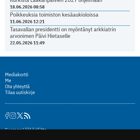
18.06.2026 08:58
Poikkeuksia toimiston kesäaukioloissa
11.06.2026 12:21
Tasavallan presidentti on myöntänyt arkkiatrin
arvonimen Päivi Hietaselle
22.05.2026 11:49
Mediakortti
Me
Ota yhteyttä
Tilaa uutiskirje
Suomen Lääkäriliitto
Mäkelänkatu 2, PL 49