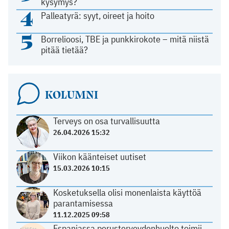
kysymys?
4
Palleatyrä: syyt, oireet ja hoito
5
Borrelioosi, TBE ja punkkirokote – mitä niistä
pitää tietää?
KOLUMNI
Terveys on osa turvallisuutta
26.04.2026 15:32
Viikon käänteiset uutiset
15.03.2026 10:15
Kosketuksella olisi monenlaista käyttöä
parantamisessa
11.12.2025 09:58
Espanjassa perusterveydenhuolto toimii