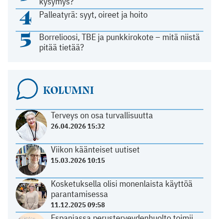
kysymys?
4
Palleatyrä: syyt, oireet ja hoito
5
Borrelioosi, TBE ja punkkirokote – mitä niistä
pitää tietää?
KOLUMNI
Terveys on osa turvallisuutta
26.04.2026 15:32
Viikon käänteiset uutiset
15.03.2026 10:15
Kosketuksella olisi monenlaista käyttöä
parantamisessa
11.12.2025 09:58
Espanjassa perusterveydenhuolto toimii