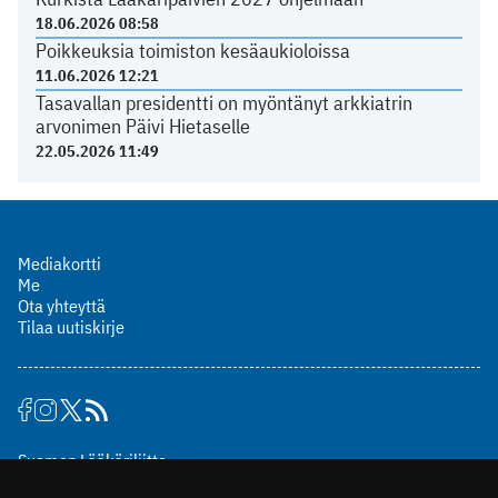
18.06.2026 08:58
Poikkeuksia toimiston kesäaukioloissa
11.06.2026 12:21
Tasavallan presidentti on myöntänyt arkkiatrin
arvonimen Päivi Hietaselle
22.05.2026 11:49
Mediakortti
Me
Ota yhteyttä
Tilaa uutiskirje
Suomen Lääkäriliitto
Mäkelänkatu 2, PL 49