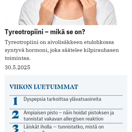
Tyreotropiini – mikä se on?
Tyreotropiini on aivolisäkkeen etulohkossa
syntyvä hormoni, joka säätelee kilpirauhasen
toimintaa.
30.5.2025
VIIKON LUETUIMMAT
1
Dyspepsia tarkoittaa ylävatsaoireita
2
Ampiaisen pisto – näin hoidat pistoksen ja
tunnistat vakavan allergisen reaktion
3
Läiskät iholla — tunnistatko, mistä on