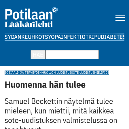
SYDÄN
KEUHKOT
SYÖPÄ
INFEKTIOT
KIPU
DIABETES
A
HAE
SOSIAALI- JA TERVEYDENHUOLLON UUDISTUS
SOTE-UUDISTUS
MIELIPIDE
Huomenna hän tulee
Samuel Beckettin näytelmä tulee
mieleen, kun miettii, mitä kaikkea
sote-uudistuksen valmistelussa on