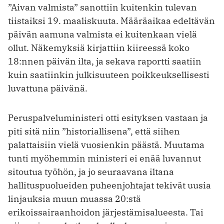
”Aivan valmista” sanottiin kuitenkin tulevan
tiistaiksi 19. maaliskuuta. Määräaikaa edeltävän
päivän aamuna valmista ei kuitenkaan vielä
ollut. Näkemyksiä kirjattiin kiireessä koko
18:nnen päivän ilta, ja sekava raportti saatiin
kuin saatiinkin julkisuuteen poikkeuksellisesti
luvattuna päivänä.
Peruspalveluministeri otti esityksen vastaan ja
piti sitä niin ”historiallisena”, että siihen
palattaisiin vielä vuosienkin päästä. Muutama
tunti myöhemmin ministeri ei enää luvannut
sitoutua työhön, ja jo seuraavana iltana
hallituspuolueiden puheenjohtajat tekivät uusia
lin­jauksia muun muassa 20:stä
erikoissairaanhoidon järjestämisalueesta. Tai