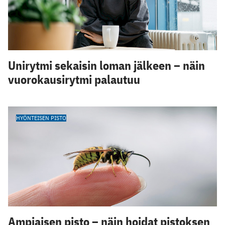
Unirytmi sekaisin loman jälkeen – näin
vuorokausirytmi palautuu
HYÖNTEISEN PISTO
Ampiaisen pisto – näin hoidat pistoksen