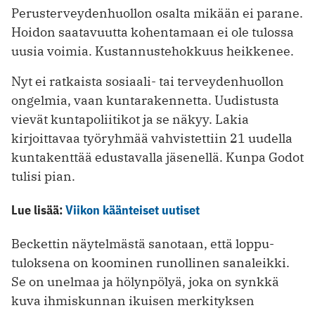
Perusterveydenhuollon osalta mikään ei parane.
Hoidon saatavuutta kohentamaan ei ole tulossa
uusia voimia. Kustannus­tehokkuus heikkenee.
Nyt ei ratkaista sosiaali- tai terveydenhuollon
ongelmia, vaan kuntarakennetta. Uudistusta
vievät kuntapoliitikot ja se näkyy. Lakia
kirjoittavaa työryhmää vahvistettiin 21 uudella
kuntakenttää edustavalla jäsenellä. Kunpa Godot
tulisi pian.
Lue lisää:
Viikon käänteiset uutiset
Beckettin näytelmästä sanotaan, että loppu­
tuloksena on koominen runollinen sanaleikki.
Se on unelmaa ja hölynpölyä, joka on synkkä
kuva ihmiskunnan ikuisen merkityksen