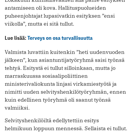
antamiseen oli kova. Hallituspuolueiden
puheenjohtajat lupasivatkin esityksen ”ensi
viikolla”, mutta ei sitä tullut.
Lue lisää:
Terveys on osa turvallisuutta
Valmista luvattiin kuitenkin ”heti uudenvuoden
jälkeen”, kun asiantuntijatyöryhmä saisi työnsä
tehtyä. Esitystä ei tullut silloinkaan, mutta jo
marraskuussa sosiaalipoliittinen
ministerivaliokunta linjasi virkamiestyötä ja
nimitti ­uuden selvityshenkilötyöryhmän, ennen
kuin edellinen työryhmä oli saanut työnsä
valmiiksi.
Selvityshenkilöiltä edellytettiin esitys
helmikuun loppuun mennessä. Sellaista ei tullut.