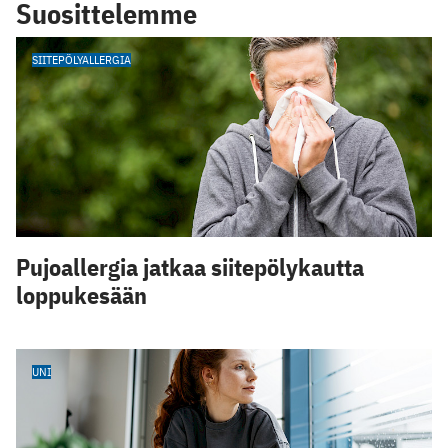
Suosittelemme
SIITEPÖLYALLERGIA
Pujoallergia jatkaa siitepölykautta
loppukesään
UNI