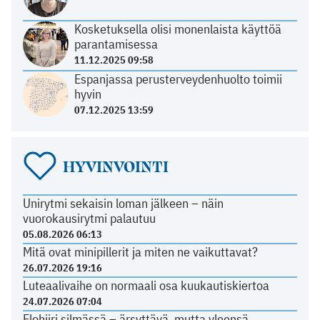
Kosketuksella olisi monenlaista käyttöä
parantamisessa
11.12.2025 09:58
Espanjassa perusterveydenhuolto toimii
hyvin
07.12.2025 13:59
HYVINVOINTI
Unirytmi sekaisin loman jälkeen – näin
vuorokausirytmi palautuu
05.08.2026 06:13
Mitä ovat minipillerit ja miten ne vaikuttavat?
26.07.2026 19:16
Luteaalivaihe on normaali osa kuukautiskiertoa
24.07.2026 07:04
Elohiiri silmässä – ärsyttävä, mutta yleensä