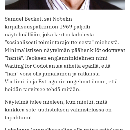
Samuel Beckett sai Nobelin
kirjallisuuspalkinnon 1969 paljolti
näytelmällään, joka kertoo kahdesta
”sosiaalisesti toimintarajoitteisesta” miehestä.
Minimalistisen näytelmän päähenkilöt odottavat
”häntä”. Teoksen englanninkielinen nimi
Waiting for Godot antaa aihetta epäillä, että
”hän” voisi olla jumalainen ja ratkaista
Vladimirin ja Estragonin ongelmat ilman, että
heidän tarvitsee tehdä mitään.
Näytelmä tulee mieleen, kun miettii, mitä
kaikkea sote-uudistuksen valmistelussa on
tapahtunut.
Lokakuun kunnallisvaalien alla paine esityksen