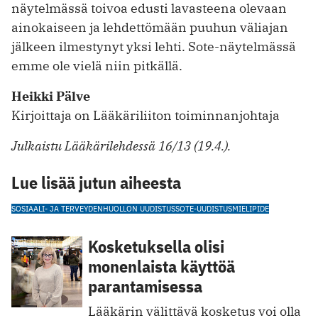
näytelmässä toivoa edusti lavasteena olevaan
ainokaiseen ja lehdettömään puuhun väliajan
jälkeen ilmestynyt yksi lehti. Sote-näytelmässä
emme ole vielä niin pitkällä.
Heikki Pälve
Kirjoittaja on Lääkäriliiton toiminnanjohtaja
Julkaistu Lääkärilehdessä 16/13 (19.4.).
Lue lisää jutun aiheesta
SOSIAALI- JA TERVEYDENHUOLLON UUDISTUS
SOTE-UUDISTUS
MIELIPIDE
Kosketuksella olisi
monenlaista käyttöä
parantamisessa
Lääkärin välittävä kosketus voi olla