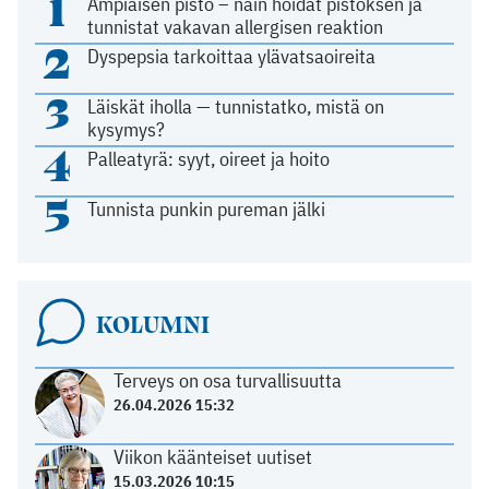
1
Ampiaisen pisto – näin hoidat pistoksen ja
tunnistat vakavan allergisen reaktion
2
Dyspepsia tarkoittaa ylävatsaoireita
3
Läiskät iholla — tunnistatko, mistä on
kysymys?
4
Palleatyrä: syyt, oireet ja hoito
5
Tunnista punkin pureman jälki
KOLUMNI
Terveys on osa turvallisuutta
26.04.2026 15:32
Viikon käänteiset uutiset
15.03.2026 10:15