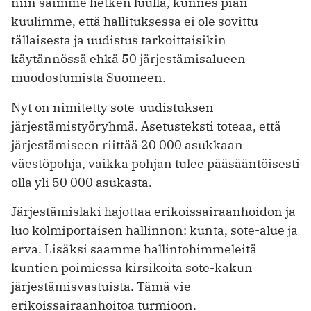
niin saimme hetken luulla, kunnes pian
kuulimme, että hallituksessa ei ole sovittu
tällaisesta ja uudistus tarkoittaisikin
käytännössä ehkä 50 järjestämis­alueen
muodostumista Suomeen.
Nyt on nimitetty sote-uudistuksen
järjestämistyöryhmä. Asetusteksti toteaa, että
järjestämiseen riittää 20 000 asukkaan
väestöpohja, vaikka pohjan tulee pääsääntöisesti
olla yli 50 000 asukasta.
Järjestämislaki hajottaa erikoissairaanhoidon ja
luo kolmiportaisen hallinnon: kunta, sote-alue ja
erva. Lisäksi saamme hallintohimmeleitä
kuntien poimiessa kirsikoita sote-kakun
järjestämisvastuista. Tämä vie
erikoissairaanhoitoa turmioon.