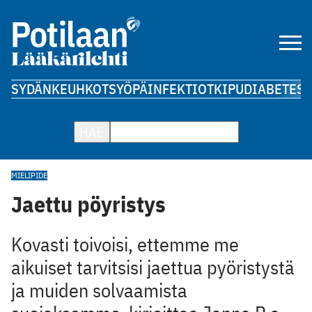
SYDÄN
KEUHKOT
SYÖPÄ
INFEKTIOT
KIPU
DIABETES
A
HAE
MIELIPIDE
Jaettu pöyristys
Kovasti toivoisi, ettemme me
aikuiset tarvitsisi jaettua pyöristystä
ja muiden solvaamista