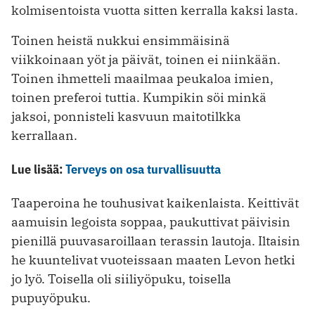
kolmisentoista vuotta sitten kerralla kaksi lasta.
Toinen heistä nukkui ensimmäisinä
viikkoinaan yöt ja päivät, toinen ei niinkään.
Toinen ihmetteli maailmaa peukaloa imien,
toinen preferoi tuttia. Kumpikin söi minkä
jaksoi, ponnisteli kasvuun maitotilkka
kerrallaan.
Lue lisää:
Terveys on osa turvallisuutta
Taaperoina he touhusivat kaikenlaista. Keittivät
aamuisin legoista soppaa, paukuttivat päivisin
pienillä puuvasaroillaan terassin lautoja. Iltaisin
he kuuntelivat vuoteissaan maaten Levon hetki
jo lyö. Toisella oli siiliyöpuku, toisella
pupuyöpuku.