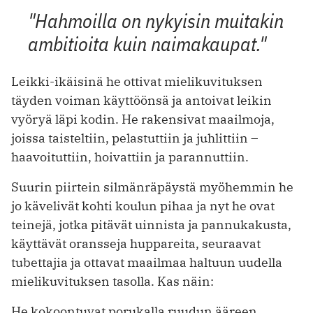
"Hahmoilla on nykyisin muitakin
ambitioita kuin naimakaupat."
Leikki-ikäisinä he ottivat mielikuvituksen
täyden voiman käyttöönsä ja antoivat leikin
vyöryä läpi kodin. He rakensivat maailmoja,
joissa taisteltiin, pelastuttiin ja juhlittiin –
haavoituttiin, hoivattiin ja parannuttiin.
Suurin piirtein silmänräpäystä myöhemmin he
jo kävelivät kohti koulun pihaa ja nyt he ovat
teinejä, jotka pitävät uinnista ja pannukakusta,
käyttävät oransseja huppareita, seuraavat
tubettajia ja ottavat maailmaa haltuun uudella
mielikuvituksen tasolla. Kas näin:
He kokoontuvat porukalla ruudun ääreen,