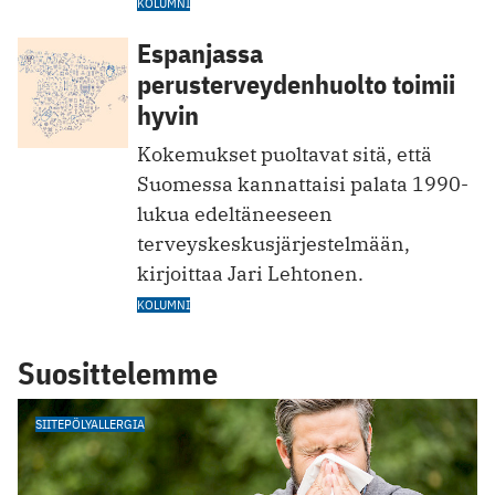
KOLUMNI
Espanjassa
perusterveydenhuolto toimii
hyvin
Kokemukset puoltavat sitä, että
Suomessa kannattaisi palata 1990-
lukua edeltäneeseen
terveyskeskusjärjestelmään,
kirjoittaa Jari Lehtonen.
KOLUMNI
Suosittelemme
SIITEPÖLYALLERGIA