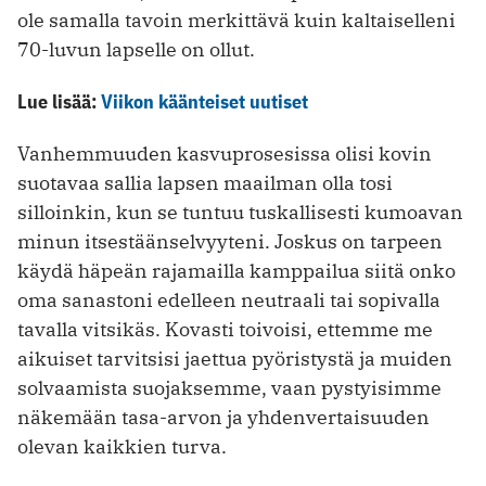
ole samalla tavoin merkittävä kuin kaltaiselleni
70-luvun lapselle on ollut.
Lue lisää:
Viikon käänteiset uutiset
Vanhemmuuden kasvuprosesissa olisi kovin
suotavaa sallia lapsen maailman olla tosi
silloinkin, kun se tuntuu tuskallisesti kumoavan
minun itsestäänselvyyteni. Joskus on tarpeen
käydä häpeän rajamailla kamppailua siitä onko
oma sanastoni edelleen neutraali tai sopivalla
tavalla vitsikäs. Kovasti toivoisi, ettemme me
aikuiset tarvitsisi jaettua pyöristystä ja muiden
solvaamista suojaksemme, vaan pystyisimme
näkemään tasa-arvon ja yhdenvertaisuuden
olevan kaikkien turva.