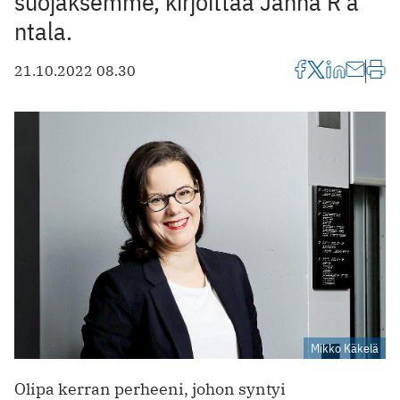
suojaksemme, kirjoittaa Janna R a
ntala.
21.10.2022 08.30
Mikko Käkelä
Olipa kerran perheeni, johon syntyi