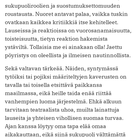
sukupuoliroolien ja suostumuksettomuuden
roustausta. Nuoret antavat palaa, vaikka tuskin
ovatkaan kaikkea kritiikkiä itse kehitelleet.
Lauseissa ja reaktioissa on vuorosanamaisuutta,
toisteisuutta, tietyn reaktion hakemista
ystäviltä. Tollaisia me ei ainakaan olla! Jaettu
pöyristys on oleellista ja ilmeisen nautinnollista.
Sekä valtavan tärkeää. Näiden, syntymässä
tytöiksi tai pojiksi määriteltyjen kaverusten on
tavalla tai toisella etsittävä paikkansa
maailmassa, eikä heille taida enää riittää
vanhempien luoma järjestelmä. Ehkä alkuun
tarvitaan teatraalista uhoa, muilta lainattuja
lauseita ja yhteisen vihollisen suomaa turvaa.
Ajan kanssa löytyy oma tapa elää omaa
aikakauttaan, eikä siinä sukupuoli välttämättä