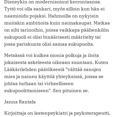
Disneykin on modernisoinut kerrontaansa.
Tyttö voi olla sankari, myös silloin kun hän ei
naamioidu pojaksi. Hahmoilla on nykyisin
muitakin ambitioita kuin naimakaupat. Matkaa
on silti tarinoihin, joissa vaikkapa päähenkilön
sukupuoli ei olisi binäärisesti määritelty tai
jossa pariskunta olisi samaa sukupuolta.
Metsässä voi kulkea monia polkuja ja iloita
jokaisesta askeleesta oikeaan suuntaan. Kuten
Lääkärilehden päätöksestä ”välttää sanojen
mies ja nainen käyttöä yhteyksissä, joissa se
johtaa turhaan tai virheelliseen
sukupuolittamiseen”. Sen pituinen se.
Janna Rantala
Kirjoittaja on lastenpsykiatri ja psykoterapeutti,