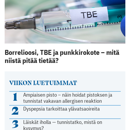
Borrelioosi, TBE ja punkkirokote – mitä
niistä pitää tietää?
VIIKON LUETUIMMAT
1
Ampiaisen pisto – näin hoidat pistoksen ja
tunnistat vakavan allergisen reaktion
2
Dyspepsia tarkoittaa ylävatsaoireita
3
Läiskät iholla — tunnistatko, mistä on
kysymys?