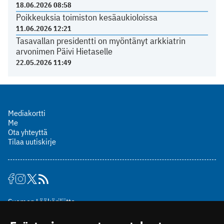
18.06.2026 08:58
Poikkeuksia toimiston kesäaukioloissa
11.06.2026 12:21
Tasavallan presidentti on myöntänyt arkkiatrin
arvonimen Päivi Hietaselle
22.05.2026 11:49
Mediakortti
Me
Ota yhteyttä
Tilaa uutiskirje
Suomen Lääkäriliitto
Mäkelänkatu 2, PL 49