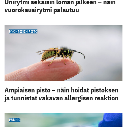
Unirytmi sekaisin loman jälkeen – näin
vuorokausirytmi palautuu
HYÖNTEISEN PISTO
Ampiaisen pisto – näin hoidat pistoksen
ja tunnistat vakavan allergisen reaktion
PUNKKI