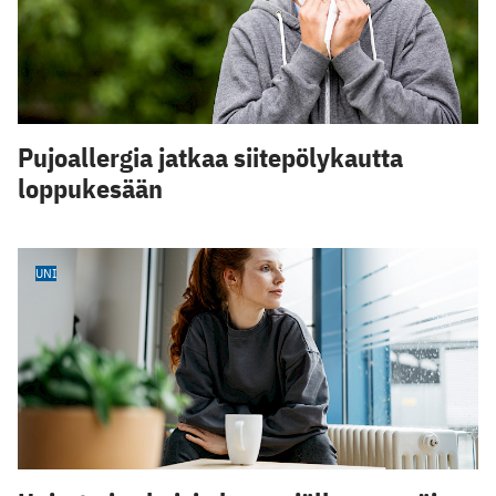
Pujoallergia jatkaa siitepölykautta
loppukesään
UNI