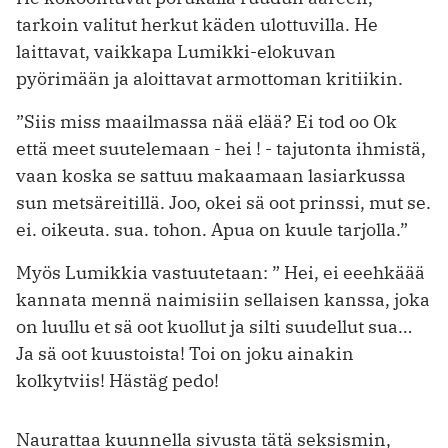
tarkoin valitut herkut käden ulottuvilla. He
laittavat, vaikkapa Lumikki-elokuvan
pyörimään ja aloittavat armottoman kritiikin.
”Siis miss maailmassa nää elää? Ei tod oo Ok
että meet suutelemaan - hei ! - tajutonta ihmistä,
vaan koska se sattuu makaamaan lasiarkussa
sun metsäreitillä. Joo, okei sä oot prinssi, mut se.
ei. oikeuta. sua. tohon. Apua on kuule tarjolla.”
Myös Lumikkia vastuutetaan: ” Hei, ei eeehkäää
kannata mennä naimisiin sellaisen kanssa, joka
on luullu et sä oot kuollut ja silti suudellut sua…
Ja sä oot kuustoista! Toi on joku ainakin
kolkytviis! Hästäg pedo!
Naurattaa kuunnella sivusta tätä seksismin,