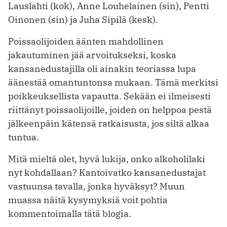
Lauslahti (kok), Anne Louhelainen (sin), Pentti
Oinonen (sin) ja Juha Sipilä (kesk).
Poissaolijoiden äänten mahdollinen
jakautuminen jää arvoitukseksi, koska
kansanedustajilla oli ainakin teoriassa lupa
äänestää omantuntonsa mukaan. Tämä merkitsi
poikkeuksellista vapautta. Sekään ei ilmeisesti
riittänyt poissaolijoille, joiden on helppoa pestä
jälkeenpäin kätensä ratkaisusta, jos siltä alkaa
tuntua.
Mitä mieltä olet, hyvä lukija, onko alkoholilaki
nyt kohdallaan? Kantoivatko kansanedustajat
vastuunsa tavalla, jonka hyväksyt? Muun
muassa näitä kysymyksiä voit pohtia
kommentoimalla tätä blogia.