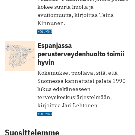
kokee suurta huolta ja
avuttomuutta, kirjoittaa Taina
Kinnunen.
KOLUMNI
Espanjassa
perusterveydenhuolto toimii
hyvin
Kokemukset puoltavat sitä, että
Suomessa kannattaisi palata 1990-
lukua edeltäneeseen
terveyskeskusjärjestelmään,
kirjoittaa Jari Lehtonen.
KOLUMNI
Suosittelemme