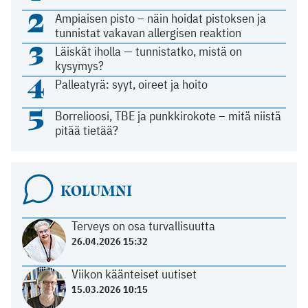
2
Ampiaisen pisto – näin hoidat pistoksen ja
tunnistat vakavan allergisen reaktion
3
Läiskät iholla — tunnistatko, mistä on
kysymys?
4
Palleatyrä: syyt, oireet ja hoito
5
Borrelioosi, TBE ja punkkirokote – mitä niistä
pitää tietää?
KOLUMNI
Terveys on osa turvallisuutta
26.04.2026 15:32
Viikon käänteiset uutiset
15.03.2026 10:15