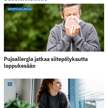
SIITEPÖLYALLERGIA
Pujoallergia jatkaa siitepölykautta
loppukesään
UNI