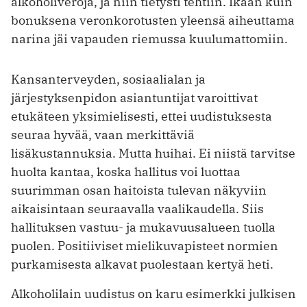
alkoholiveroja, ja niin tietysti tehtiin. Ikään kuin
bonuksena veronkorotusten yleensä aiheuttama
narina jäi vapauden riemussa kuulumattomiin.
Kansanterveyden, sosiaalialan ja
järjestyksenpidon asiantuntijat varoittivat
etukäteen yksimielisesti, ettei uudistuksesta
seuraa hyvää, vaan merkittäviä
lisäkustannuksia. Mutta huihai. Ei niistä tarvitse
huolta kantaa, koska hallitus voi luottaa
suurimman osan haitoista tulevan näkyviin
aikaisintaan seuraavalla vaalikaudella. Siis
hallituksen vastuu- ja mukavuusalueen tuolla
puolen. Positiiviset mielikuvapisteet normien
purkamisesta alkavat puolestaan kertyä heti.
Alkoholilain uudistus on karu esimerkki julkisen