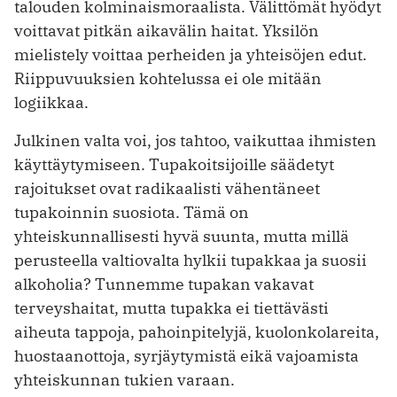
talouden kolminaismoraalista. Välittömät hyödyt
voittavat pitkän aikavälin haitat. Yksilön
mielistely voittaa perheiden ja yhteisöjen edut.
Riippuvuuksien kohtelussa ei ole mitään
logiikkaa.
Julkinen valta voi, jos tahtoo, vaikuttaa ihmisten
käyttäytymiseen. Tupakoitsijoille säädetyt
rajoitukset ovat radikaalisti vähentäneet
tupakoinnin suosiota. Tämä on
yhteiskunnallisesti hyvä suunta, mutta millä
perusteella valtiovalta hylkii tupakkaa ja suosii
alkoholia? Tunnemme tupakan vakavat
terveyshaitat, mutta tupakka ei tiettävästi
aiheuta tappoja, pahoinpitelyjä, kuolonkolareita,
huostaanottoja, syrjäytymistä eikä vajoamista
yhteiskunnan tukien varaan.