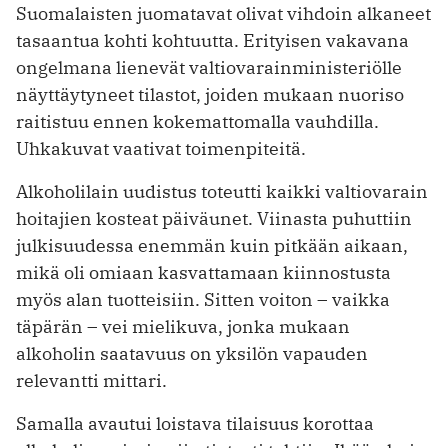
Suomalaisten juomatavat olivat vihdoin alkaneet
tasaantua kohti kohtuutta. Erityisen vakavana
ongelmana lienevät valtiovarainministeriölle
näyttäytyneet tilastot, joiden mukaan nuoriso
raitistuu ennen kokemattomalla vauhdilla.
Uhkakuvat vaativat toimenpiteitä.
Alkoholilain uudistus toteutti kaikki valtiovarain
hoitajien kosteat päiväunet. Viinasta puhuttiin
julkisuudessa enemmän kuin pitkään aikaan,
mikä oli omiaan kasvattamaan kiinnostusta
myös alan tuotteisiin. Sitten voiton – vaikka
täpärän – vei mielikuva, jonka mukaan
alkoholin saatavuus on yksilön vapauden
relevantti mittari.
Samalla avautui loistava tilaisuus korottaa