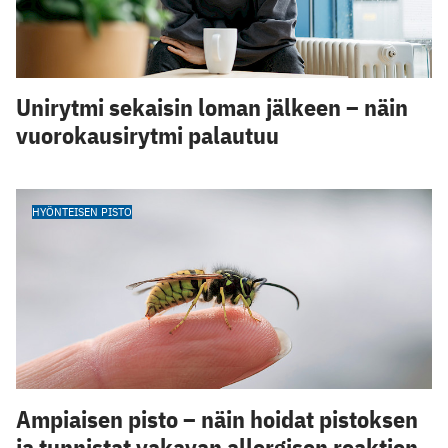
Unirytmi sekaisin loman jälkeen – näin
vuorokausirytmi palautuu
HYÖNTEISEN PISTO
Ampiaisen pisto – näin hoidat pistoksen
ja tunnistat vakavan allergisen reaktion