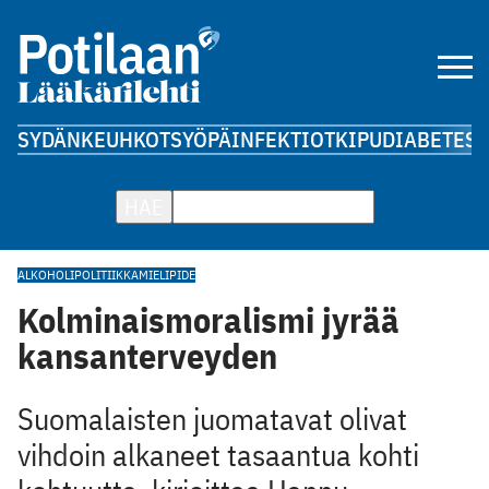
SYDÄN
KEUHKOT
SYÖPÄ
INFEKTIOT
KIPU
DIABETES
A
HAE
ALKOHOLIPOLITIIKKA
MIELIPIDE
Kolminaismoralismi jyrää
kansanterveyden
Suomalaisten juomatavat olivat
vihdoin alkaneet tasaantua kohti