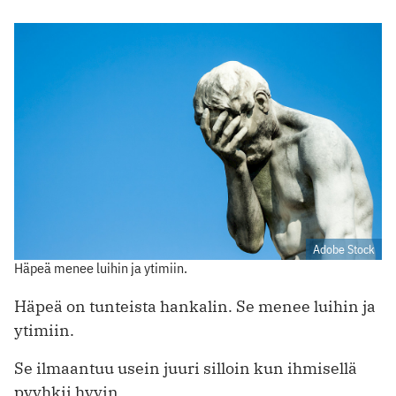
Adobe Stock
Häpeä menee luihin ja ytimiin.
Häpeä on tunteista hankalin. Se menee luihin ja
ytimiin.
Se ilmaantuu usein juuri silloin kun ihmisellä
pyyhkii hyvin.