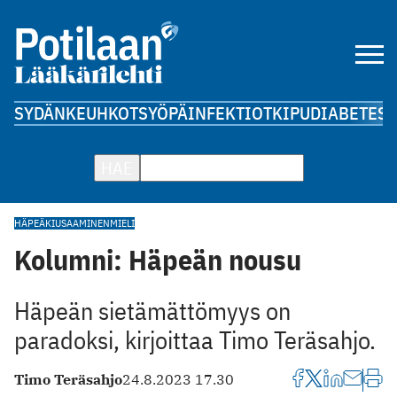
SYDÄN
KEUHKOT
SYÖPÄ
INFEKTIOT
KIPU
DIABETES
A
HAE
HÄPEÄ
KIUSAAMINEN
MIELI
Kolumni: Häpeän nousu
Häpeän sietämättömyys on
paradoksi, kirjoittaa Timo Teräsahjo.
Timo Teräsahjo
24.8.2023 17.30