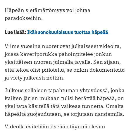
Häpeän sietämättömyys voi johtaa
paradokseihin.
Lue lisää:
Ikähuonokuuloisuus tuottaa häpeää
Viime vuosina nuoret ovat julkaisseet videoita,
joissa kaveriporukka pahoinpitelee jonkun
yksittäisen nuoren julmalla tavalla. Sen sijaan,
että tekoa olisi piiloteltu, se onkin dokumentoitu
ja viety julkeasti nettiin.
Julkeus sellaisen tapahtuman yhteydessä, jonka
kaiken järjen mukaan tulisi herättää häpeää, on
yksi tapa käsitellä tätä vaikeaa tunnetta. Omalta
häpeältä suojaudutaan, se torjutaan narsismilla.
Videolla esitetään itseään täynnä olevan