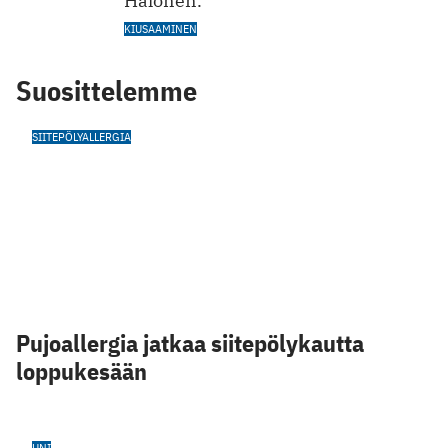
Halonen.
KIUSAAMINEN
Suosittelemme
SIITEPÖLYALLERGIA
Pujoallergia jatkaa siitepölykautta
loppukesään
UNI