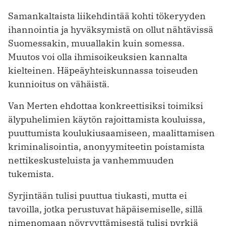
Samankaltaista liikehdintää kohti tökeryyden
ihannointia ja hyväksymistä on ollut nähtävissä
Suomessakin, muuallakin kuin somessa.
Muutos voi olla ihmisoikeuksien kannalta
kielteinen. Häpeäyhteiskunnassa toiseuden
kunnioitus on vähäistä.
Van Merten ehdottaa konkreettisiksi toimiksi
älypuhelimien käytön rajoittamista kouluissa,
puuttumista koulukiusaamiseen, maalittamisen
kriminalisointia, anonyymiteetin poistamista
nettikeskusteluista ja vanhemmuuden
tukemista.
Syrjintään tulisi puuttua tiukasti, mutta ei
tavoilla, jotka perustuvat häpäisemiselle, sillä
nimenomaan nöyryyttämisestä tulisi pyrkiä