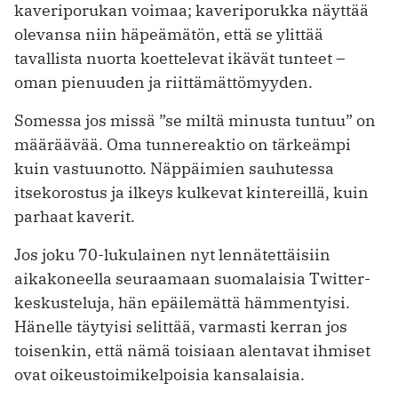
kaveriporukan voimaa; kaveriporukka näyttää
olevansa niin häpeämätön, että se ylittää
tavallista nuorta koettelevat ikävät tunteet –
oman pienuuden ja riittämättömyyden.
Somessa jos missä ”se miltä minusta tuntuu” on
määräävää. Oma tunnereaktio on tärkeämpi
kuin vastuunotto. Näppäimien sauhutessa
itsekorostus ja ilkeys kulkevat kintereillä, kuin
parhaat kaverit.
Jos joku 70-lukulainen nyt lennätettäisiin
aikakoneella seuraamaan suomalaisia Twitter-
keskusteluja, hän epäilemättä hämmentyisi.
Hänelle täytyisi selittää, varmasti kerran jos
toisenkin, että nämä toisiaan alentavat ihmiset
ovat oikeustoimikelpoisia kansalaisia.