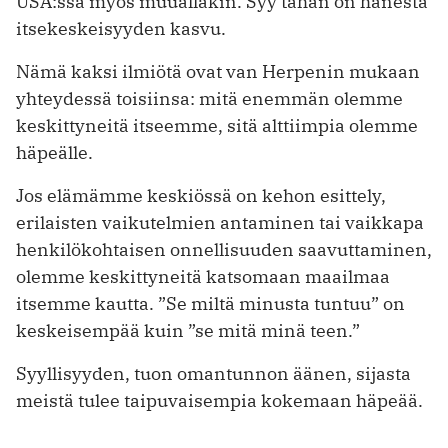
USA:ssa myös muuallakin. Syy tähän on hänestä
itsekeskeisyyden kasvu.
Nämä kaksi ilmiötä ovat van Herpenin mukaan
yhteydessä toisiinsa: mitä enemmän olemme
keskittyneitä itseemme, sitä alttiimpia olemme
häpeälle.
Jos elämämme keskiössä on kehon esittely,
erilaisten vaikutelmien antaminen tai vaikkapa
henkilökohtaisen onnellisuuden saavuttaminen,
olemme keskittyneitä katsomaan maailmaa
itsemme kautta. ”Se miltä minusta tuntuu” on
keskeisempää kuin ”se mitä minä teen.”
Syyllisyyden, tuon omantunnon äänen, sijasta
meistä tulee taipuvaisempia kokemaan häpeää.