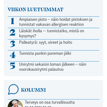
VIIKON LUETUIMMAT
1
Ampiaisen pisto – näin hoidat pistoksen ja
tunnistat vakavan allergisen reaktion
2
Läiskät iholla — tunnistatko, mistä on
kysymys?
3
Palleatyrä: syyt, oireet ja hoito
4
Tunnista punkin pureman jälki
5
Unirytmi sekaisin loman jälkeen – näin
vuorokausirytmi palautuu
KOLUMNI
Terveys on osa turvallisuutta