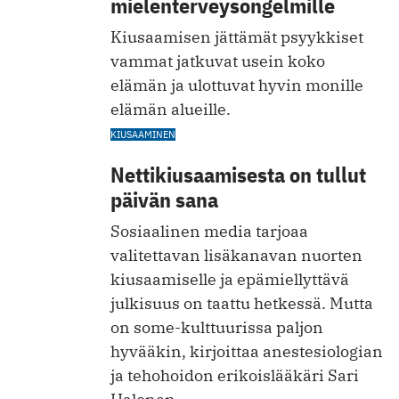
mielenterveysongelmille
Kiusaamisen jättämät psyykkiset
vammat jatkuvat usein koko
elämän ja ulottuvat hyvin monille
elämän alueille.
KIUSAAMINEN
Nettikiusaamisesta on tullut
päivän sana
Sosiaalinen media tarjoaa
valitettavan lisäkanavan nuorten
kiusaamiselle ja epämiellyttävä
julkisuus on taattu hetkessä. Mutta
on some-kulttuurissa paljon
hyvääkin, kirjoittaa anestesiologian
ja tehohoidon erikoislääkäri Sari