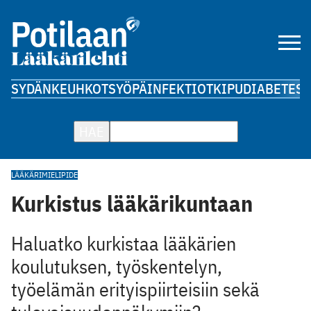
SYDÄN
KEUHKOT
SYÖPÄ
INFEKTIOT
KIPU
DIABETES
A
HAE
LÄÄKÄRI
MIELIPIDE
Kurkistus lääkärikuntaan
Haluatko kurkistaa lääkärien
koulutuksen, työskentelyn,
työelämän erityispiirteisiin sekä