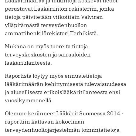
Lääkärimäärää ja tutkintoja koskevat tiedot
perustuvat Lääkäriliiton rekisteriin, jonka
tietoja päivitetään viikoittain Valviran
ylläpitämästä terveydenhuollon
ammattihenkilörekisteri Terhikistä.
Mukana on myös tuoreita tietoja
terveyskeskusten ja sairaaloiden
lääkäritilanteesta.
Raportista löytyy myös ennustetietoja
lääkärimäärän kehittymisestä tulevaisuudessa
ja alueellisesta erikoislääkäritilanteesta ensi
vuosikymmenellä.
Olemme keränneet Lääkärit Suomessa 2014 -
raporttiin kattavan kokoelman
terveydenhuoltojärjestelmän toimintatietoja