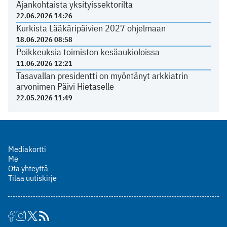
Ajankohtaista yksityissektorilta
22.06.2026 14:26
Kurkista Lääkäripäivien 2027 ohjelmaan
18.06.2026 08:58
Poikkeuksia toimiston kesäaukioloissa
11.06.2026 12:21
Tasavallan presidentti on myöntänyt arkkiatrin
arvonimen Päivi Hietaselle
22.05.2026 11:49
Mediakortti
Me
Ota yhteyttä
Tilaa uutiskirje