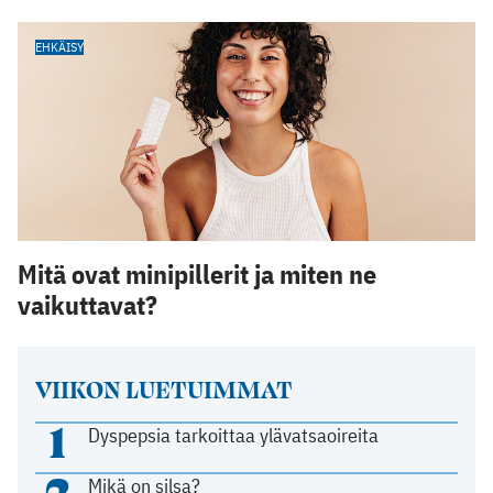
EHKÄISY
Mitä ovat minipillerit ja miten ne
vaikuttavat?
VIIKON LUETUIMMAT
1
Dyspepsia tarkoittaa ylävatsaoireita
2
Mikä on silsa?