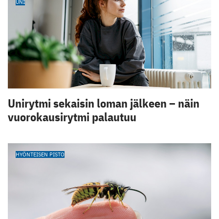
UNI
Unirytmi sekaisin loman jälkeen – näin
vuorokausirytmi palautuu
HYÖNTEISEN PISTO