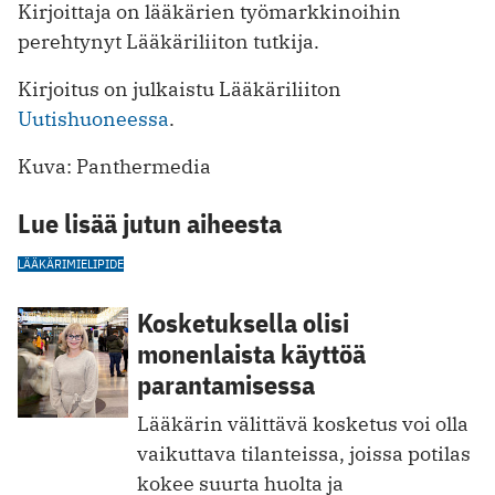
Kirjoittaja on lääkärien työmarkkinoihin
perehtynyt Lääkäriliiton tutkija.
Kirjoitus on julkaistu Lääkäriliiton
Uutishuoneessa
.
Kuva: Panthermedia
Lue lisää jutun aiheesta
LÄÄKÄRI
MIELIPIDE
Kosketuksella olisi
monenlaista käyttöä
parantamisessa
Lääkärin välittävä kosketus voi olla
vaikuttava tilanteissa, joissa potilas
kokee suurta huolta ja