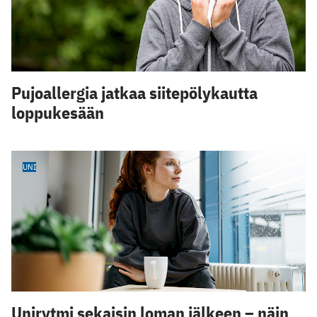
Pujoallergia jatkaa siitepölykautta
loppukesään
UNI
Unirytmi sekaisin loman jälkeen – näin