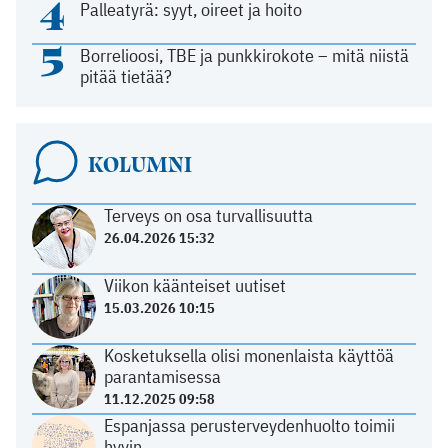
4
Palleatyrä: syyt, oireet ja hoito
5
Borrelioosi, TBE ja punkkirokote – mitä niistä
pitää tietää?
KOLUMNI
Terveys on osa turvallisuutta
26.04.2026 15:32
Viikon käänteiset uutiset
15.03.2026 10:15
Kosketuksella olisi monenlaista käyttöä
parantamisessa
11.12.2025 09:58
Espanjassa perusterveydenhuolto toimii
hyvin