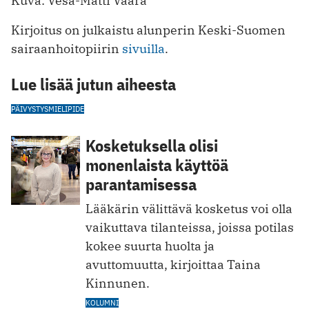
Kuva: Vesa-Matti Väärä
Kirjoitus on julkaistu alunperin Keski-Suomen
sairaanhoitopiirin
sivuilla
.
Lue lisää jutun aiheesta
PÄIVYSTYS
MIELIPIDE
Kosketuksella olisi
monenlaista käyttöä
parantamisessa
Lääkärin välittävä kosketus voi olla
vaikuttava tilanteissa, joissa potilas
kokee suurta huolta ja
avuttomuutta, kirjoittaa Taina
Kinnunen.
KOLUMNI