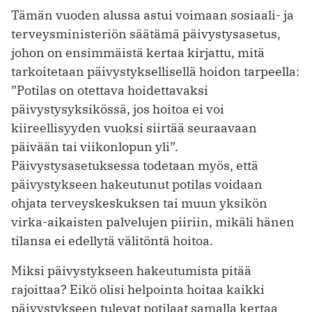
Tämän vuoden alussa astui voimaan sosiaali- ja
terveysministeriön säätämä päivystysasetus,
johon on ensimmäistä kertaa kirjattu, mitä
tarkoitetaan päivystyksellisellä hoidon tarpeella:
”Potilas on otettava hoidettavaksi
päivystysyksikössä, jos hoitoa ei voi
kiireellisyyden vuoksi siirtää seuraavaan
päivään tai viikonlopun yli”.
Päivystysasetuksessa todetaan myös, että
päivystykseen hakeutunut potilas voidaan
ohjata terveyskeskuksen tai muun yksikön
virka-aikaisten palvelujen piiriin, mikäli hänen
tilansa ei edellytä välitöntä hoitoa.
Miksi päivystykseen hakeutumista pitää
rajoittaa? Eikö olisi helpointa hoitaa kaikki
päivystykseen tulevat potilaat samalla kertaa