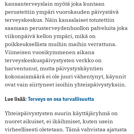
kansanterveyslain myötä joka kuntaan
perustettiin ympäri vuorokauden päivystävä
terveyskeskus. Näin kansalaiset totutettiin
saamaan perusterveydenhuollon palveluita joka
viikonpäivä kellon ympäri, mikä on
poikkeuksellista muihin maihin verrattuna.
Viimeisen vuosikymmenen aikana
terveyskeskuspäivystysten verkko on
harventunut, mutta päivystyskäyntien
kokonaismäärä ei ole juuri vähentynyt, käynnit
ovat vain siirtyneet isoihin yhteispäivystyksiin.
Lue lisää:
Terveys on osa turvallisuutta
Yhteispäivystysten suurin käyttäjäryhmä on
nuoret aikuiset, ei ikäihmiset, kuten usein
virheellisesti oletetaan. Tämä vahvistaa ajatusta