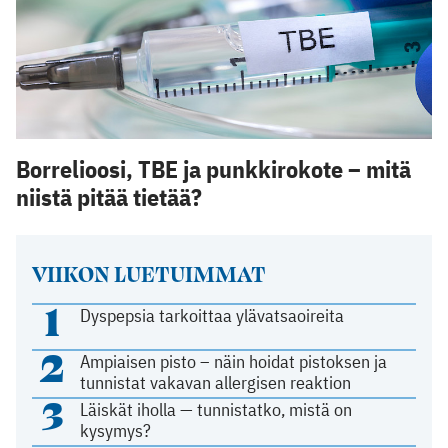
Borrelioosi, TBE ja punkkirokote – mitä
niistä pitää tietää?
VIIKON LUETUIMMAT
1
Dyspepsia tarkoittaa ylävatsaoireita
2
Ampiaisen pisto – näin hoidat pistoksen ja
tunnistat vakavan allergisen reaktion
3
Läiskät iholla — tunnistatko, mistä on
kysymys?