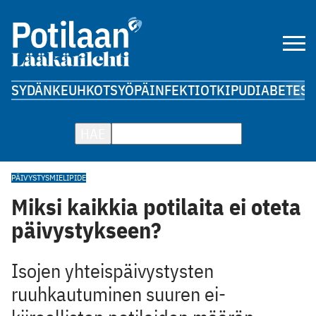
SYDÄN
KEUHKOT
SYÖPÄ
INFEKTIOT
KIPU
DIABETES
A
HAE
PÄIVYSTYS
MIELIPIDE
Miksi kaikkia potilaita ei oteta
päivystykseen?
Isojen yhteispäivystysten
ruuhkautuminen suuren ei-