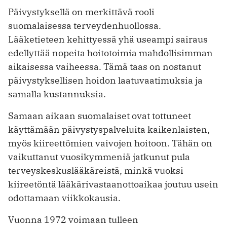
Päivystyksellä on merkittävä rooli
suomalaisessa terveydenhuollossa.
Lääketieteen kehittyessä yhä useampi sairaus
edellyttää nopeita hoitotoimia mahdollisimman
aikaisessa vaiheessa. Tämä taas on nostanut
päivystyksellisen hoidon laatuvaatimuksia ja
samalla kustannuksia.
Samaan aikaan suomalaiset ovat tottuneet
käyttämään päivystyspalveluita kaikenlaisten,
myös kiireettömien vaivojen hoitoon. Tähän on
vaikuttanut vuosikymmeniä jatkunut pula
terveyskeskuslääkäreistä, minkä vuoksi
kiireetöntä lääkärivastaanottoaikaa joutuu usein
odottamaan viikkokausia.
Vuonna 1972 voimaan tulleen