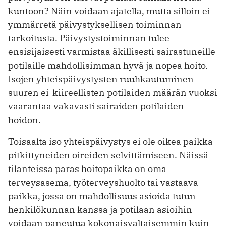
kuntoon? Näin voidaan ajatella, mutta silloin ei
ymmärretä päivystyksellisen toiminnan
tarkoitusta. Päivystystoiminnan tulee
ensisijaisesti varmistaa äkillisesti sairastuneille
potilaille mahdollisimman hyvä ja nopea hoito.
Isojen yhteispäivystysten ruuhkautuminen
suuren ei-kiireellisten potilaiden määrän vuoksi
vaarantaa vakavasti sairaiden potilaiden
hoidon.
Toisaalta iso yhteispäivystys ei ole oikea paikka
pitkittyneiden oireiden selvittämiseen. Näissä
tilanteissa paras hoitopaikka on oma
terveysasema, työterveyshuolto tai vastaava
paikka, jossa on mahdollisuus asioida tutun
henkilökunnan kanssa ja potilaan asioihin
voidaan paneutua kokonaisvaltaisemmin kuin