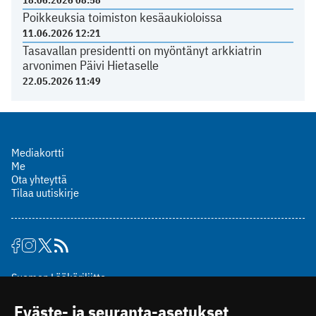
18.06.2026 08:58
Poikkeuksia toimiston kesäaukioloissa
11.06.2026 12:21
Tasavallan presidentti on myöntänyt arkkiatrin
arvonimen Päivi Hietaselle
22.05.2026 11:49
Mediakortti
Me
Ota yhteyttä
Tilaa uutiskirje
Suomen Lääkäriliitto
Mäkelänkatu 2, PL 49
Eväste- ja seuranta-asetukset
00510 Helsinki