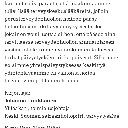
kannalta olisi parasta, että maakuntaamme
tulisi lisää terveyskeskuslääkäreitä, jolloin
perusterveydenhuollon hoitoon pääsy
helpottuisi merkittävästi nykyisestä. Jos
jokainen voisi luottaa siihen, että pääsee aina
tarvittaessa terveydenhuollon ammattilaisen
vastaanotolle kolmen vuorokauden kuluessa,
turhat päivystyskäynnit loppuisivat. Silloin me
voisimme yhteispäivystyksessä keskittyä
ydintehtäväämme eli välitöntä hoitoa
tarvitsevien potilaiden hoitoon.
Kirjoittaja:
Johanna Tuukkanen
Ylilääkäri, toimialuejohtaja
Keski-Suomen sairaanhoitopiiri, päivystysalue