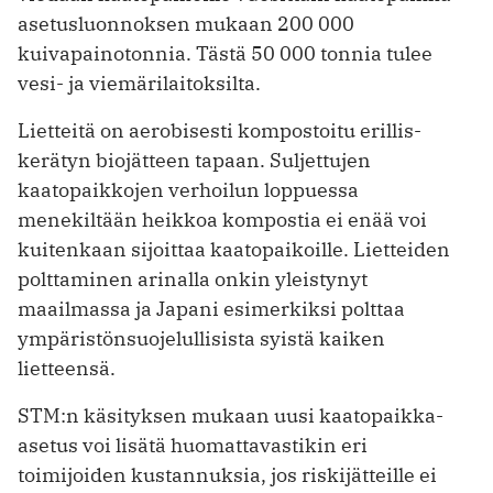
asetusluonnoksen mukaan 200 000
kuivapainotonnia. Tästä 50 000 tonnia tulee
vesi- ja viemärilaitoksilta.
Lietteitä on aerobisesti kompostoitu erillis­
kerätyn biojätteen tapaan. Suljettujen
kaatopaikkojen verhoilun loppuessa
menekiltään heikkoa kompostia ei enää voi
kuitenkaan sijoittaa kaatopaikoille. Lietteiden
polttaminen arinalla onkin yleistynyt
maailmassa ja Japani esimerkiksi polttaa
ympäristönsuojelullisista syistä kaiken
lietteensä.
STM:n käsityksen mukaan uusi kaatopaikka-
asetus voi lisätä huomattavastikin eri
toimijoiden kustannuksia, jos riskijätteille ei