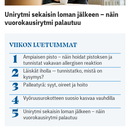
Unirytmi sekaisin loman jälkeen – näin
vuorokausirytmi palautuu
VIIKON LUETUIMMAT
1
Ampiaisen pisto – näin hoidat pistoksen ja
tunnistat vakavan allergisen reaktion
2
Läiskät iholla — tunnistatko, mistä on
kysymys?
3
Palleatyrä: syyt, oireet ja hoito
4
Vyöruusurokotteen suosio kasvaa vauhdilla
5
Unirytmi sekaisin loman jälkeen – näin
vuorokausirytmi palautuu