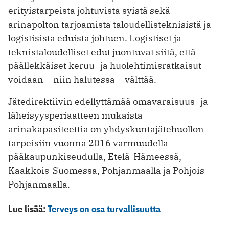
erityistarpeista johtuvista syistä sekä
arinapolton tarjoamista taloudellisteknisistä ja
logistisista eduista joh­tuen. Logistiset ja
teknistaloudelliset edut juontuvat siitä, että
päällekkäiset keruu- ja huolehtimisratkaisut
voidaan – niin halutessa – välttää.
Jätedirektiivin edellyttämää omavaraisuus- ja
läheisyysperiaatteen mukaista
arinakapasiteettia on yhdyskuntajätehuollon
tarpeisiin vuonna 2016 varmuudella
pääkaupunkiseudulla, Etelä-Hämeessä,
Kaakkois-Suomessa, Pohjanmaalla ja Pohjois-
Pohjanmaalla.
Lue lisää:
Terveys on osa turvallisuutta