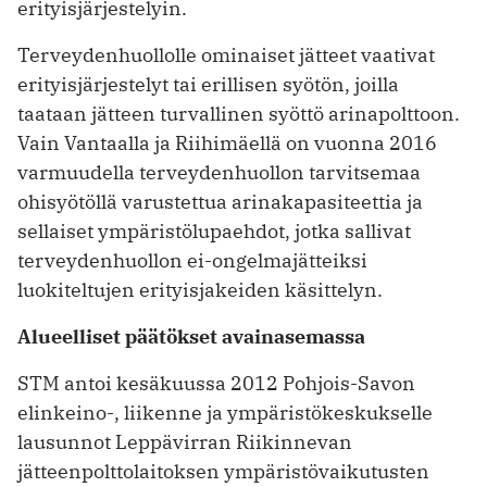
erityisjärjestelyin.
Terveydenhuollolle ominaiset jätteet vaativat
erityisjärjestelyt tai erillisen syötön, joilla
taataan jätteen turvallinen syöttö arinapolttoon.
Vain Vantaalla ja Riihimäellä on vuonna 2016
varmuudella terveydenhuollon tarvitsemaa
ohisyötöllä varustettua arinakapasiteettia ja
sellaiset ympäristölupaehdot, jotka sallivat
terveydenhuollon ei-ongelmajätteiksi
luokiteltujen erityisjakeiden käsittelyn.
Alueelliset päätökset avainasemassa
STM antoi kesäkuussa 2012 Pohjois-Savon
elinkeino-, liikenne ja ympäristökeskukselle
lausunnot Leppävirran Riikinnevan
jätteenpolttolaitoksen ympäristövaikutusten