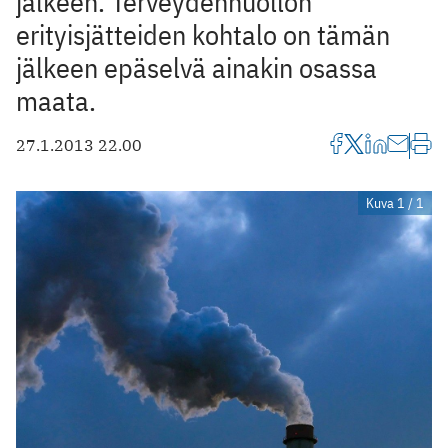
jälkeen. Terveydenhuollon
erityisjätteiden kohtalo on tämän
jälkeen epäselvä ainakin osassa
maata.
27.1.2013 22.00
Kuva 1 / 1