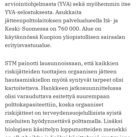
arviointiohjelmasta (YVA) sekä myöhemmin itse
YVA-selostuksesta. Asukkaita
jätteenpolttolaitoksen pal­velualueella Itä- ja
Keski-Suomessa on 760 000. Alue on
käytännössä Kuopion yliopistollisen sairaalan
erityisvastuualue.
STM painotti lausunnoissaan, että kaikkien
riskijätteiden tuottajien orgaanisen jätteen
hautaamiskiellon myötä syntyvät tarpeet olisi
kartoitettava. Hankkeen jatkosuunnittelussa
olisi varauduttava esitettyä suurempaan
polttokapasiteettiin, koska orgaaniset
riskijätteet on terveydensuojelullisista syistä
mieluiten hyödynnettävä polttamalla. Lisäksi
biologisen käsittelyn lopputuotteiden menekki