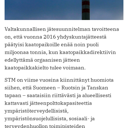
Valtakunnallisen jätesuunnitelman tavoitteena
on, että vuonna 2016 yhdyskuntajätteestä
päätyisi kaatopaikoille enää noin puoli
miljoonaa tonnia, kun kaatopaikkadirektiivin
edellyttämä orgaanisen jätteen
kaatopaikkakielto tulee voimaan.
STM on viime vuosina kiinnittänyt huomiota
siihen, että Suomeen – Ruotsin ja Tanskan
tapaan – saataisiin riittävästi ja alueellisesti
kattavasti jätteenpolttokapasiteettia
ympäristöterveydellisistä,
ympäristönsuojelullisista, sosiaali- ja
terveydenhuollon toimipisteiden