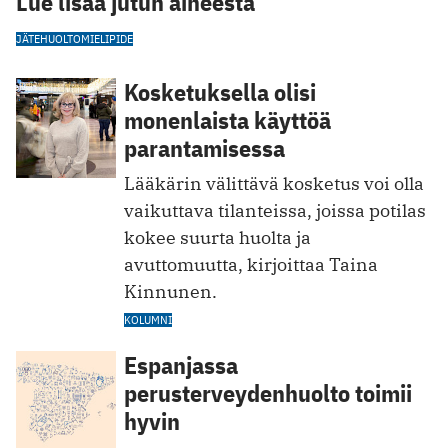
Lue lisää jutun aiheesta
JÄTEHUOLTO
MIELIPIDE
Kosketuksella olisi
monenlaista käyttöä
parantamisessa
Lääkärin välittävä kosketus voi olla
vaikuttava tilanteissa, joissa potilas
kokee suurta huolta ja
avuttomuutta, kirjoittaa Taina
Kinnunen.
KOLUMNI
Espanjassa
perusterveydenhuolto toimii
hyvin