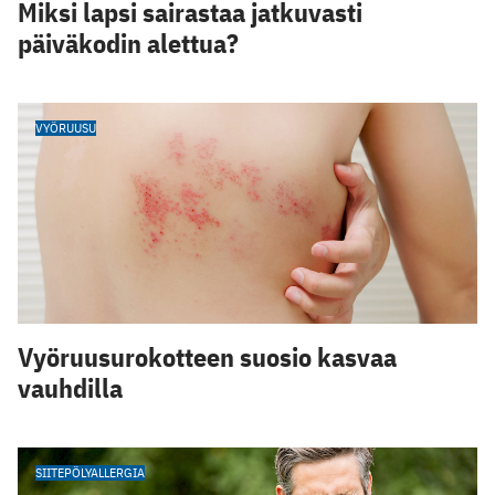
Miksi lapsi sairastaa jatkuvasti
päiväkodin alettua?
VYÖRUUSU
Vyöruusurokotteen suosio kasvaa
vauhdilla
SIITEPÖLYALLERGIA