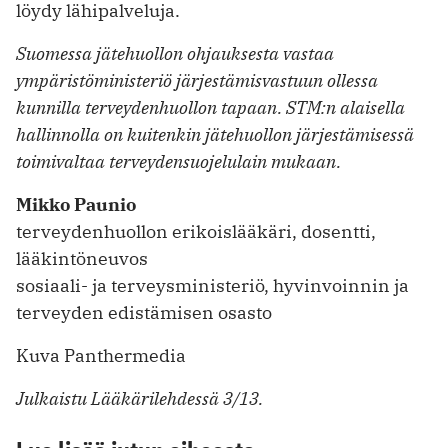
löydy lähipalveluja.
Suomessa jätehuollon ohjauksesta vastaa
ympäristöministeriö järjestämisvastuun ollessa
kunnilla terveydenhuollon tapaan. STM:n alaisella
hallinnolla on kuitenkin jätehuollon järjestämisessä
toimivaltaa terveydensuojelulain mukaan.
Mikko Paunio
terveydenhuollon erikoislääkäri, dosentti,
lääkintöneuvos
sosiaali- ja terveysministeriö, hyvinvoinnin ja
terveyden edistämisen osasto
Kuva Panthermedia
Julkaistu Lääkärilehdessä 3/13.