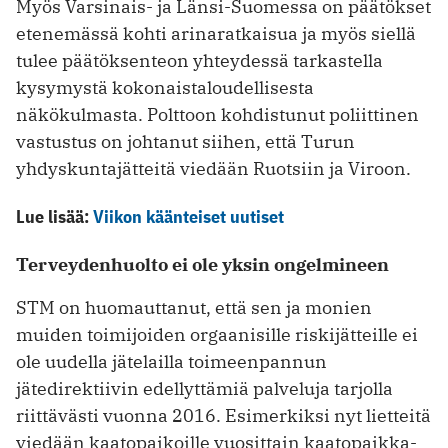
Myös Varsinais- ja Länsi-Suomessa on päätökset
etenemässä kohti arinaratkaisua ja myös siellä
tulee päätöksenteon yhteydessä tarkastella
kysymystä kokonaistaloudellisesta
näkökulmasta. Polttoon kohdistunut poliittinen
vastustus on johtanut siihen, että Turun
yhdyskuntajätteitä viedään Ruotsiin ja Viroon.
Lue lisää:
Viikon käänteiset uutiset
Terveydenhuolto ei ole yksin ongelmineen
STM on huomauttanut, että sen ja monien
muiden toimijoiden orgaanisille riskijätteille ei
ole uudella jätelailla toimeenpannun
jätedirektiivin edellyttämiä palveluja tarjolla
riittävästi vuonna 2016. Esimerkiksi nyt lietteitä
viedään kaatopaikoille vuosittain kaatopaikka-