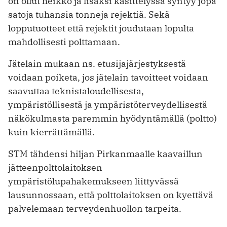
on ollut heikko ja lisäksi käsittelyssä syntyy jopa
satoja tuhansia tonneja rejektiä. Sekä
lopputuotteet että rejektit joudutaan lopulta
mahdollisesti polttamaan.
Jätelain mukaan ns. etusijajärjestyksestä
voidaan poiketa, jos jätelain tavoitteet voidaan
saavuttaa teknistaloudellisesta,
ympäristöllisestä ja ympäristöterveydellisestä
näkökulmasta paremmin hyödyntämällä (poltto)
kuin kierrättämällä.
STM tähdensi hiljan Pirkanmaalle kaavaillun
jätteenpolttolaitoksen
ympäristölupahakemukseen liittyvässä
lausunnossaan, että polttolaitoksen on kyettävä
palvelemaan terveydenhuollon tarpeita.