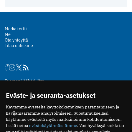
Mediakortti
Me
Ota yhteyttä
Tilaa uutiskirje
Suomen Lääkäriliitto
Mäkelänkatu 2, PL 49
Eväste- ja seuranta-asetukset
00510 Helsinki
puh. (09) 393 091
Käytämme evästeitä käyttökokemuksen parantamiseen ja
toimitus@potilaanlaakarilehti.fi
kävijämäärämme analysoimiseen. Suostumuksellasi
käytämme evästeitä myös markkinoinnin kohdentamiseen.
ISSN 2323-9476
Lisää tietoa
evästekäytännöistämme
. Voit hyväksyä kaikki tai
vain välttämättömät evästeet sekä muokata asetuksia