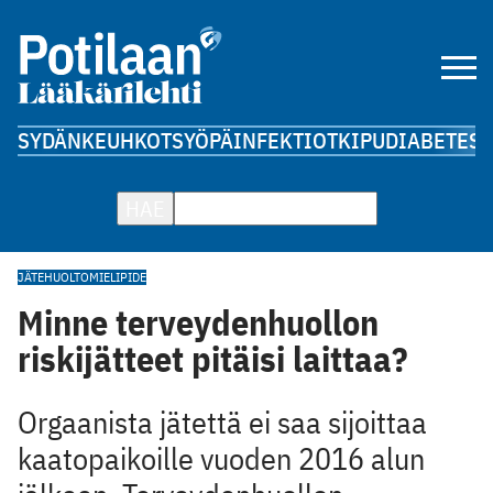
SYDÄN
KEUHKOT
SYÖPÄ
INFEKTIOT
KIPU
DIABETES
A
HAE
JÄTEHUOLTO
MIELIPIDE
Minne terveydenhuollon
riskijätteet pitäisi laittaa?
Orgaanista jätettä ei saa sijoittaa
kaatopaikoille vuoden 2016 alun