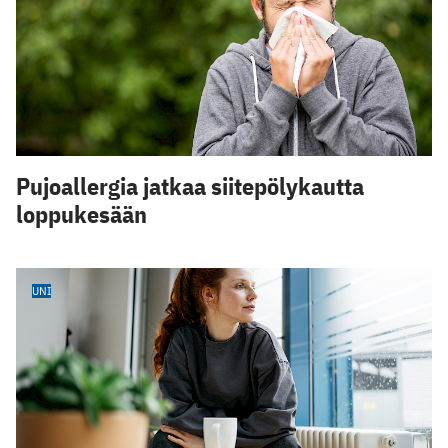
Pujoallergia jatkaa siitepölykautta
loppukesään
UNI