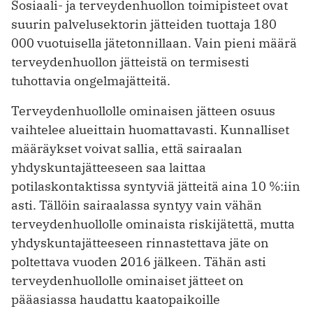
Sosiaali- ja terveydenhuollon toimipisteet ovat
suurin palvelusektorin jätteiden tuottaja 180
000 vuotuisella jätetonnillaan. Vain pieni määrä
terveydenhuollon jätteistä on termisesti
tuhottavia ongelmajätteitä.
Terveydenhuollolle ominaisen jätteen osuus
vaihtelee alueittain huomattavasti. Kunnalliset
määräykset voivat sallia, että sairaalan
yhdyskuntajätteeseen saa laittaa
potilaskontaktissa syntyviä jätteitä aina 10 %:iin
asti. Tällöin sairaalassa syntyy vain vähän
terveydenhuollolle ominaista riskijätettä, mutta
yhdyskuntajätteeseen rinnastettava jäte on
poltettava vuoden 2016 jälkeen. Tähän asti
terveydenhuollolle ominaiset jätteet on
pääasiassa haudattu kaatopaikoille