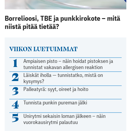
Borrelioosi, TBE ja punkkirokote – mitä
niistä pitää tietää?
VIIKON LUETUIMMAT
1
Ampiaisen pisto – näin hoidat pistoksen ja
tunnistat vakavan allergisen reaktion
2
Läiskät iholla — tunnistatko, mistä on
kysymys?
3
Palleatyrä: syyt, oireet ja hoito
4
Tunnista punkin pureman jälki
5
Unirytmi sekaisin loman jälkeen – näin
vuorokausirytmi palautuu