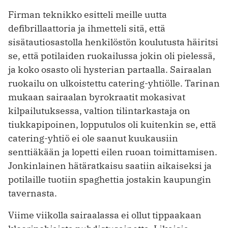
Firman teknikko esitteli meille uutta
defibrillaattoria ja ihmetteli sitä, että
sisätautiosastolla henkilöstön koulutusta häiritsi
se, että potilaiden ruokailussa jokin oli pielessä,
ja koko osasto oli hysterian partaalla. Sairaalan
ruokailu on ulkoistettu catering-yhtiölle. Tarinan
mukaan sairaalan byrokraatit mokasivat
kilpailutuksessa, valtion tilintarkastaja on
tiukkapipoinen, lopputulos oli kuitenkin se, että
catering-yhtiö ei ole saanut kuukausiin
senttiäkään ja lopetti eilen ruoan toimittamisen.
Jonkinlainen hätäratkaisu saatiin aikaiseksi ja
potilaille tuotiin spaghettia jostakin kaupungin
tavernasta.
Viime viikolla sairaalassa ei ollut tippaakaan