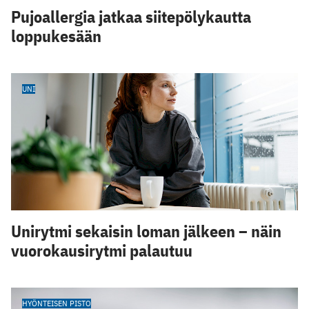
Pujoallergia jatkaa siitepölykautta
loppukesään
UNI
Unirytmi sekaisin loman jälkeen – näin
vuorokausirytmi palautuu
HYÖNTEISEN PISTO