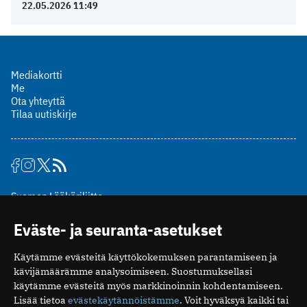
22.05.2026 11:49
Mediakortti
Me
Ota yhteyttä
Tilaa uutiskirje
Suomen Lääkäriliitto
Mäkelänkatu 2, PL 49
Eväste- ja seuranta-asetukset
00510 Helsinki
puh. (09) 393 091
Käytämme evästeitä käyttökokemuksen parantamiseen ja
toimitus@potilaanlaakarilehti.fi
kävijämäärämme analysoimiseen. Suostumuksellasi
käytämme evästeitä myös markkinoinnin kohdentamiseen.
ISSN 2323-9476
Lisää tietoa
evästekäytännöistämme
. Voit hyväksyä kaikki tai