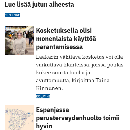
Lue lisää jutun aiheesta
MIELIPIDE
Kosketuksella olisi
monenlaista käyttöä
parantamisessa
Lääkärin välittävä kosketus voi olla
vaikuttava tilanteissa, joissa potilas
kokee suurta huolta ja
avuttomuutta, kirjoittaa Taina
Kinnunen.
KOLUMNI
Espanjassa
perusterveydenhuolto toimii
hyvin