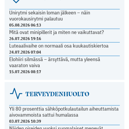
Unirytmi sekaisin loman jälkeen – näin
vuorokausirytmi palautuu
05.08.2026 06:13
Mitä ovat minipillerit ja miten ne vaikuttavat?
26.07.2026 19:16
Luteaalivaihe on normaali osa kuukautiskiertoa
24.07.2026 07:04
Elohiiri silmässä – ärsyttävä, mutta yleensä
vaaraton vaiva
15.07.2026 08:17
TERVEYDENHUOLTO
Yli 80 prosenttia sähköpotkulautailun aiheuttamista
aivovammoista sattui humalassa
03.07.2026 10:39
Näiden oireiden vuoksi suomalaiset menevät