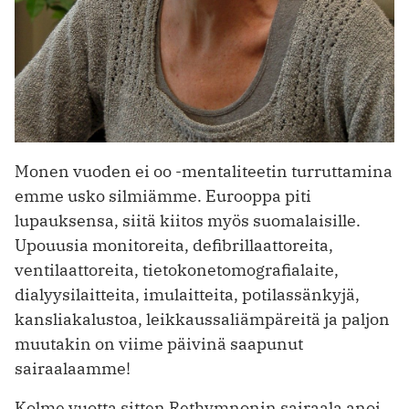
Monen vuoden ei oo -mentaliteetin turruttamina
emme usko silmiämme. Eurooppa piti
lupauksensa, siitä kiitos myös suomalaisille.
Upouusia monitoreita, defibrillaattoreita,
ventilaattoreita, tietokonetomografialaite,
dialyysilaitteita, imulaitteita, potilassänkyjä,
kansliakalustoa, leikkaussaliämpäreitä ja paljon
muutakin on viime päivinä saapunut
sairaalaamme!
Kolme vuotta sitten Rethymnonin sairaala anoi