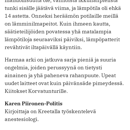
mahdollisuutta ole, vanhoista ikkunanpielistä
tunki sisälle jäätävä viima, ja lämpötila oli ehkä
14 astetta. Onneksi heräämön potilaille meillä
on lämminilmapeitot. Kuin ihmeen kautta,
säätieteilijöiden povatessa yhä matalampia
lämpötiloja seuraaviksi päiviksi, lämpöpatterit
revähtivät iltapäivällä käyntiin.
Harmaa arki on jatkuva sarja pieniä ja suuria
ongelmia, joiden perussyynä on tietysti
ainainen ja yhä paheneva rahanpuute. Upeat
uudet laitteet ovat kuin päivänsäde pimeydessä.
Kiitokset Korvatunturille.
Karen Piironen-Politis
Kirjoittaja on Kreetalla työskentelevä
anestesiologi.