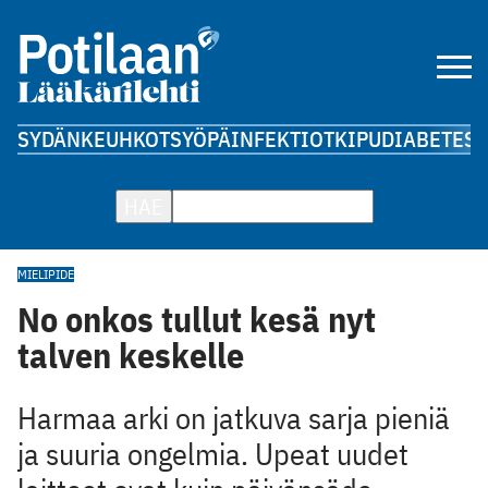
SYDÄN
KEUHKOT
SYÖPÄ
INFEKTIOT
KIPU
DIABETES
A
HAE
MIELIPIDE
No onkos tullut kesä nyt
talven keskelle
Harmaa arki on jatkuva sarja pieniä
ja suuria ongelmia. Upeat uudet