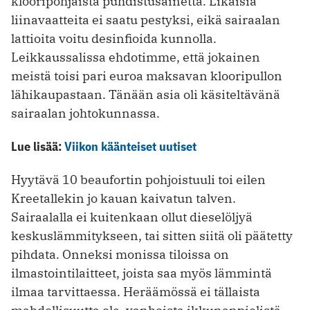
klooripohjaista puhdistusainetta. Likaisia
liinavaatteita ei saatu pestyksi, eikä sairaalan
lattioita voitu desinfioida kunnolla.
Leikkaussalissa ehdotimme, että jokainen
meistä toisi pari euroa maksavan klooripullon
lähikaupastaan. Tänään asia oli käsiteltävänä
sairaalan johtokunnassa.
Lue lisää:
Viikon käänteiset uutiset
Hyytävä 10 beaufortin pohjoistuuli toi eilen
Kreetallekin jo kauan kaivatun talven.
Sairaalalla ei kuitenkaan ollut dieselöljyä
keskuslämmitykseen, tai sitten siitä oli päätetty
pihdata. Onneksi monissa tiloissa on
ilmastointilaitteet, joista saa myös lämmintä
ilmaa tarvittaessa. Heräämössä ei tällaista