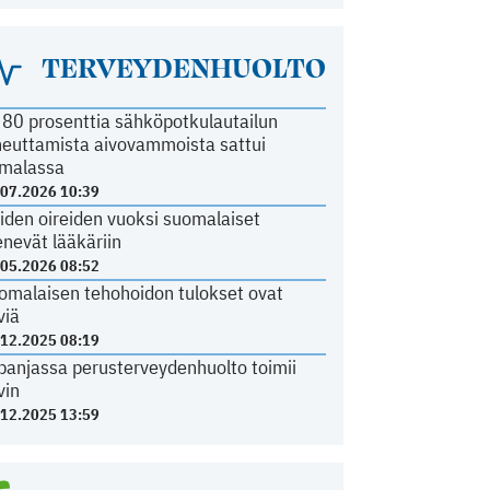
TERVEYDENHUOLTO
i 80 prosenttia sähköpotkulautailun
heuttamista aivovammoista sattui
malassa
.07.2026 10:39
iden oireiden vuoksi suomalaiset
nevät lääkäriin
.05.2026 08:52
omalaisen tehohoidon tulokset ovat
viä
.12.2025 08:19
panjassa perusterveydenhuolto toimii
vin
.12.2025 13:59