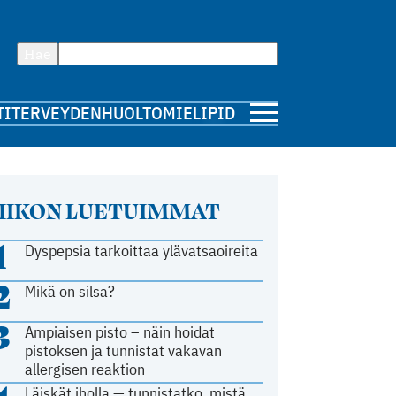
Hae
TI
TERVEYDENHUOLTO
MIELIPIDE
IIKON LUETUIMMAT
1
Dyspepsia tarkoittaa ylävatsaoireita
2
Mikä on silsa?
3
Ampiaisen pisto – näin hoidat
pistoksen ja tunnistat vakavan
allergisen reaktion
Läiskät iholla — tunnistatko, mistä