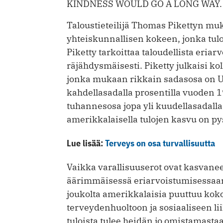
KINDNESS WOULD GO A LONG WAY.
Taloustieteilijä Thomas Pikettyn muk
yhteiskunnallisen kokeen, jonka tulok
Piketty tarkoittaa taloudellista eria
räjähdysmäisesti. Piketty julkaisi k
jonka mukaan rikkain sadasosa on US
kahdellasadalla prosentilla vuoden 1
tuhannesosa jopa yli kuudellasadalla
amerikkalaisella tulojen kasvu on p
Lue lisää:
Terveys on osa turvallisuutta
Vaikka varallisuuserot ovat kasvanee
äärimmäisessä eriarvoistumisessaan 
joukolta amerikkalaisia puuttuu ko
terveydenhuoltoon ja sosiaaliseen l
tuloista tulee heidän jo omistamasta