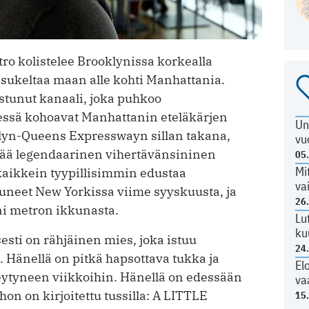
ro kolistelee Brooklynissa korkealla
sukeltaa maan alle kohti Manhattania.
stunut kanaali, joka puhkoo
essä kohoavat Manhattanin eteläkärjen
Un
klyn-Queens Expresswayn sillan takana,
vu
tää legendaarinen vihertävänsininen
05
Mi
kaikkein tyypillisimmin edustaa
va
neet New Yorkissa viime syyskuusta, ja
26
i metron ikkunasta.
Lu
ku
sti on rähjäinen mies, joka istuu
24
Hänellä on pitkä hapsottava tukka ja
El
seytyneen viikkoihin. Hänellä on edessään
va
hon on kirjoitettu tussilla: A LITTLE
15