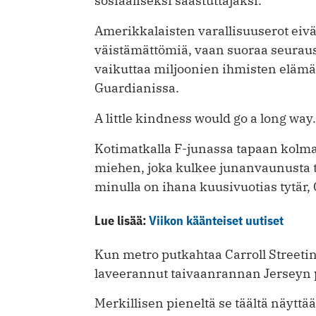
sosiaaliseksi saastuttajaksi.
Amerikkalaisten varallisuuserot eiv
väistämättömiä, vaan suoraa seurausta
vaikuttaa miljoonien ihmisten elämä
Guardianissa.
A little kindness would go a long way.
Kotimatkalla F-junassa tapaan kol
miehen, joka kulkee junanvaunusta 
minulla on ihana kuusivuotias tytär,
Lue lisää:
Viikon käänteiset uutiset
Kun metro putkahtaa Carroll Streetin
laveerannut taivaanrannan Jerseyn p
Merkillisen pieneltä se täältä näyttää,