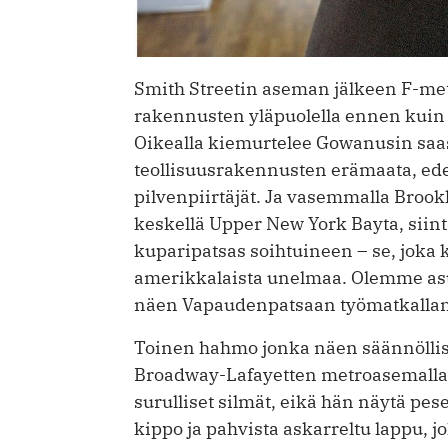
Smith Streetin aseman jälkeen F-met
rakennusten yläpuolella ennen kuin 
Oikealla kiemurtelee Gowanusin saa
teollisuusrakennusten erämaata, ed
pilvenpiirtäjät. Ja vasemmalla Broo
keskellä Upper New York Bayta, siin
kuparipatsas soihtuineen – se, joka 
amerikkalaista unelmaa. Olemme asu
näen Vapaudenpatsaan työmatkallan
Toinen hahmo jonka näen säännöllise
Broadway-Lafayetten metroasemalla. 
surulliset silmät, eikä hän näytä pe
kippo ja pahvista askarreltu lappu, jo