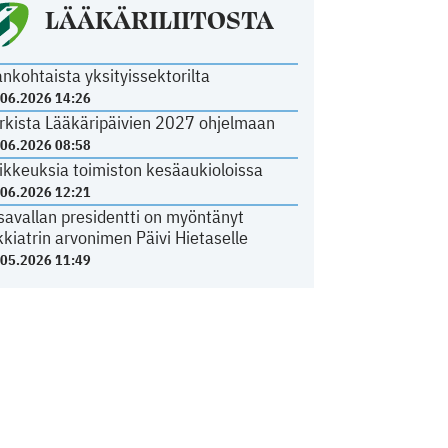
LÄÄKÄRILIITOSTA
ankohtaista yksityissektorilta
.06.2026 14:26
rkista Lääkäripäivien 2027 ohjelmaan
.06.2026 08:58
ikkeuksia toimiston kesäaukioloissa
.06.2026 12:21
savallan presidentti on myöntänyt
kkiatrin arvonimen Päivi Hietaselle
.05.2026 11:49