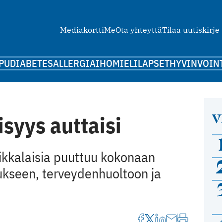
Mediakortti
Me
Ota yhteyttä
Tilaa uutiskirje
PU
DIABETES
ALLERGIA
IHO
MIELI
LAPSET
HYVINVOIN
V
isyys auttaisi
ikkalaisia puuttuu kokonaan
kseen, terveydenhuoltoon ja