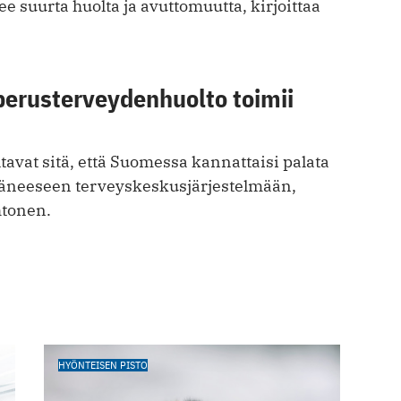
ee suurta huolta ja avuttomuutta, kirjoittaa
perusterveydenhuolto toimii
avat sitä, että Suomessa kannattaisi palata
äneeseen terveyskeskusjärjestelmään,
htonen.
HYÖNTEISEN PISTO