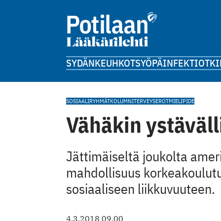
SYDÄN
KEUHKOT
SYÖPÄ
INFEKTIOT
KI
SOSIAALIRYHMÄT
KOLUMNI
TERVEYSEROT
MIELIPIDE
Vähäkin ystäväll
Jättimäiseltä joukolta amer
mahdollisuus korkeakoulutu
sosiaaliseen liikkuvuuteen.
4.3.2018 09.00