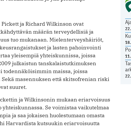
Aj
te Pickett ja Richard Wilkinson ovat
22
tkähdyttävän määrän terveydellisiä ja
Ku
suus tuo mukanaan. Mielenterveyshäiriöt,
18
keusrangaistukset ja lasten pahoinvointi
Po
taa yleisempiä yhteiskunnissa, joissa
11
 2009 julkaistun tanskalaistutkimuksen
Ta
ar
i todennäköisimmin maissa, joissa
22
. Sekä masennuksen että skitsofrenian riski
vat suuret.
ickettin ja Wilkinsonin mukaan eriarvoisuus
ko yhteiskunnassa. Se voimistaa vaikutelmaa
kaampia ja saa jokaisen huolestumaan omasta
hi Harvardista kutsuukin eriarvoisuutta