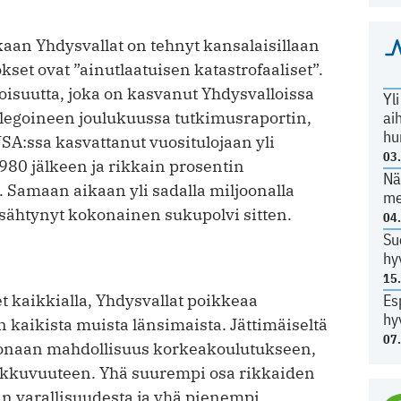
aan Yhdysvallat on tehnyt kansalaisillaan
set ovat ”ainutlaatuisen katastrofaaliset”.
rvoisuutta, joka on kasvanut Yhdysvalloissa
Yl
ollegoineen joulukuussa tutkimusraportin,
ai
hu
A:ssa kasvattanut vuositulojaan yli
03
980 jälkeen ja rikkain prosentin
Nä
. Samaan aikaan yli sadalla miljoonalla
me
ysähtynyt kokonainen sukupolvi sitten.
04
Su
hy
15
t kaikkialla, Yhdysvallat poikkeaa
Es
hy
kaikista muista länsimaista. Jättimäiseltä
07
konaan mahdollisuus korkeakoulutukseen,
iikkuvuuteen. Yhä suurempi osa rikkaiden
an varallisuudesta ja yhä pienempi