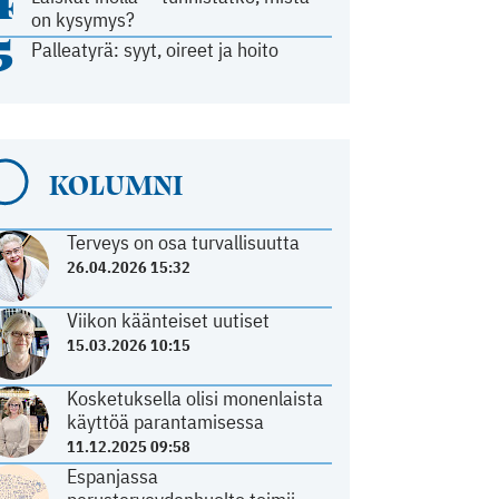
4
on kysymys?
5
Palleatyrä: syyt, oireet ja hoito
KOLUMNI
Terveys on osa turvallisuutta
26.04.2026 15:32
Viikon käänteiset uutiset
15.03.2026 10:15
Kosketuksella olisi monenlaista
käyttöä parantamisessa
11.12.2025 09:58
Espanjassa