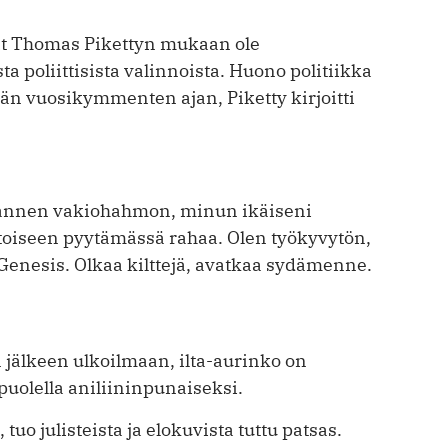
ät Thomas Pikettyn mukaan ole
 poliittisista valinnoista. Huono politiikka
än vuosikymmenten ajan, Piketty kirjoitti
mannen vakiohahmon, minun ikäiseni
toiseen pyytämässä rahaa. Olen työkyvytön,
 Genesis. Olkaa kilttejä, avatkaa sydämenne.
 jälkeen ulkoilmaan, ilta-aurinko on
uolella aniliininpunaiseksi.
 tuo julisteista ja elokuvista tuttu patsas.