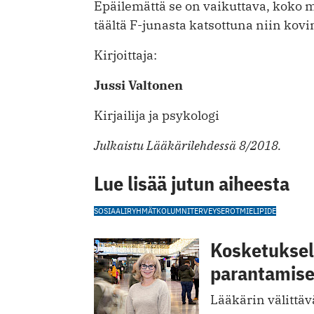
Epäilemättä se on vaikuttava, koko 
täältä F-junasta katsottuna niin kov
Kirjoittaja:
Jussi Valtonen
Kirjailija ja psykologi
Julkaistu Lääkärilehdessä 8/2018.
Lue lisää jutun aiheesta
SOSIAALIRYHMÄT
KOLUMNI
TERVEYSEROT
MIELIPIDE
Kosketuksell
parantamis
Lääkärin välittävä