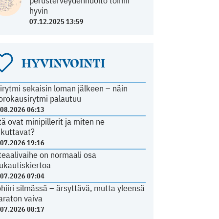
perusterveydenhuolto toimii
hyvin
07.12.2025 13:59
HYVINVOINTI
irytmi sekaisin loman jälkeen – näin
orokausirytmi palautuu
.08.2026 06:13
tä ovat minipillerit ja miten ne
ikuttavat?
.07.2026 19:16
teaalivaihe on normaali osa
ukautiskiertoa
.07.2026 07:04
ohiiri silmässä – ärsyttävä, mutta yleensä
araton vaiva
.07.2026 08:17