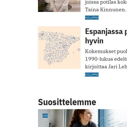
joissa potilas kok
Taina Kinnunen.
KOLUMNI
Espanjassa 
hyvin
Kokemukset puolt
1990-lukua edelt
kirjoittaa Jari Le
KOLUMNI
Suosittelemme
UNI