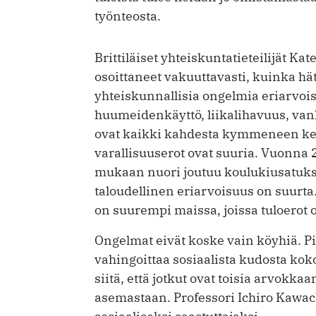
työnteosta.
Brittiläiset yhteiskuntatieteilijät Ka
osoittaneet vakuuttavasti, kuinka hä
yhteiskunnallisia ongelmia eriarvoi
huumeidenkäyttö, liikalihavuus, van
ovat kaikki kahdesta kymmeneen ker
varallisuuserot ovat suuria. Vuonna
mukaan nuori joutuu koulukiusatuks
taloudellinen eriarvoisuus on suurta
on suurempi maissa, joissa tuloerot o
Ongelmat eivät koske vain köyhiä. P
vahingoittaa sosiaalista kudosta ko
siitä, että jotkut ovat toisia arvok
asemastaan. Professori Ichiro Kawac