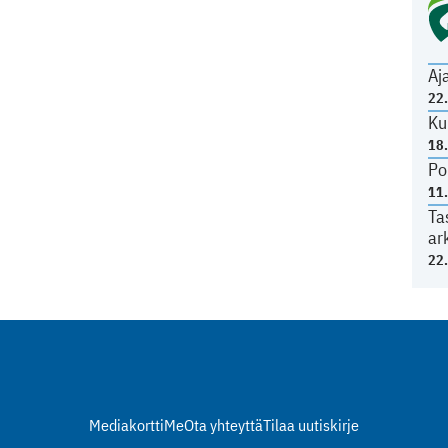
Aj
22
Ku
18
Po
11
Ta
ar
22
Mediakortti
Me
Ota yhteyttä
Tilaa uutiskirje