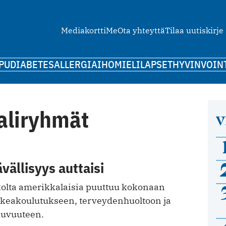
Mediakortti
Me
Ota yhteyttä
Tilaa uutiskirje
PU
DIABETES
ALLERGIA
IHO
MIELI
LAPSET
HYVINVOIN
aliryhmät
V
vällisyys auttaisi
ukolta amerikkalaisia puuttuu kokonaan
keakoulutukseen, terveydenhuoltoon ja
kuvuuteen.