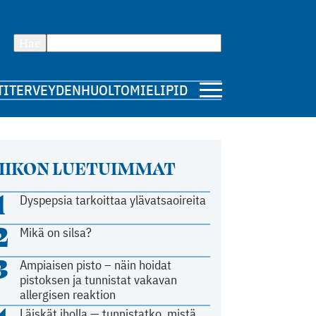
Hae
TI
TERVEYDENHUOLTO
MIELIPIDE
IIKON LUETUIMMAT
1
Dyspepsia tarkoittaa ylävatsaoireita
2
Mikä on silsa?
3
Ampiaisen pisto – näin hoidat
pistoksen ja tunnistat vakavan
allergisen reaktion
Läiskät iholla — tunnistatko, mistä