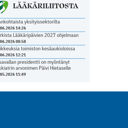
LÄÄKÄRILIITOSTA
ankohtaista yksityissektorilta
.06.2026 14:26
rkista Lääkäripäivien 2027 ohjelmaan
.06.2026 08:58
ikkeuksia toimiston kesäaukioloissa
.06.2026 12:21
savallan presidentti on myöntänyt
kkiatrin arvonimen Päivi Hietaselle
.05.2026 11:49