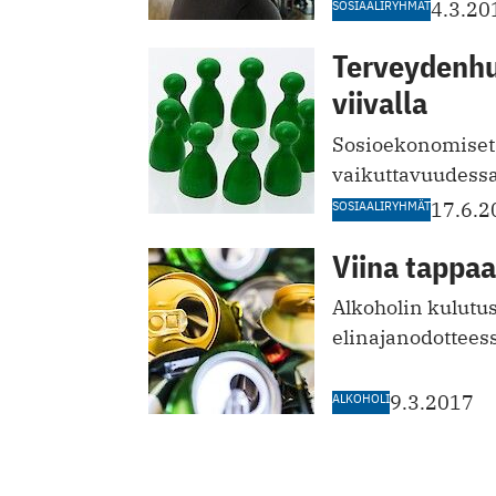
SOSIAALIRYHMÄT
4.3.20
Terveydenhuo
viivalla
Sosioekonomiset 
vaikuttavuudessa
SOSIAALIRYHMÄT
17.6.2
Viina tapp
Alkoholin kulutu
elinajanodottees
ALKOHOLI
9.3.2017