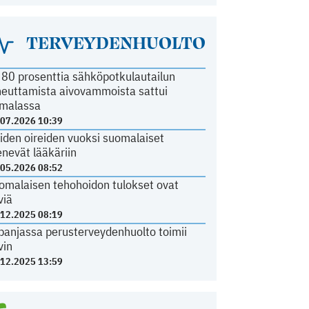
TERVEYDENHUOLTO
i 80 prosenttia sähköpotkulautailun
heuttamista aivovammoista sattui
malassa
.07.2026 10:39
iden oireiden vuoksi suomalaiset
nevät lääkäriin
.05.2026 08:52
omalaisen tehohoidon tulokset ovat
viä
.12.2025 08:19
panjassa perusterveydenhuolto toimii
vin
.12.2025 13:59