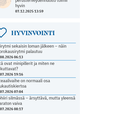
perusterveydenhuolto toimii
hyvin
07.12.2025 13:59
HYVINVOINTI
irytmi sekaisin loman jälkeen – näin
orokausirytmi palautuu
.08.2026 06:13
tä ovat minipillerit ja miten ne
ikuttavat?
.07.2026 19:16
teaalivaihe on normaali osa
ukautiskiertoa
.07.2026 07:04
ohiiri silmässä – ärsyttävä, mutta yleensä
araton vaiva
.07.2026 08:17