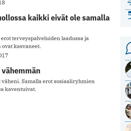
18
llossa kaikki eivät ole samalla
erot terveyspalveluiden laadussa ja
 ovat kasvaneet.
017
aa vähemmän
s väheni. Samalla erot sosiaaliryhmien
sa kaventuivat.