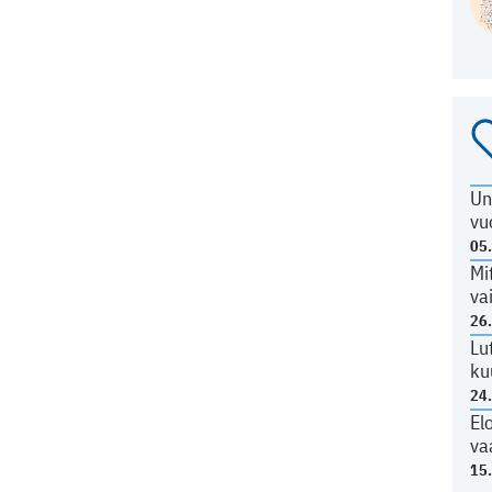
Un
vu
05
Mi
va
26
Lu
ku
24
El
va
15