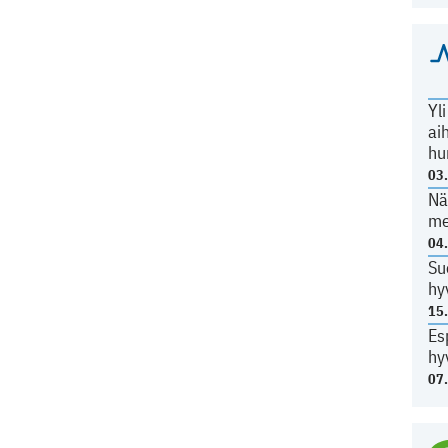
Yl
ai
hu
03
Nä
me
04
Su
hy
15
Es
hy
07