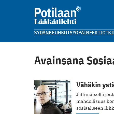
SYDÄN
KEUHKOT
SYÖPÄ
INFEKTIOT
KI
Avainsana Sosia
Vähäkin ystä
Jättimäiseltä jo
mahdollisuus kor
sosiaaliseen liik