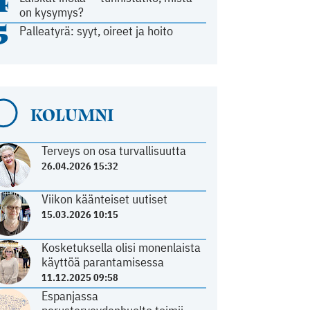
4
on kysymys?
5
Palleatyrä: syyt, oireet ja hoito
KOLUMNI
Terveys on osa turvallisuutta
26.04.2026 15:32
Viikon käänteiset uutiset
15.03.2026 10:15
Kosketuksella olisi monenlaista
käyttöä parantamisessa
11.12.2025 09:58
Espanjassa