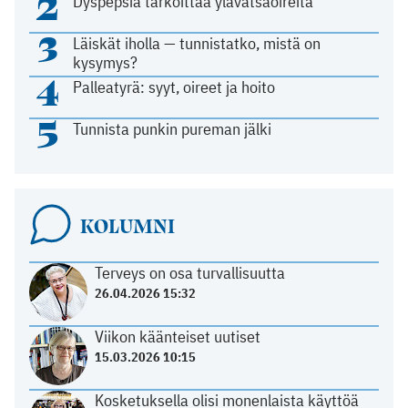
2
Dyspepsia tarkoittaa ylävatsaoireita
3
Läiskät iholla — tunnistatko, mistä on
kysymys?
4
Palleatyrä: syyt, oireet ja hoito
5
Tunnista punkin pureman jälki
KOLUMNI
Terveys on osa turvallisuutta
26.04.2026 15:32
Viikon käänteiset uutiset
15.03.2026 10:15
Kosketuksella olisi monenlaista käyttöä