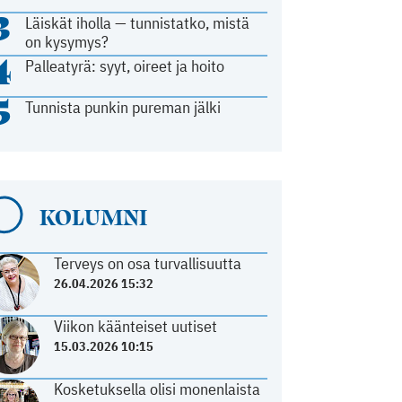
3
Läiskät iholla — tunnistatko, mistä
on kysymys?
4
Palleatyrä: syyt, oireet ja hoito
5
Tunnista punkin pureman jälki
KOLUMNI
Terveys on osa turvallisuutta
26.04.2026 15:32
Viikon käänteiset uutiset
15.03.2026 10:15
Kosketuksella olisi monenlaista