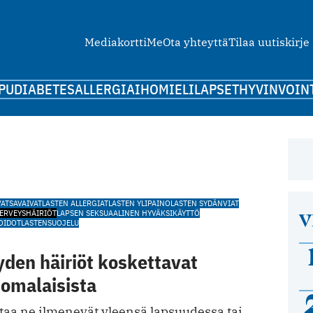
Mediakortti
Me
Ota yhteyttä
Tilaa uutiskirje
PU
DIABETES
ALLERGIA
IHO
MIELI
LAPSET
HYVINVOIN
VATSAVAIVAT
LASTEN ALLERGIAT
LASTEN YLIPAINO
LASTEN SYDÄNVIAT
V
TERVEYSHÄIRIÖT
LAPSEN SEKSUAALINEN HYVÄKSIKÄYTTÖ
OIDOT
LASTENSUOJELU
den häiriöt koskettavat
uomalaisista
aa ne ilmenevät yleensä lapsuudessa tai