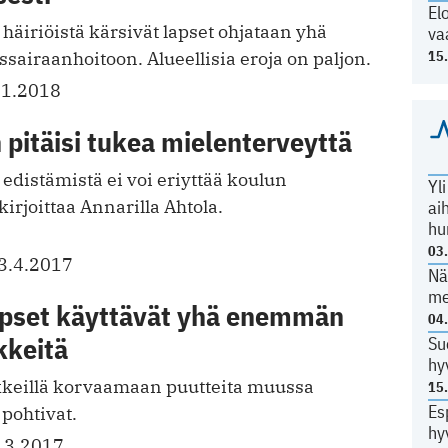
El
äiriöistä kärsivät lapset ohjataan yhä
va
15
airaanhoitoon. Alueellisia eroja on paljon.
.1.2018
 pitäisi tukea mielenterveyttä
distämistä ei voi eriyttää koulun
Yl
kirjoittaa Annarilla Ahtola.
ai
hu
03
3.4.2017
Nä
me
pset käyttävät yhä enemmän
04
kkeitä
Su
hy
keillä korvaamaan puutteita muussa
15
Es
 pohtivat.
hy
.3.2017