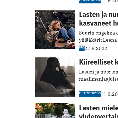
11.5.2
Lasten ja nu
kasvaneet hu
Suurin ongelma o
ylilääkärit Leen
HUS
27.8.2022
Kiireelliset
Lasten ja nuorte
maailmanlaajuise
MIELENTERVEYS
11.3.2
Lasten miele
yhdenvertai