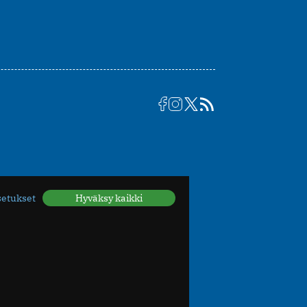
setukset
Hyväksy kaikki