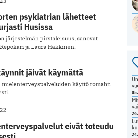
023
orten psykiatrian lähetteet
rjasti Husissa
n järjestelmän pirstaleisuus, sanovat
a Repokari ja Laura Häkkinen.
 käynnit jäivät käymättä
Un
n mielenterveyspalveluiden käyttö romahti
vu
sti.
05
Mi
va
022
26
Lu
nterveyspalvelut eivät toteudu
ku
sesti
24