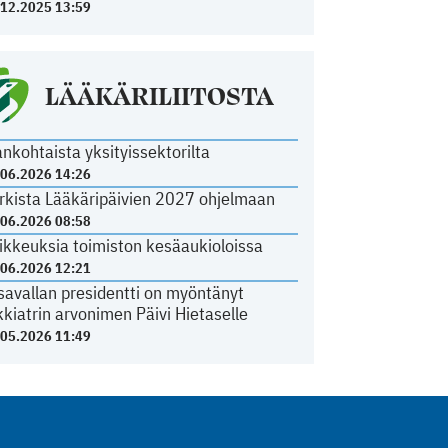
.12.2025 13:59
LÄÄKÄRILIITOSTA
ankohtaista yksityissektorilta
.06.2026 14:26
rkista Lääkäripäivien 2027 ohjelmaan
.06.2026 08:58
ikkeuksia toimiston kesäaukioloissa
.06.2026 12:21
savallan presidentti on myöntänyt
kkiatrin arvonimen Päivi Hietaselle
.05.2026 11:49