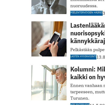
nuoruudessa.
MIELENTERVEYDEN HÄIRIÖ
3
Lastenlääkär
nuorisopsyki
kännykkäraj
Pelkästään pulpet
LASTEN HYVINVOINTI
13.
Kolumni: Mi
kaikki on hy
Ennen vanhaan ma
tarpeeseen, mutta
Turunen.
MIELENTERVEYS