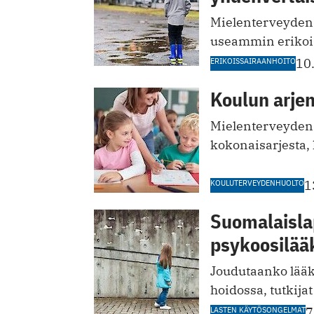
Mielenterveyden h
useammin erikoiss
ERIKOISSAIRAANHOITO
10
Koulun arjen
Mielenterveyden e
kokonaisarjesta, 
KOULUTERVEYDENHUOLTO
1
Suomalaisla
psykoosilää
Joudutaanko lääk
hoidossa, tutkijat
LASTEN KÄYTÖSONGELMAT
7