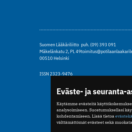
Suomen Lääkäriliitto
puh. (09) 393 091
Mäkelänkatu 2, PL 49
toimitus@potilaanlaakarile
00510 Helsinki
ISSN 2323-9476
Eväste- ja seuranta-
Käytämme evästeitä käyttökokemukse
analysoimiseen. Suostumuksellasi kä
kohdentamiseen. Lisää tietoa
evästek
välttämättömät evästeet sekä muokata