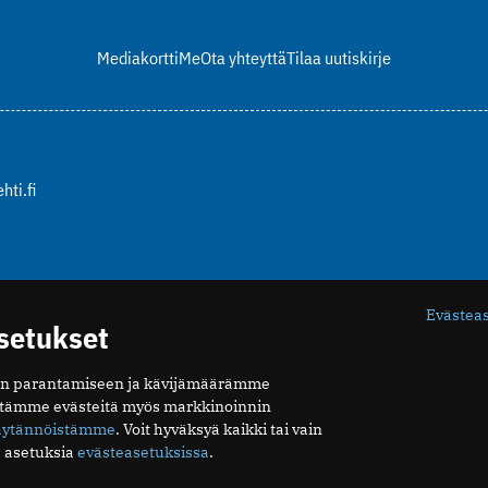
Mediakortti
Me
Ota yhteyttä
Tilaa uutiskirje
hti.fi
Evästea
asetukset
n parantamiseen ja kävijämäärämme
ytämme evästeitä myös markkinoinnin
äytännöistämme
. Voit hyväksyä kaikki tai vain
 asetuksia
evästeasetuksissa
.