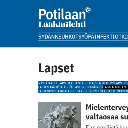
SYDÄN
KEUHKOT
SYÖPÄ
INFEKTIOT
KI
Lapset
NÄYTÄ KAIKKI
LAPSET
LASTENTAUDIT
LAPSEN KEHITYS
LAPSEN 
LASTEN KÄYTÖSHÄIRIÖT
LASTEN UNIHÄIRIÖT
LASTEN MIELEN
LASTENPSYKIATRIA
LAPSUUS
LAPSETTOMUUS
LAPSETTOMUUSH
Mielentervey
valtaosaa s
Ensimmäistä kert