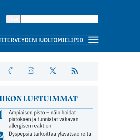
Hae
TI
TERVEYDENHUOLTO
MIELIPIDE
IIKON LUETUIMMAT
1
Ampiaisen pisto – näin hoidat
pistoksen ja tunnistat vakavan
allergisen reaktion
2
Dyspepsia tarkoittaa ylävatsaoireita