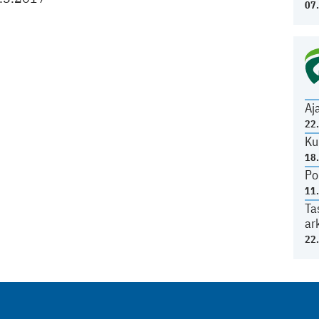
07
Aj
22
Ku
18
Po
11
Ta
ar
22