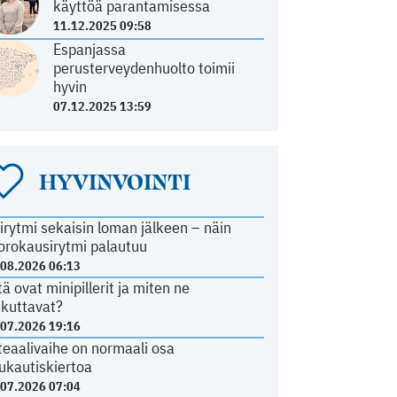
käyttöä parantamisessa
11.12.2025 09:58
Espanjassa
perusterveydenhuolto toimii
hyvin
07.12.2025 13:59
HYVINVOINTI
irytmi sekaisin loman jälkeen – näin
orokausirytmi palautuu
.08.2026 06:13
tä ovat minipillerit ja miten ne
ikuttavat?
.07.2026 19:16
teaalivaihe on normaali osa
ukautiskiertoa
.07.2026 07:04