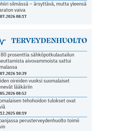
ohiiri silmässä – ärsyttävä, mutta yleensä
araton vaiva
.07.2026 08:17
TERVEYDENHUOLTO
i 80 prosenttia sähköpotkulautailun
heuttamista aivovammoista sattui
malassa
.07.2026 10:39
iden oireiden vuoksi suomalaiset
nevät lääkäriin
.05.2026 08:52
omalaisen tehohoidon tulokset ovat
viä
.12.2025 08:19
panjassa perusterveydenhuolto toimii
vin