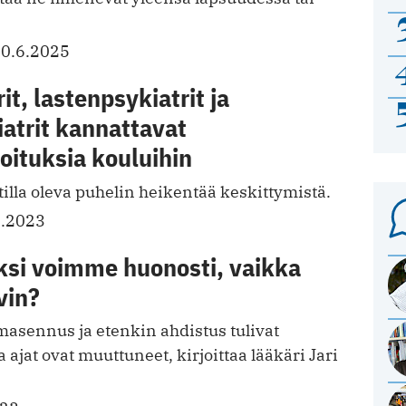
0.6.2025
it, lastenpsykiatrit ja
atrit kannattavat
oituksia kouluihin
illa oleva puhelin heikentää keskittymistä.
8.2023
ksi voimme huonosti, vaikka
vin?
sennus ja etenkin ahdistus tulivat
 ajat ovat muuttuneet, kirjoittaa lääkäri Jari