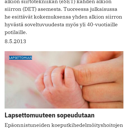
alkion siirtotekniikan (eSET) kahden alkion
siirron (DET) asemesta. Tuoreessa julkaisussa
he esittävät kokemuksensa yhden alkion siirron
hyvästä soveltuvuudesta myös yli 40-vuotiaille
potilaille.
8.5.2013
LAPSETTOMUUS
Lapsettomuuteen sopeudutaan
Epäonnistuneiden koeputkihedelmöityshoitojen