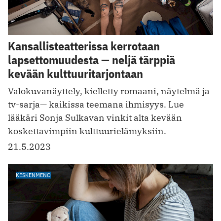
Kansallisteatterissa kerrotaan
lapsettomuudesta ­­— neljä tärppiä
kevään kulttuuritarjontaan
Valokuvanäyttely, k ielletty romaani, näytelmä ja
tv-sarja— kaikissa teemana ihmisyys. Lue
lääkäri Sonja Sulkavan vinkit alta kevään
koskettavimpiin kulttuurielämyksiin.
21.5.2023
KESKENMENO