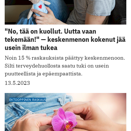
"No, tää on kuollut. Uutta vaan
tekemään!" — keskenmenon kokenut jää
usein ilman tukea
Noin 15 % raskauksista päättyy keskenmenoon.
Silti terveydehuollosta saatu tuki on usein
puutteellista ja epäempaattista.
13.5.2023
EKTOOPPINEN RASKAUS