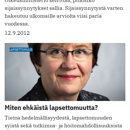
Oikeusministeriö selvittää, pitäisikö
sijaissynnytykset sallia. Sijaissynnytystä varten
hakeutuu ulkomaille arviolta viisi paria
vuodessa.
12.9.2012
LAPSETTOMUUS
Miten ehkäistä lapsettomuutta?
Tietoa hedelmällisyydestä, lapsettomuuden
syistä sekä tutkimus- ja hoitomahdollisuuksista