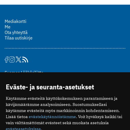
Mediakortti
Me
Ota yhteyttä
Tilaa uutiskirje
Suomen Lääkäriliitto
Mäkelänkatu 2, PL 49
Eväste- ja seuranta-asetukset
00510 Helsinki
puh. (09) 393 091
Käytämme evästeitä käyttökokemuksen parantamiseen ja
toimitus@potilaanlaakarilehti.fi
kävijämäärämme analysoimiseen. Suostumuksellasi
käytämme evästeitä myös markkinoinnin kohdentamiseen.
ISSN 2323-9476
Lisää tietoa
evästekäytännöistämme
. Voit hyväksyä kaikki tai
vain välttämättömät evästeet sekä muokata asetuksia
evästeasetuksissa
.