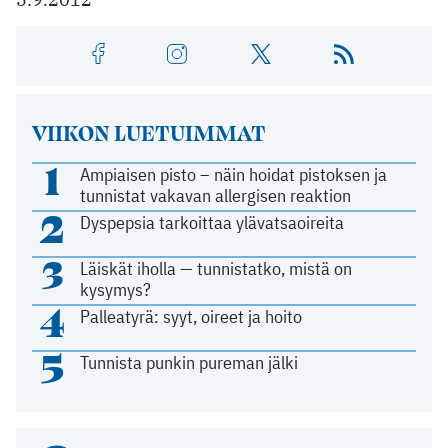
VIIKON LUETUIMMAT
1
Ampiaisen pisto – näin hoidat pistoksen ja
tunnistat vakavan allergisen reaktion
2
Dyspepsia tarkoittaa ylävatsaoireita
3
Läiskät iholla — tunnistatko, mistä on
kysymys?
4
Palleatyrä: syyt, oireet ja hoito
5
Tunnista punkin pureman jälki