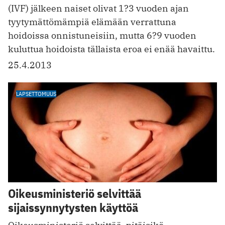
(IVF) jälkeen naiset olivat 1?3 vuoden ajan
tyytymättömämpiä elämään verrattuna
hoidoissa onnistuneisiin, mutta 6?9 vuoden
kuluttua hoidoista tällaista eroa ei enää havaittu.
25.4.2013
LAPSETTOMUUS
Oikeusministeriö selvittää
sijaissynnytysten käyttöä