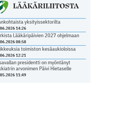
LÄÄKÄRILIITOSTA
ankohtaista yksityissektorilta
.06.2026 14:26
rkista Lääkäripäivien 2027 ohjelmaan
.06.2026 08:58
ikkeuksia toimiston kesäaukioloissa
.06.2026 12:21
savallan presidentti on myöntänyt
kkiatrin arvonimen Päivi Hietaselle
.05.2026 11:49