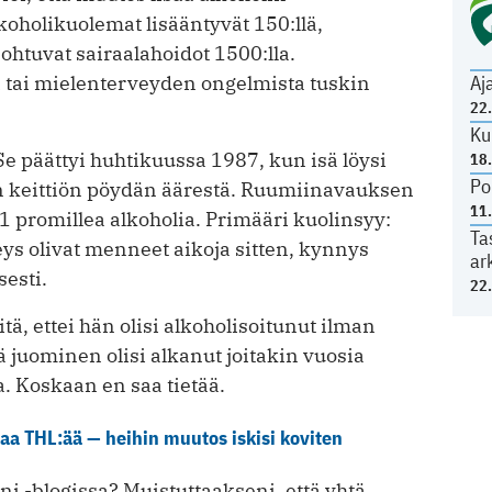
koholikuolemat lisääntyvät 150:llä,
johtuvat sairaalahoidot 1500:lla.
a tai mielenterveyden ongelmista tuskin
Aj
22
Ku
 Se päättyi huhtikuussa 1987, kun isä löysi
18
Po
n keittiön pöydän äärestä. Ruumiinavauksen
11
1 promillea alkoholia. Primääri kuolinsyy:
Ta
ys olivat menneet aikoja sitten, kynnys
ar
sesti.
22
itä, ettei hän olisi alkoholisoitunut ilman
 juominen olisi alkanut joitakin vuosia
 Koskaan en saa tietää.
aa THL:ää — heihin muutos iskisi koviten
äni -blogissa? Muistuttaakseni, että yhtä