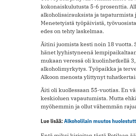
kokonaiskulutusta 5-6 prosenttia. Al
alkoholisairauksista ja tapaturmista 
Menetetyistä työpäivistä, työvuosist
edes on tehty laskelmaa.
Äitini juomista kesti noin 18 vuotta.
hänet lyyhistyneenä lempipaikaltaa
mukaan veressä oli kuolinhetkellä 3,
alkoholimyrkytys. Työpaikka ja terve
Alkoon menosta ylittynyt tuhatkertai
Äiti oli kuollessaan 55-vuotias. En vä
keskioluen vapautumista. Mutta ehkä
myöhemmin ja ollut vähemmän rajua.
Lue lisää:
Alkoholilain muutos huolestutt
Entä miksi kirjoitan tästä Potilaan ä