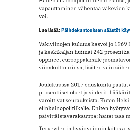
Hänen alkoholipoliittinen teesinsä,
vapauttaminen vähentää väkevien ky
voi.
Lue lisää:
Päihdekuntouksen säästöt käyvä
Väkiviinojen kulutus kasvoi jo 1969 
ja keskikaljan huimat 242 prosentti
oppineet eurooppalaisille juomatavo
viinakulttuurinsa, lisäten vain siihe
Joulukuussa 2017 eduskunta päätti, e
prosenttiset oluet ja siiderit. Lääkäri
varoittivat seurauksista. Kuten Hels
elinkeinopolitiikalle. Eniten hyötyvä
päivittäistavarakauppa; haitat taas 
Terveyden ja hyvinvoinnin laitos arvi