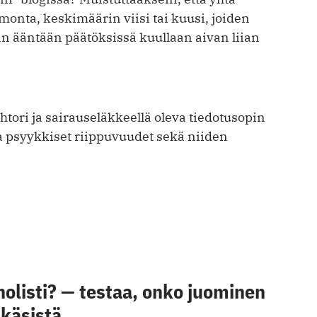
monta, keskimäärin viisi tai kuusi, joiden
n ääntään päätöksissä kuullaan aivan liian
ohtori ja sairauseläkkeellä oleva tiedotusopin
ja psyykkiset riippuvuudet sekä niiden
olisti? — testaa, onko juominen
 käsistä