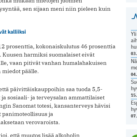
 jonka mukaan mietojen juomien
syntää, sen sijaan meni niin pieleen kuin
t kalliiksi
Yl
ai
12 prosenttia, kokonaiskulutus 46 prosenttia
hu
03
a. Kuusen harmiksi suomalaiset eivät
Nä
ille, vaan pitivät vanhan humalahakuisen
me
n miedot päälle.
04
Su
hy
ttä päivittäiskauppoihin saa tuoda 5,5-
15
t ja sosiaali- ja terveysalan ammattilaiset
Es
ingin Sanomat totesi, kansanterveys hävisi
hy
t panimoteollisuus ja
07
maksetaan verovaroista.
oi, että muutos lisää alkoholin