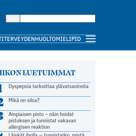
Hae
TI
TERVEYDENHUOLTO
MIELIPIDE
IIKON LUETUIMMAT
1
Dyspepsia tarkoittaa ylävatsaoireita
2
Mikä on silsa?
3
Ampiaisen pisto – näin hoidat
pistoksen ja tunnistat vakavan
allergisen reaktion
Läiskät iholla — tunnistatko, mistä