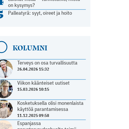
4
on kysymys?
5
Palleatyrä: syyt, oireet ja hoito
KOLUMNI
Terveys on osa turvallisuutta
26.04.2026 15:32
Viikon käänteiset uutiset
15.03.2026 10:15
Kosketuksella olisi monenlaista
käyttöä parantamisessa
11.12.2025 09:58
Espanjassa