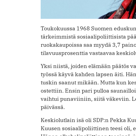
Toukokuussa 1968 Suomen eduskunt
tärkeimmistä sosiaalipoliittisista pää
ruokakaupoissa saa myydä 3,7 painopr
tilavuusprosenttia vastaavaa keskiol
Yksi niistä, joiden elämään päätös vai
työssä käyvä kahden lapsen äiti. Hän
tuskin saanut mikään. Mutta kun kesk
ostettiin. Ensin pari pulloa saunaill
vaihtui punaviiniin, siitä väkeviin. 
päivässä.
Keskiolutlain isä oli SDP:n Pekka Ku
Kuusen sosiaalipoliittinen teesi oli, 