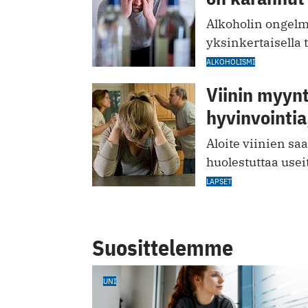
Alkoholin ongelm
yksinkertaisella t
ALKOHOLISMI
Viinin myynt
hyvinvointia
Aloite viinien s
huolestuttaa useit
LAPSET
Suosittelemme
UNI