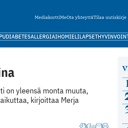
Mediakortti
Me
Ota yhteyttä
Tilaa uutiskirje
PU
DIABETES
ALLERGIA
IHO
MIELI
LAPSET
HYVINVOIN
V
ina
hti on yleensä monta muuta,
ikuttaa, kirjoittaa Merja