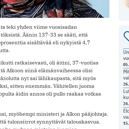
a teki yhden viime vuosisadan
töksistä. Äänin 137-33 se sääti, että
osenttia sisältävää eli nykyistä 4,7
utta.
Un
vu
kutti ratkaisevasti, oli äitini, 37-vuotias
05
tä Alkoon siinä elämänvaiheessa olisi
Mi
va
iolutta nyt sai lähikaupasta, sitä myös
26
oiksi, sitten enemmän. Vähitellen juoma
Lu
Lopulta äidin annos oli pullo raakaa votkaa
ku
24
El
usi, myöhempi ministeri ja Alkon pääjohtaja.
va
että tulonsiirrot synnyttävät talouskasvua.
15