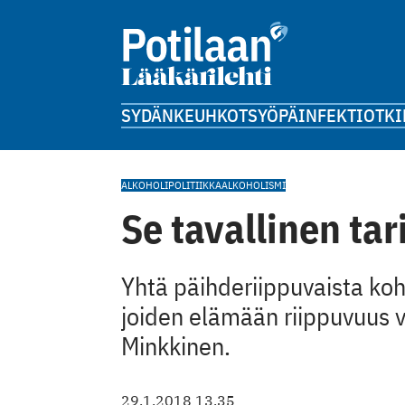
SYDÄN
KEUHKOT
SYÖPÄ
INFEKTIOT
KI
ALKOHOLIPOLITIIKKA
ALKOHOLISMI
Se tavallinen tar
Yhtä päihderiippuvaista ko
joiden elämään riippuvuus va
Minkkinen.
29.1.2018 13.35