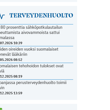
TERVEYDENHUOLTO
i 80 prosenttia sähköpotkulautailun
heuttamista aivovammoista sattui
malassa
.07.2026 10:39
iden oireiden vuoksi suomalaiset
nevät lääkäriin
.05.2026 08:52
omalaisen tehohoidon tulokset ovat
viä
.12.2025 08:19
panjassa perusterveydenhuolto toimii
vin
.12.2025 13:59