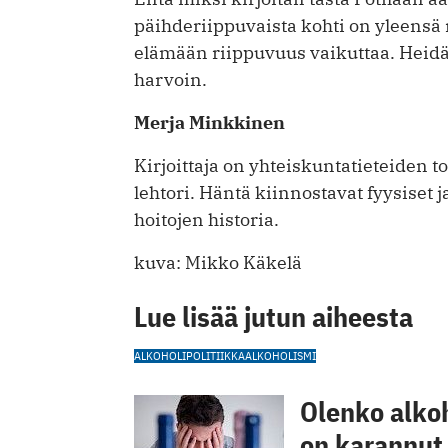
päihderiippuvaista kohti on yleensä 
elämään riippuvuus vaikuttaa. Heidä
harvoin.
Merja Minkkinen
Kirjoittaja on yhteiskuntatieteiden t
lehtori. Häntä kiinnostavat fyysiset 
hoitojen historia.
kuva: Mikko Käkelä
Lue lisää jutun aiheesta
ALKOHOLIPOLITIIKKA
ALKOHOLISMI
Olenko alkoh
on karannut