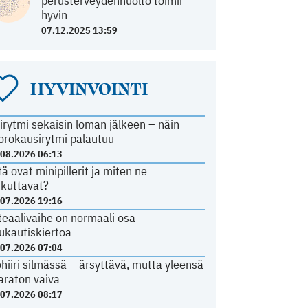
perusterveydenhuolto toimii
hyvin
07.12.2025 13:59
HYVINVOINTI
irytmi sekaisin loman jälkeen – näin
orokausirytmi palautuu
.08.2026 06:13
tä ovat minipillerit ja miten ne
ikuttavat?
.07.2026 19:16
teaalivaihe on normaali osa
ukautiskiertoa
.07.2026 07:04
ohiiri silmässä – ärsyttävä, mutta yleensä
araton vaiva
.07.2026 08:17