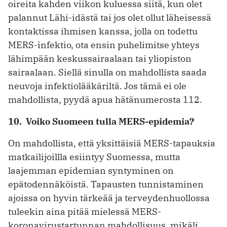
oireita kahden viikon kuluessa siitä, kun olet
palannut Lähi-idästä tai jos olet ollut läheisessä
kontaktissa ihmisen kanssa, jolla on todettu
MERS-infektio, ota ensin puhelimitse yhteys
lähimpään keskussairaalaan tai yliopiston
sairaalaan. Siellä sinulla on mahdollista saada
neuvoja infektiolääkäriltä. Jos tämä ei ole
mahdollista, pyydä apua hätänumerosta 112.
10. Voiko Suomeen tulla MERS-epidemia?
On mahdollista, että yksittäisiä MERS-tapauksia
matkailijoillla esiintyy Suomessa, mutta
laajemman epidemian syntyminen on
epätodennäköistä. Tapausten tunnistaminen
ajoissa on hyvin tärkeää ja terveydenhuollossa
tuleekin aina pitää mielessä MERS-
koronavirustartunnan mahdollisuus, mikäli