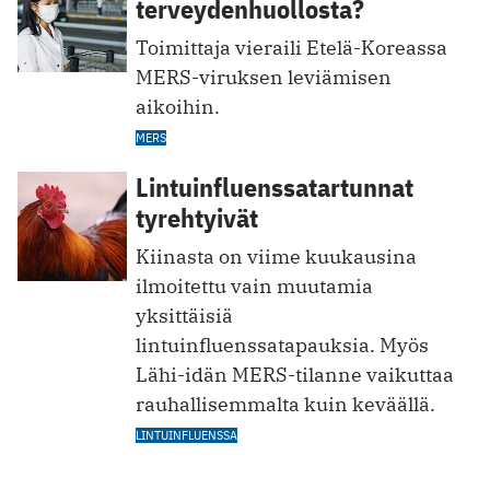
terveydenhuollosta?
Toimittaja vieraili Etelä-Koreassa
MERS-viruksen leviämisen
aikoihin.
MERS
Lintuinfluenssatartunnat
tyrehtyivät
Kiinasta on viime kuukausina
ilmoitettu vain muutamia
yksittäisiä
lintuinfluenssatapauksia. Myös
Lähi-idän MERS-tilanne vaikuttaa
rauhallisemmalta kuin keväällä.
LINTUINFLUENSSA