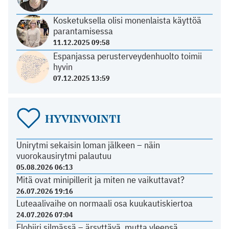
Kosketuksella olisi monenlaista käyttöä
parantamisessa
11.12.2025 09:58
Espanjassa perusterveydenhuolto toimii
hyvin
07.12.2025 13:59
HYVINVOINTI
Unirytmi sekaisin loman jälkeen – näin
vuorokausirytmi palautuu
05.08.2026 06:13
Mitä ovat minipillerit ja miten ne vaikuttavat?
26.07.2026 19:16
Luteaalivaihe on normaali osa kuukautiskiertoa
24.07.2026 07:04
Elohiiri silmässä – ärsyttävä, mutta yleensä