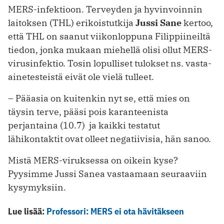
MERS-infektioon. Terveyden ja hyvinvoinnin
laitoksen (THL) erikoistutkija
Jussi Sane
kertoo,
että THL on saanut viikonloppuna Filippiineiltä
tiedon, jonka mukaan miehellä olisi ollut MERS-
virusinfektio. Tosin lopulliset tulokset ns. vasta-
ainetesteistä eivät ole vielä tulleet.
– Pääasia on kuitenkin nyt se, että mies on
täysin terve, pääsi pois karanteenista
perjantaina (10.7) ja kaikki testatut
lähikontaktit ovat olleet negatiivisia, hän sanoo.
Mistä MERS-viruksessa on oikein kyse?
Pyysimme Jussi Sanea vastaamaan seuraaviin
kysymyksiin.
Lue lisää:
Professori: MERS ei ota hävitäkseen