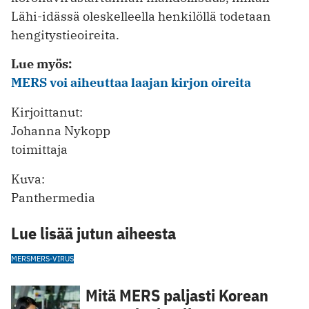
Lähi-idässä oleskelleella henkilöllä todetaan
hengitystieoireita.
Lue myös:
MERS voi aiheuttaa laajan kirjon oireita
Kirjoittanut:
Johanna Nykopp
toimittaja
Kuva:
Panthermedia
Lue lisää jutun aiheesta
MERS
MERS-VIRUS
Mitä MERS paljasti Korean