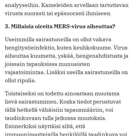
analyyseihin. Kameleiden arvellaan tartuttavan
virusta suorasti tai epäsuorasti ihmiseen
3. Millaisia oireita MERS-virus aiheuttaa?
Useimmilla sairastuneilla on ollut vakava
hengitystieinfektio, kuten keuhkokuume. Virus
aiheuttaa kuumetta, yskää, hengenahdistusta ja
joissain tapauksissa munuaisten
vajaatoimintaa. Lisäksi useilla sairastuneilla on
ollut ripulia.
Toistaiseksi on todettu ainoastaan muutama
lievä sairastuminen. Koska tiedot perustuvat
tällä hetkellä vähäisiin tapausmääriin, voi
taudinkuvaan tulla jatkossa muutoksia.
Esimerkiksi näyttäisi siltä, että
immuunipuutteisilla henkilöillä taudinkuva voi