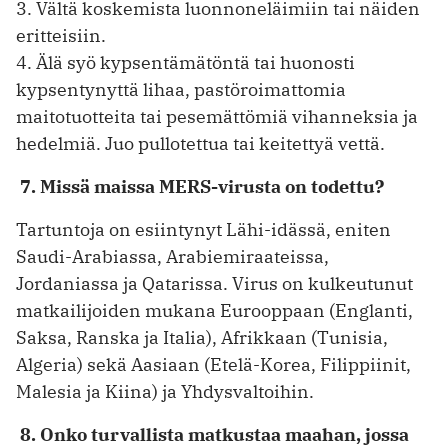
3. Vältä koskemista luonnoneläimiin tai näiden
eritteisiin.
4. Älä syö kypsentämätöntä tai huonosti
kypsentynyttä lihaa, pastöroimattomia
maitotuotteita tai pesemättömiä vihanneksia ja
hedelmiä. Juo pullotettua tai keitettyä vettä.
7. Missä maissa MERS-virusta on todettu?
Tartuntoja on esiintynyt Lähi-idässä, eniten
Saudi-Arabiassa, Arabiemiraateissa,
Jordaniassa ja Qatarissa. Virus on kulkeutunut
matkailijoiden mukana Eurooppaan (Englanti,
Saksa, Ranska ja Italia), Afrikkaan (Tunisia,
Algeria) sekä Aasiaan (Etelä-Korea, Filippiinit,
Malesia ja Kiina) ja Yhdysvaltoihin.
8. Onko turvallista matkustaa maahan, jossa