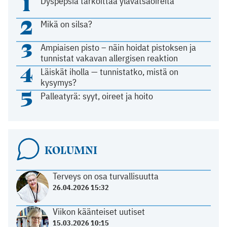
1
Dyspepsia tarkoittaa ylävatsaoireita
2
Mikä on silsa?
3
Ampiaisen pisto – näin hoidat pistoksen ja
tunnistat vakavan allergisen reaktion
4
Läiskät iholla — tunnistatko, mistä on
kysymys?
5
Palleatyrä: syyt, oireet ja hoito
KOLUMNI
Terveys on osa turvallisuutta
26.04.2026 15:32
Viikon käänteiset uutiset
15.03.2026 10:15