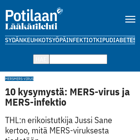
SYDÄN
KEUHKOT
SYÖPÄ
INFEKTIOT
KIPU
DIABETES
A
HAE
MERS
MERS-VIRUS
10 kysymystä: MERS-virus ja
MERS-infektio
THL:n erikoistutkija Jussi Sane
kertoo, mitä MERS-viruksesta