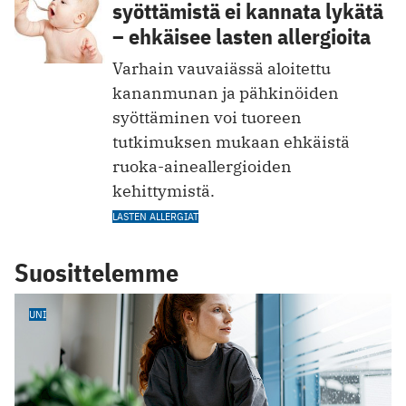
syöttämistä ei kannata lykätä
– ehkäisee lasten allergioita
Varhain vauvaiässä aloitettu
kananmunan ja pähkinöiden
syöttäminen voi tuoreen
tutkimuksen mukaan ehkäistä
ruoka-aineallergioiden
kehittymistä.
LASTEN ALLERGIAT
Suosittelemme
UNI