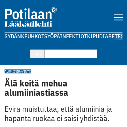
SYDÄN
KEUHKOT
SYÖPÄ
INFEKTIOT
KIPU
DIABETES
A
HAE
ALUMIINI
RAVINTO
Älä keitä mehua
alumiiniastiassa
Evira muistuttaa, että alumiinia ja
hapanta ruokaa ei saisi yhdistää.