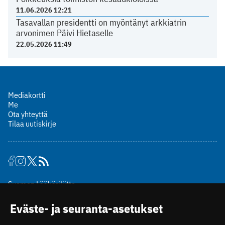
11.06.2026 12:21
Tasavallan presidentti on myöntänyt arkkiatrin
arvonimen Päivi Hietaselle
22.05.2026 11:49
Mediakortti
Me
Ota yhteyttä
Tilaa uutiskirje
Suomen Lääkäriliitto
Mäkelänkatu 2, PL 49
Eväste- ja seuranta-asetukset
00510 Helsinki
puh. (09) 393 091