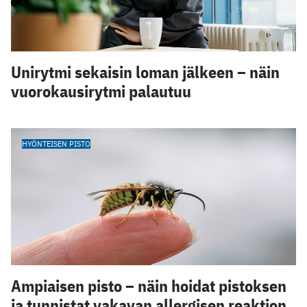
Unirytmi sekaisin loman jälkeen – näin
vuorokausirytmi palautuu
HYÖNTEISEN PISTO
Ampiaisen pisto – näin hoidat pistoksen
ja tunnistat vakavan allergisen reaktion