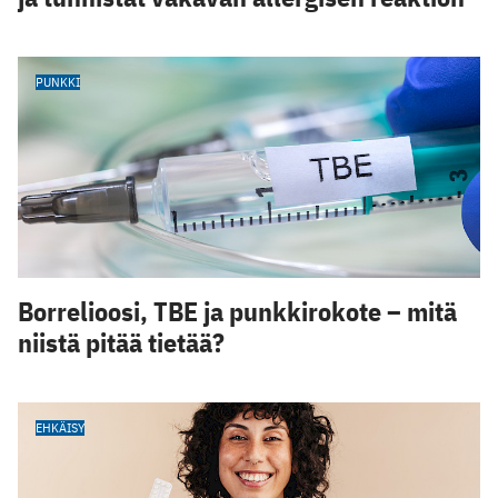
PUNKKI
Borrelioosi, TBE ja punkkirokote – mitä
niistä pitää tietää?
EHKÄISY