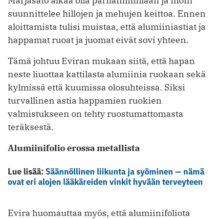
Marjasato alkaa olla parhaimmillaan ja moni
suunnittelee hillojen ja mehujen keittoa. Ennen
aloittamista tulisi muistaa, että alumiiniastiat ja
happamat ruoat ja juomat eivät sovi yhteen.
Tämä johtuu Eviran mukaan siitä, että hapan
neste liuottaa kattilasta alumiinia ruokaan sekä
kylmissä että kuumissa olosuhteissa. Siksi
turvallinen astia happamien ruokien
valmistukseen on tehty ruostumattomasta
teräksestä.
Alumiinifolio erossa metallista
Lue lisää:
Säännöllinen liikunta ja syöminen — nämä
ovat eri alojen lääkäreiden vinkit hyvään terveyteen
Evira huomauttaa myös, että alumiinifoliota