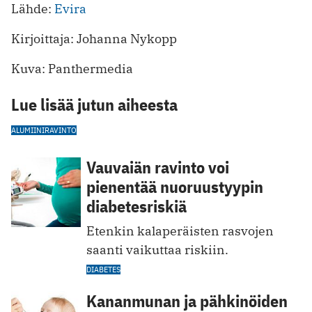
Lähde:
Evira
Kirjoittaja: Johanna Nykopp
Kuva: Panthermedia
Lue lisää jutun aiheesta
ALUMIINI
RAVINTO
Vauvaiän ravinto voi
pienentää nuoruustyypin
diabetesriskiä
Etenkin kalaperäisten rasvojen
saanti vaikuttaa riskiin.
DIABETES
Kananmunan ja pähkinöiden