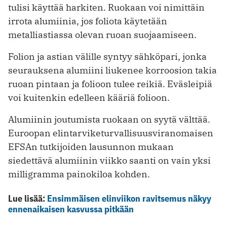
tulisi käyttää harkiten. Ruokaan voi nimittäin
irrota alumiinia, jos foliota käytetään
metalliastiassa olevan ruoan suojaamiseen.
Folion ja astian välille syntyy sähköpari, jonka
seurauksena alumiini liukenee korroosion takia
ruoan pintaan ja folioon tulee reikiä. Eväsleipiä
voi kuitenkin edelleen kääriä folioon.
Alumiinin joutumista ruokaan on syytä välttää.
Euroopan elintarviketurvallisuusviranomaisen
EFSAn tutkijoiden lausunnon mukaan
siedettävä alumiinin viikko saanti on vain yksi
milligramma painokiloa kohden.
Lue lisää:
Ensimmäisen elinviikon ravitsemus näkyy
ennenaikaisen kasvussa pitkään