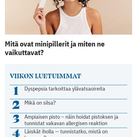
Mitä ovat minipillerit ja miten ne
vaikuttavat?
VIIKON LUETUIMMAT
1
Dyspepsia tarkoittaa ylävatsaoireita
2
Mikä on silsa?
3
Ampiaisen pisto – näin hoidat pistoksen ja
tunnistat vakavan allergisen reaktion
4
Läiskät iholla — tunnistatko, mistä on